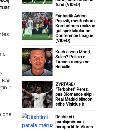
asaj
fund (VIDEO)
tuar
Fantastik Adrion
Pajaziti, mesfushori i
Kombëtares realizon
gol spektakolar në
ntes
Conference League
(VIDEO)
Kush e vrau Mond
anë
Sulën? Policia e
Tiranës mësyn në
Berxullë
e
Kaili
ZYRTARE/
etin e
“Tërbohet” Perez,
pas Diomande ekipi i
Real Madrid blindon
edhe Vinicius jr
e dhe
Dështimi i
paralajmëruar i
aeroportit të Vlorës