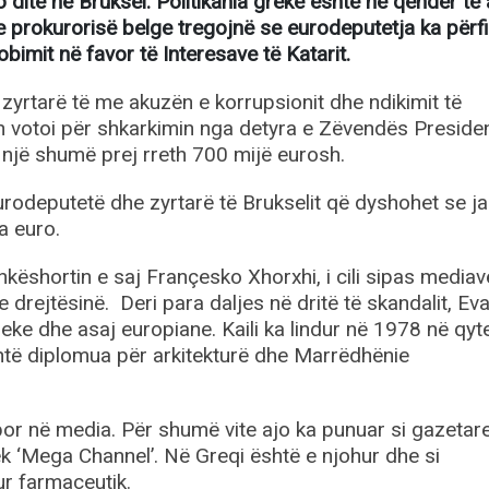
 ditë në Bruksel. Politikania greke është në qendër të 
e prokurorisë belge tregojnë se eurodeputetja ka përfi
mit në favor të Interesave të Katarit.
zyrtarë të me akuzën e korrupsionit dhe ndikimit të
 votoi për shkarkimin nga detyra e Zëvendës Preside
i një shumë prej rreth 700 mijë eurosh.
urodeputetë dhe zyrtarë të Brukselit që dyshohet se j
a euro.
ëshortin e saj Françesko Xhorxhi, i cili sipas mediav
drejtësinë. Deri para daljes në dritë të skandalit, Eva 
s greke dhe asaj europiane. Kaili ka lindur në 1978 në qyt
shtë diplomua për arkitekturë dhe Marrëdhënie
ë, por në media. Për shumë vite ajo ka punuar si gazetar
ek ‘Mega Channel’. Në Greqi është e njohur dhe si
ur farmaceutik.