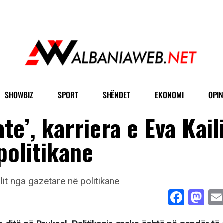
SHOWBIZ
SPORT
SHËNDET
EKONOMI
OPIN
te’, karriera e Eva Kail
politikane
Face
Ma