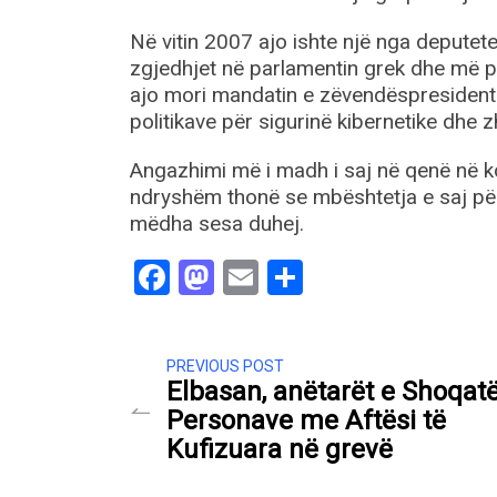
Në vitin 2007 ajo ishte një nga deputetet
zgjedhjet në parlamentin grek dhe më pas
ajo mori mandatin e zëvendëspresidente
politikave për sigurinë kibernetike dhe zh
Angazhimi më i madh i saj në qenë në ko
ndryshëm thonë se mbështetja e saj për
mëdha sesa duhej.
Facebook
Mastodon
Email
Share
PREVIOUS POST
Elbasan, anëtarët e Shoqat
Personave me Aftësi të
Kufizuara në grevë