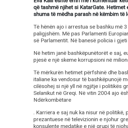
Eva Kaili është emri më i komentuar këto
që tashmë njihet si KatarGate. Hetimet 
shuma të mëdha parash në këmbim të lobi
Të hënën ajo i arrestua se bashku më 3 
paligjshëm. Më pas Parlamenti Europian
së Parlamentit. Në banesë policia i gjet
Në hetim janë bashkëpunëtorët e saj, e
pjesë e një skeme korrupsioni në milion
Të mërkurën hetimet përfshinë dhe bashk
italiane ka vendosur të bashkëpunojë me 
cilësohej si një yll në ngjitje i politikë
Selanikut në Greqi. Në vitin 2004 ajo ë
Ndërkombëtare
. Karriera e saj nuk ka nisur në politik
prezantuese në televizionin e njohur gr
konsulente medatike e një grupi të njoh