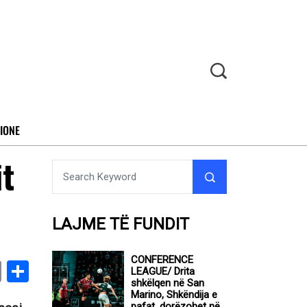
IONE
it
LAJME TË FUNDIT
CONFERENCE
book
stodon
Email
Share
LEAGUE/ Drita
shkëlqen në San
Marino, Shkëndija e
pafat, dorëzohet në