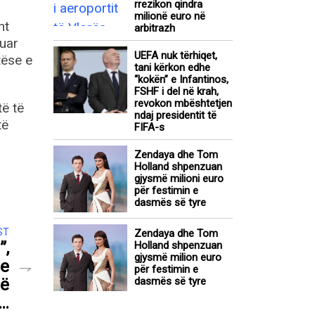
rrezikon qindra
milionë euro në
ht
arbitrazh
luar
UEFA nuk tërhiqet,
tëse e
tani kërkon edhe
“kokën” e Infantinos,
FSHF i del në krah,
revokon mbështetjen
të të
ndaj presidentit të
të
FIFA-s
Zendaya dhe Tom
Holland shpenzuan
gjysmë milioni euro
për festimin e
dasmës së tyre
ST
Zendaya dhe Tom
”,
Holland shpenzuan
gjysmë milion euro
 e
për festimin e
në
dasmës së tyre
r…