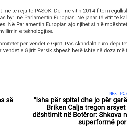
 më të reja të PASOK. Deri në vitin 2014 fitoi rregullis
 hyri në Parlamentin Europian. Në janar të vitit të ka
s. Në Parlamentin Europian ajo njihet si një mbështe
villimin e teknologjisë.
mitetet për vendet e Gjirit. Pas skandalit euro depute
 vendet e Gjirit Persik shpesh herë ishte në doza më 
NEXT PO
ës së
“Isha për spital dhe jo për garë
Briken Calja tregon arsyet
dështimit në Botëror: Shkova 
superformë po