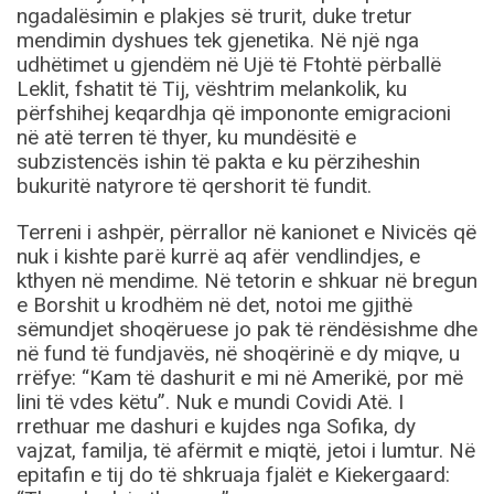
ngadalësimin e plakjes së trurit, duke tretur
mendimin dyshues tek gjenetika. Në një nga
udhëtimet u gjendëm në Ujë të Ftohtë përballë
Leklit, fshatit të Tij, vështrim melankolik, ku
përfshihej keqardhja që impononte emigracioni
në atë terren të thyer, ku mundësitë e
subzistencës ishin të pakta e ku përziheshin
bukuritë natyrore të qershorit të fundit.
Terreni i ashpër, përrallor në kanionet e Nivicës që
nuk i kishte parë kurrë aq afër vendlindjes, e
kthyen në mendime. Në tetorin e shkuar në bregun
e Borshit u krodhëm në det, notoi me gjithë
sëmundjet shoqëruese jo pak të rëndësishme dhe
në fund të fundjavës, në shoqërinë e dy miqve, u
rrëfye: “Kam të dashurit e mi në Amerikë, por më
lini të vdes këtu”. Nuk e mundi Covidi Atë. I
rrethuar me dashuri e kujdes nga Sofika, dy
vajzat, familja, të afërmit e miqtë, jetoi i lumtur. Në
epitafin e tij do të shkruaja fjalët e Kiekergaard: