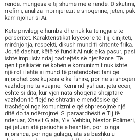
rëndë, mungesa e tij shumë më e rëndë. Diskutimi,
rrëfimi, analiza mbi njerëzit e shoqërinë, jetën, pak
kam njohur si Ai.
Këtë privilegj e humba dhe nuk ka të ngjarë të
përsëritet. Karakteristikat kryesore të Tij, dinjiteti,
mirënjohja, respekti, dikush mund t’i shtonte frika.
Jo, të dashur, këtë të fundit Ai nuk e ka pasur, pasi
ishte impulsiv ndaj padrejtësisë njerëzore. Të
qenit psikiatër në kohën e komunizmit nuk ishte
një rol i lehtë si mund të pretendohet tani që
injorohet ose kujtesa e ka fshirë, por ne si shoqëri
vazhdojmë ta vuajmë. Kemi ndryshuar, jeta ecën,
është si dita, kur vjen nata shoqëria shqiptare
vazhdon të flejë në shtratin e mendësisë që
trashëgoi nga komunizmi e që shpresojmë një
ditë do ta ndërrojmë. Si paraardhësit e Tij të
nderuar, Xhavit Gjata, Ylvi Vehbiu, Nestor Polimeri,
që jetuan atë periudhë e heshtën, por jo nga
injoranca, por nga gulagu, ata së bashku u