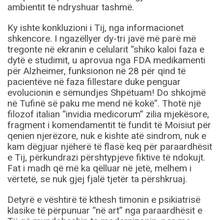
ambientit të ndryshuar tashmë.
Ky ishte konkluzioni i Tij, nga informacionet
shkencore. I ngazëllyer dy-tri javë më parë më
tregonte në ekranin e celularit “shiko kaloi faza e
dytë e studimit, u aprovua nga FDA medikamenti
për Alzheimer, funksionon në 28 për qind të
pacientëve në faza fillestare duke penguar
evolucionin e sëmundjes Shpëtuam! Do shkojmë
në Tufinë së paku me mend në kokë”. Thotë një
filozof italian “invidia medicorum” zilia mjekësore,
fragment i komendamentit të fundit të Moisiut për
qenien njerëzore, nuk e kishte atë sindrom, nuk e
kam dëgjuar njëherë të flasë keq për paraardhësit
e Tij, përkundrazi përshtypjeve fiktive të ndokujt.
Fat i madh që më ka qëlluar në jetë, melhem i
vërtetë, se nuk gjej fjalë tjetër ta përshkruaj.
Detyrë e vështirë të kthesh timonin e psikiatrisë
klasike të përpunuar “në art” nga paraardhësit e