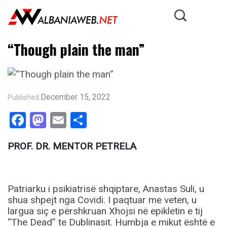
“Though plain the man”
December 15, 2022
Published
Facebook
Mastodon
Email
Share
PROF. DR. MENTOR PETRELA
Patriarku i psikiatrisë shqiptare, Anastas Suli, u
shua shpejt nga Covidi. I paqtuar me veten, u
largua siç e përshkruan Xhojsi në epikletin e tij
“The Dead” te Dublinasit. Humbja e mikut është e