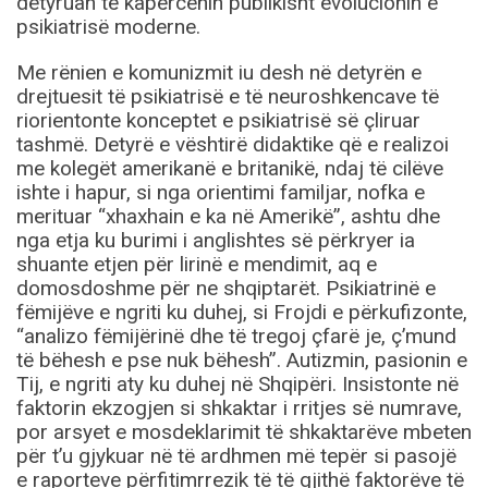
detyruan të kapërcenin publikisht evolucionin e
psikiatrisë moderne.
Me rënien e komunizmit iu desh në detyrën e
drejtuesit të psikiatrisë e të neuroshkencave të
riorientonte konceptet e psikiatrisë së çliruar
tashmë. Detyrë e vështirë didaktike që e realizoi
me kolegët amerikanë e britanikë, ndaj të cilëve
ishte i hapur, si nga orientimi familjar, nofka e
merituar “xhaxhain e ka në Amerikë”, ashtu dhe
nga etja ku burimi i anglishtes së përkryer ia
shuante etjen për lirinë e mendimit, aq e
domosdoshme për ne shqiptarët. Psikiatrinë e
fëmijëve e ngriti ku duhej, si Frojdi e përkufizonte,
“analizo fëmijërinë dhe të tregoj çfarë je, ç’mund
të bëhesh e pse nuk bëhesh”. Autizmin, pasionin e
Tij, e ngriti aty ku duhej në Shqipëri. Insistonte në
faktorin ekzogjen si shkaktar i rritjes së numrave,
por arsyet e mosdeklarimit të shkaktarëve mbeten
për t’u gjykuar në të ardhmen më tepër si pasojë
e raporteve përfitimrrezik të të gjithë faktorëve të