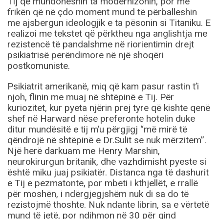
Tij që mundoheshin ta modernizonin, por me
frikën që në çdo moment mund të përballeshin
me ajsbergun ideologjik e ta pësonin si Titaniku. E
realizoi me tekstet që përktheu nga anglishtja me
rezistencë të pandalshme në riorientimin drejt
psikiatrisë perëndimore në një shoqëri
postkomuniste.
Psikiatrit amerikanë, miq që kam pasur rastin t’i
njoh, flinin me muaj në shtëpinë e Tij. Për
kuriozitet, kur pyeta njërin prej tyre që kishte qenë
shef në Harward nëse preferonte hotelin duke
ditur mundësitë e tij m’u përgjigj “më mirë të
qëndrojë në shtëpinë e Dr.Sulit se nuk mërzitem”.
Një herë darkuam me Henry Marshin,
neurokirurgun britanik, dhe vazhdimisht pyeste si
është miku juaj psikiatër. Distanca nga të dashurit
e Tij e pezmatonte, por mbeti i kthjellët, e rrallë
për moshën, i ndërgjegjshëm nuk di sa do të
rezistojmë thoshte. Nuk ndante librin, sa e vërtetë
mund të jetë, por ndihmon në 30 për qind