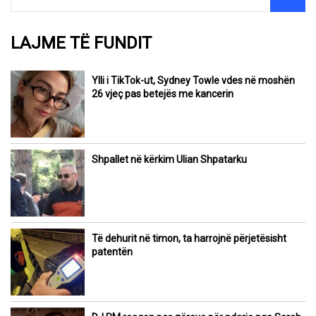
LAJME TË FUNDIT
Ylli i TikTok-ut, Sydney Towle vdes në moshën
26 vjeç pas betejës me kancerin
Shpallet në kërkim Ulian Shpatarku
Të dehurit në timon, ta harrojnë përjetësisht
patentën