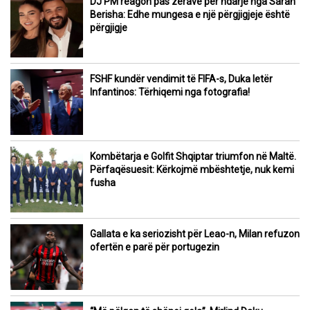
DJ PM reagon pas zërave për ndarje nga Sarah
Berisha: Edhe mungesa e një përgjigjeje është
përgjigje
FSHF kundër vendimit të FIFA-s, Duka letër
Infantinos: Tërhiqemi nga fotografia!
Kombëtarja e Golfit Shqiptar triumfon në Maltë.
Përfaqësuesit: Kërkojmë mbështetje, nuk kemi
fusha
Gallata e ka seriozisht për Leao-n, Milan refuzon
ofertën e parë për portugezin