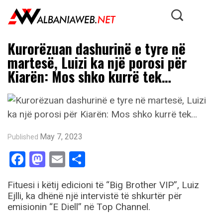
Kurorëzuan dashurinë e tyre në
martesë, Luizi ka një porosi për
Kiarën: Mos shko kurrë tek…
May 7, 2023
Published
Facebook
Mastodon
Email
Share
Fituesi i këtij edicioni të “Big Brother VIP”, Luiz
Ejlli, ka dhënë një intervistë të shkurtër për
emisionin “E Diell” në Top Channel.