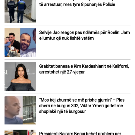
të arrestuar, mes tyre 8 punonjës Policie
Selvije Jao reagon pas ndihmës për Roelin: Jam
e lumtur që nuk është vetëm
Grabitet banesa e Kim Kardashianit në Kaliforni,
arrestohet një 27-vjeçar
“Mos bëj zhurmë se më prishe gjumin” – Plas
sherri në burgun 302, Viktor Ymeri godet me
shuplakë një të burgosur
Presidenti Bajram Begaj bëhet problem për