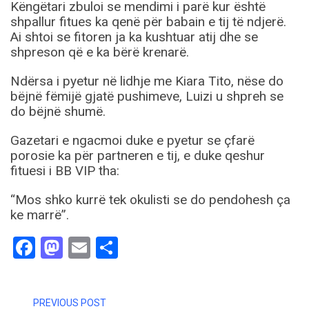
Këngëtari zbuloi se mendimi i parë kur është
shpallur fitues ka qenë për babain e tij të ndjerë.
Ai shtoi se fitoren ja ka kushtuar atij dhe se
shpreson që e ka bërë krenarë.
Ndërsa i pyetur në lidhje me Kiara Tito, nëse do
bëjnë fëmijë gjatë pushimeve, Luizi u shpreh se
do bëjnë shumë.
Gazetari e ngacmoi duke e pyetur se çfarë
porosie ka për partneren e tij, e duke qeshur
fituesi i BB VIP tha:
“Mos shko kurrë tek okulisti se do pendohesh ça
ke marrë”.
Facebook
Mastodon
Email
Share
PREVIOUS POST