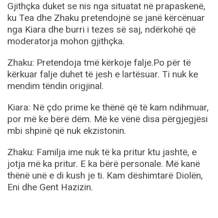
Gjithçka duket se nis nga situatat në prapaskenë,
ku Tea dhe Zhaku pretendojnë se janë kërcënuar
nga Kiara dhe burri i tezes së saj, ndërkohë që
moderatorja mohon gjithçka.
Zhaku: Pretendoja tmë kërkoje falje.Po për të
kërkuar falje duhet të jesh e lartësuar. Ti nuk ke
mendim tëndin origjinal.
Kiara: Në çdo prime ke thënë që të kam ndihmuar,
por më ke bërë dëm. Më ke vënë disa përgjegjësi
mbi shpinë që nuk ekzistonin.
Zhaku: Familja ime nuk të ka pritur ktu jashtë, e
jotja më ka pritur. E ka bërë personale. Më kanë
thënë unë e di kush je ti. Kam dëshimtarë Diolën,
Eni dhe Gent Hazizin.