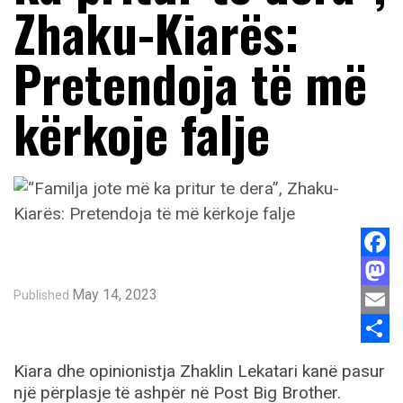
Zhaku-Kiarës:
Pretendoja të më
kërkoje falje
Face
May 14, 2023
Published
Mast
Email
Shar
Kiara dhe opinionistja Zhaklin Lekatari kanë pasur
një përplasje të ashpër në Post Big Brother.