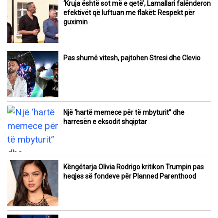
‘Kruja është sot më e qetë’, Lamallari falënderon
efektivët që luftuan me flakët: Respekt për
guximin
Pas shumë vitesh, pajtohen Stresi dhe Clevio
Një ‘hartë memece për të mbyturit” dhe
harresën e eksodit shqiptar
Këngëtarja Olivia Rodrigo kritikon Trumpin pas
heqjes së fondeve për Planned Parenthood