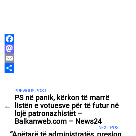
Facebook
Mastodon
Email
Share
PREVIOUS POST
PS në panik, kërkon të marrë
listën e votuesve për të futur në
lojë patronazhistët –
Balkanweb.com – News24
NEXT POST
“Anëtarë të administratës, presion