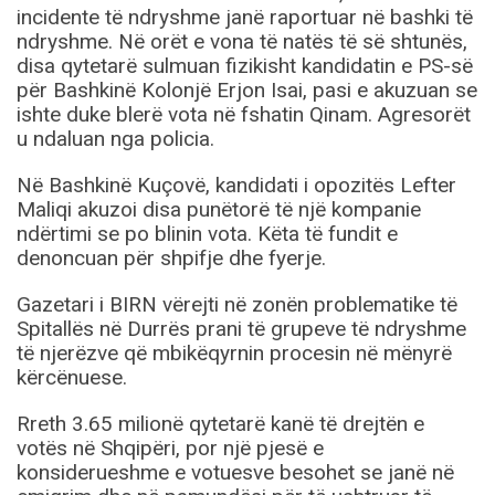
incidente të ndryshme janë raportuar në bashki të
ndryshme. Në orët e vona të natës të së shtunës,
disa qytetarë sulmuan fizikisht kandidatin e PS-së
për Bashkinë Kolonjë Erjon Isai, pasi e akuzuan se
ishte duke blerë vota në fshatin Qinam. Agresorët
u ndaluan nga policia.
Në Bashkinë Kuçovë, kandidati i opozitës Lefter
Maliqi akuzoi disa punëtorë të një kompanie
ndërtimi se po blinin vota. Këta të fundit e
denoncuan për shpifje dhe fyerje.
Gazetari i BIRN vërejti në zonën problematike të
Spitallës në Durrës prani të grupeve të ndryshme
të njerëzve që mbikëqyrnin procesin në mënyrë
kërcënuese.
Rreth 3.65 milionë qytetarë kanë të drejtën e
votës në Shqipëri, por një pjesë e
konsiderueshme e votuesve besohet se janë në