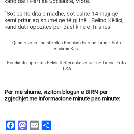
kandidat i Partisë Socialiste, Vlorë.
“Sot është dita e madhe, sot është 14 maji që
kemi pritur aq shumë që të gjithë”. Belind Këlliçi,
kandidat i opozitës për Bashkinë e Tiranës.
Qendër votimi në shkollën Bashkim Fino në Tiranë. Foto:
Vladimir Karaj
Kandidati i opozitës Belind Këlliçi duke votuar në Tiranë. Foto:
LSA
Për më shumë, vizitoni blogun e BIRN për
zgjedhjet me informacione minutë pas minute:
Facebook
Mastodon
Email
Share