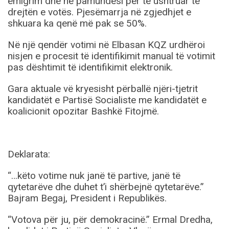
emigrim dhe në pamundësi për të ushtruar të
drejtën e votës. Pjesëmarrja në zgjedhjet e
shkuara ka qenë më pak se 50%.
Në një qendër votimi në Elbasan KQZ urdhëroi
nisjen e procesit të identifikimit manual të votimit
pas dështimit të identifikimit elektronik.
Gara aktuale vë kryesisht përballë njëri-tjetrit
kandidatët e Partisë Socialiste me kandidatët e
koalicionit opozitar Bashkë Fitojmë.
Deklarata:
“…këto votime nuk janë të partive, janë të
qytetarëve dhe duhet t’i shërbejnë qytetarëve.”
Bajram Begaj, President i Republikës.
“Votova për ju, për demokracinë.” Ermal Dredha,