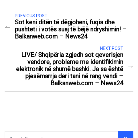
PREVIOUS POST
Sot keni ditën të dëgjoheni, fuqia dhe
pushteti i votës suaj të bëjë ndryshimin! –
Balkanweb.com – News24
NEXT POST
LIVE/ Shqipëria zgjedh sot qeverisjen
vendore, probleme me identifikimin
elektronik në shumë bashki. Ja sa është
pjesëmarrja deri tani në rang vendi –
Balkanweb.com – News24