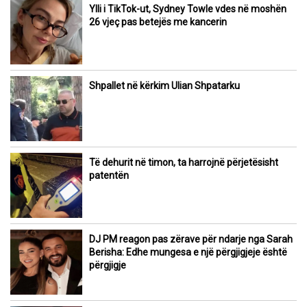
Ylli i TikTok-ut, Sydney Towle vdes në moshën
26 vjeç pas betejës me kancerin
Shpallet në kërkim Ulian Shpatarku
Të dehurit në timon, ta harrojnë përjetësisht
patentën
DJ PM reagon pas zërave për ndarje nga Sarah
Berisha: Edhe mungesa e një përgjigjeje është
përgjigje