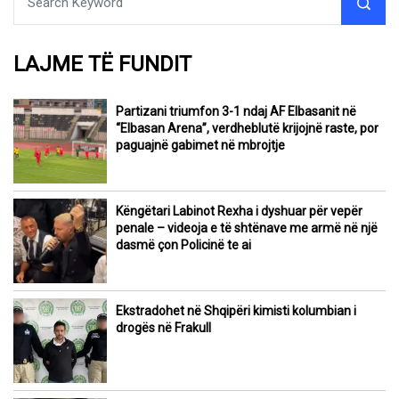
LAJME TË FUNDIT
Partizani triumfon 3-1 ndaj AF Elbasanit në
“Elbasan Arena”, verdheblutë krijojnë raste, por
paguajnë gabimet në mbrojtje
Këngëtari Labinot Rexha i dyshuar për vepër
penale – videoja e të shtënave me armë në një
dasmë çon Policinë te ai
Ekstradohet në Shqipëri kimisti kolumbian i
drogës në Frakull