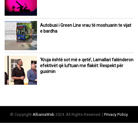
Autobusi i Green Line vrau të moshuarin te vijat
e bardha
‘Kruja është sot më e qetë’, Lamallari falënderon
efektivët që luftuan me flakët: Respekt për
guximin
© Copyright
AlbaniaWeb
2024. All Rights Reserved. |
Privacy Policy