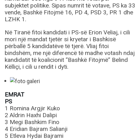
subjektet politike. Sipas numrit të votave, PS ka 33
vende, Bashkë Fitojmë 16, PD 4, PSD 3, PR 1 dhe
LZHK 1.
Në Tiranë fitoi kandidati i PS-së Erion Veliaj, i cili
mori një mandat tjetër si kryetar i Bashkisë
përballë 5 kandidatëve të tjerë. Vliaj fitoi
bindshëm, me një diferencë të madhe votash ndaj
kandidatit të koalicionit “Bashkë Fitojmë” Belind
Këlliçi, i cili u rendit i dyti.
EMRAT
PS
1 Romina Argjir Kuko
2 Aldrin Haxhi Dalipi
3 Megi Bashkim Fino
4 Eridian Bajram Salianji
5 Etleva Hydai Bajrami