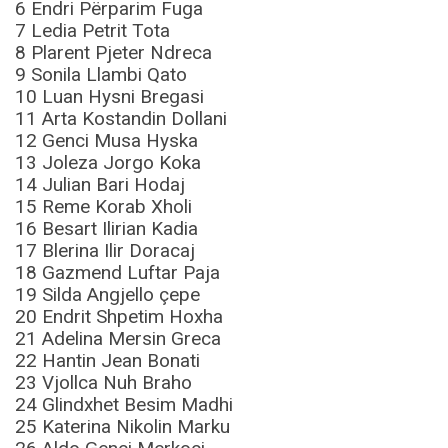
6 Endri Përparim Fuga
7 Ledia Petrit Tota
8 Plarent Pjeter Ndreca
9 Sonila Llambi Qato
10 Luan Hysni Bregasi
11 Arta Kostandin Dollani
12 Genci Musa Hyska
13 Joleza Jorgo Koka
14 Julian Bari Hodaj
15 Reme Korab Xholi
16 Besart Ilirian Kadia
17 Blerina Ilir Doracaj
18 Gazmend Luftar Paja
19 Silda Angjello çepe
20 Endrit Shpetim Hoxha
21 Adelina Mersin Greca
22 Hantin Jean Bonati
23 Vjollca Nuh Braho
24 Glindxhet Besim Madhi
25 Katerina Nikolin Marku