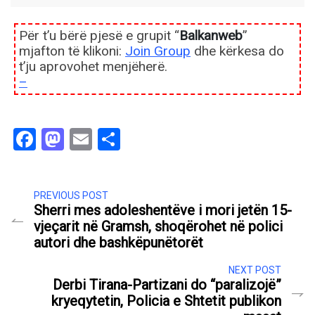
Për t’u bërë pjesë e grupit “
Balkanweb
”
mjafton të klikoni:
Join Group
dhe kërkesa do
t’ju aprovohet menjëherë.
–
Facebook
Mastodon
Email
Share
PREVIOUS POST
Sherri mes adoleshentëve i mori jetën 15-
vjeçarit në Gramsh, shoqërohet në polici
autori dhe bashkëpunëtorët
NEXT POST
Derbi Tirana-Partizani do “paralizojë”
kryeqytetin, Policia e Shtetit publikon