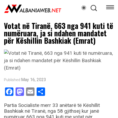
Votat në Tiranë, 663 nga 941 kuti të
numëruara, ja si ndahen mandatet
për Këshillin Bashkiak (Emrat)
May 16, 2023
Published
Facebook
Mastodon
Email
Share
Partia Socialiste merr 33 anëtarë të Këshillit
Bashkiak në Tiranë, nga 58 gjithsej kur janë
numëruar 663 nga 941 kuti me votat për