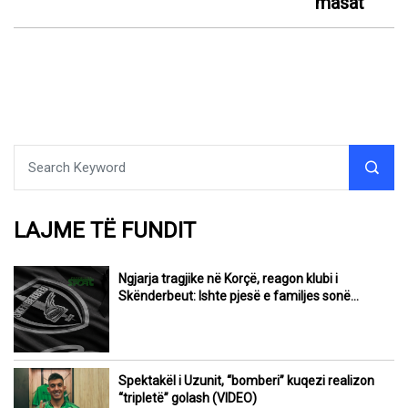
masat
LAJME TË FUNDIT
Ngjarja tragjike në Korçë, reagon klubi i
Skënderbeut: Ishte pjesë e familjes sonë…
Spektakël i Uzunit, “bomberi” kuqezi realizon
“tripletë” golash (VIDEO)