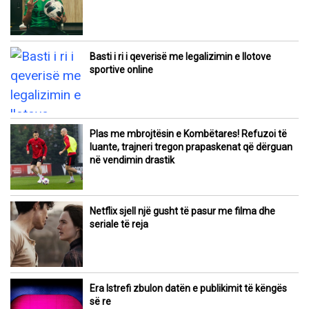
Basti i ri i qeverisë me legalizimin e llotove
sportive online
Plas me mbrojtësin e Kombëtares! Refuzoi të
luante, trajneri tregon prapaskenat që dërguan
në vendimin drastik
Netflix sjell një gusht të pasur me filma dhe
seriale të reja
Era Istrefi zbulon datën e publikimit të këngës
së re