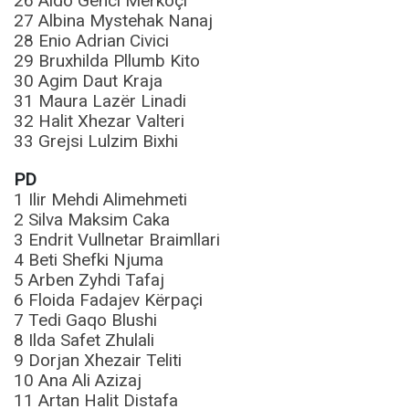
26 Aldo Genci Merkoçi
27 Albina Mystehak Nanaj
28 Enio Adrian Civici
29 Bruxhilda Pllumb Kito
30 Agim Daut Kraja
31 Maura Lazër Linadi
32 Halit Xhezar Valteri
33 Grejsi Lulzim Bixhi
PD
1 Ilir Mehdi Alimehmeti
2 Silva Maksim Caka
3 Endrit Vullnetar Braimllari
4 Beti Shefki Njuma
5 Arben Zyhdi Tafaj
6 Floida Fadajev Kërpaçi
7 Tedi Gaqo Blushi
8 Ilda Safet Zhulali
9 Dorjan Xhezair Teliti
10 Ana Ali Azizaj
11 Artan Halit Distafa