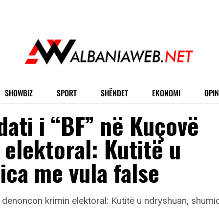
SHOWBIZ
SPORT
SHËNDET
EKONOMI
OPIN
dati i “BF” në Kuçovë
elektoral: Kutitë u
ca me vula false