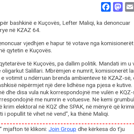
Face
Ma
” për bashkinë e Kuçovës, Lefter Maliqi, ka denoncuar
krye në KZAZ 64.
denoncuar vjedhjen e hapur të votave nga komisionerët
 në qytetin e Kuçovës.
 qytetarëve të Kuçovës, pa dallim politik. Mandati im u
oligarkut Salillari. Mbrëmjen e numrit, komisionerët l
 e votimit u ndërruan brenda ambienteve të KZAZ-së,
ashkisë nëpërmjet një dere lidhëse nga pjesa e kutive.
ojnë dhe disa vula nuk korrespondojnë me vulën e KQZ-
 korrespondojnë me numrin e votuesve. Ne kemi grumbul
ë krim elektoral në KQZ dhe SPAK, në mënyrë që krimi
 i popullit të vihet në vend”, ka thënë Maliqi.
” mjafton të klikoni:
Join Group
dhe kërkesa do t’ju