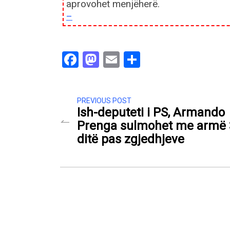
aprovohet menjëherë.
–
Facebook
Mastodon
Email
Share
PREVIOUS POST
Ish-deputeti i PS, Armando
Prenga sulmohet me armë 
ditë pas zgjedhjeve