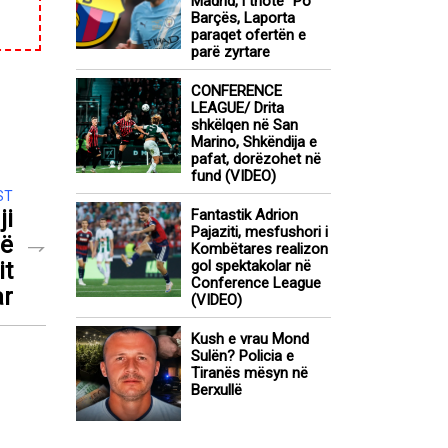
Madrid, i thotë “Po”
Barçës, Laporta
paraqet ofertën e
parë zyrtare
CONFERENCE
LEAGUE/ Drita
shkëlqen në San
Marino, Shkëndija e
pafat, dorëzohet në
fund (VIDEO)
ST
ji
Fantastik Adrion
Pajaziti, mesfushori i
rë
Kombëtares realizon
it
gol spektakolar në
Conference League
r
(VIDEO)
Kush e vrau Mond
Sulën? Policia e
Tiranës mësyn në
Berxullë