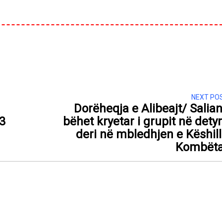
NEXT PO
Dorëheqja e Alibeajt/ Salian
3
bëhet kryetar i grupit në dety
deri në mbledhjen e Këshill
Kombëta