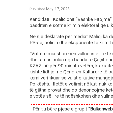
May 17, 2023
Published
Kandidati i Koalicionit “Bashkë Fitojmë
pasditen e sotme krimin elektoral që u 
Në një deklaratë për mediat Maliqi ka 
PS-së, policia dhe eksponentë të krimit
“Votat e mia shprehën vullnetin e lirë të
dhe u manipulua nga bandat e Çuçit dhe 
KZAZ-në për 90 minuta vetëm, ku kutitë
kishte lidhje me Qendrën Kulturore të b
kemi verifikuar se vulat e kutive mung
Po kështu, fletët e votimit në kuti nuk
të gjitha provat dhe do denoncojmë kët
e votës së lirë të ndëshkohen dhe vullneti
Për t’u bërë pjesë e grupit “
Balkanweb