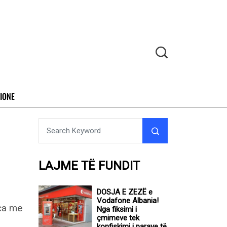
IONE
LAJME TË FUNDIT
DOSJA E ZEZË e
Vodafone Albania!
Nga fiksimi i
çmimeve tek
konfiskimi i parave të