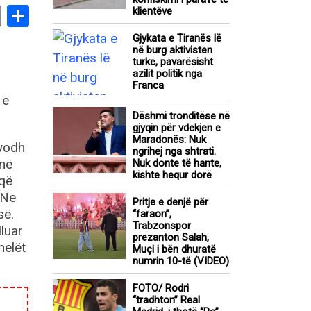
book
stodon
Email
Share
klientëve
Gjykata e Tiranës lë
në burg aktivisten
turke, pavarësisht
azilit politik nga
Franca
 e
Dëshmi tronditëse në
gjyqin për vdekjen e
Maradonës: Nuk
 vodh
ngrihej nga shtrati.
anë
Nuk donte të hante,
kishte hequr dorë
 që
 Ne
Pritje e denjë për
së.
“faraon”,
Trabzonspor
luar
prezanton Salah,
nelët
Muçi i bën dhuratë
numrin 10-të (VIDEO)
FOTO/ Rodri
“tradhton” Real