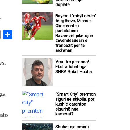
dopietë
Bayern i “mbyll derën”
të gjithëve, Michael
Olise është i
pashitshëm.
book
stodon
Email
Share
Bavarezët piketojnë
zëvendësuesin e
francezit për të
ardhmen
Vrau tre persona!
ës.
Ekstradohet nga
SHBA Sokol Hoxha
“Smart City” premton
vës
siguri në shkolla, por
kush e garanton
sigurinë nga
kamerat?
 ato
Shuhet një emër i