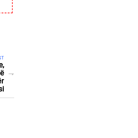
ST
e,
në
ër
si