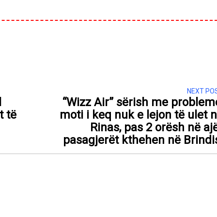
NEXT PO
l
“Wizz Air” sërish me problem
t të
moti i keq nuk e lejon të ulet 
Rinas, pas 2 orësh në aj
pasagjerët kthehen në Brindi