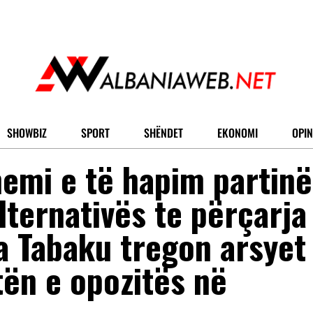
SHOWBIZ
SPORT
SHËNDET
EKONOMI
OPIN
hemi e të hapim partinë
ternativës te përçarja
a Tabaku tregon arsyet
tën e opozitës në