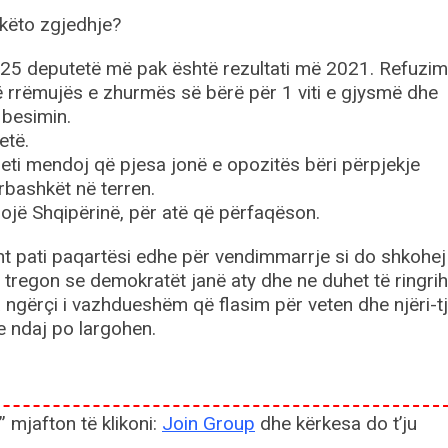
 këto zgjedhje?
25 deputetë më pak është rezultati më 2021. Refuzim 
ë rrëmujës e zhurmës së bërë për 1 viti e gjysmë dhe
 besimin.
etë.
reti mendoj që pjesa jonë e opozitës bëri përpjekje
rbashkët në terren.
jë Shqipërinë, për atë që përfaqëson.
sht pati paqartësi edhe për vendimmarrje si do shkohej
tregon se demokratët janë aty dhe ne duhet të ringri
 ngërçi i vazhdueshëm që flasim për veten dhe njëri-tje
le ndaj po largohen.
” mjafton të klikoni:
Join Group
dhe kërkesa do t’ju