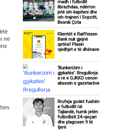
madh i futbollit
librazhdas, ndërron
jetë ish-kapiteni dhe
ish-trajneri i Sopotit,
Besnik Çota
ëtë
Klientët e Raiffeisen
i në
Bank nuk gjejnë
qetësi! Plasin
ens
vjedhjet e të dhënave
‘Bunkerizim i
gjykatës’: Rregullorja
e re e GJKKO cenon
aksesin e gazetarëve
Rrufeja godet fushën
shim
e futbollit në
Tajlandë, humb jetën
futbollisti 24-vjeçari
dhe plagosen 9 të
tjerë