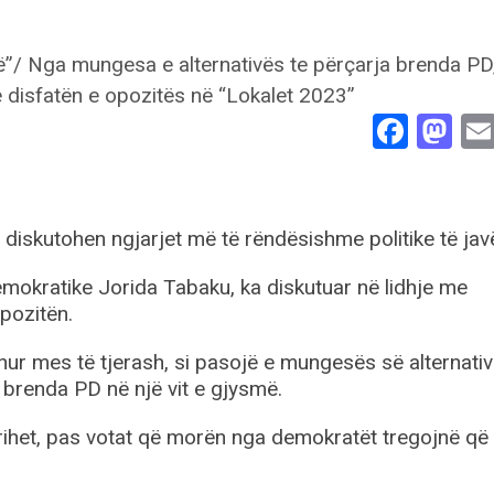
Face
Ma
diskutohen ngjarjet më të rëndësishme politike të jav
Demokratike Jorida Tabaku, ka diskutuar në lidhje me
opozitën.
rdhur mes të tjerash, si pasojë e mungesës së alternati
 brenda PD në një vit e gjysmë.
grihet, pas votat që morën nga demokratët tregojnë që