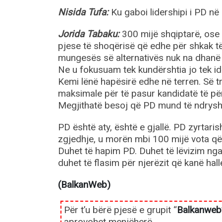
Nisida Tufa:
Ku gaboi lidershipi i PD në
Jorida Tabaku:
300 mijë shqiptarë, ose 
pjese të shoqërisë që edhe për shkak t
mungesës së alternativës nuk na dhanë
Ne u fokusuam tek kundërshtia jo tek id
Kemi lënë hapësirë edhe në terren. Së t
maksimale për të pasur kandidatë të pë
Megjithatë besoj që PD mund të ndrysho
PD është aty, është e gjallë. PD zyrtari
zgjedhje, u morën mbi 100 mijë vota që 
Duhet të hapim PD. Duhet të lëvizim nga
duhet të flasim për njerëzit që kanë hal
(BalkanWeb)
Për t’u bërë pjesë e grupit “
Balkanweb
aprovohet menjëherë.