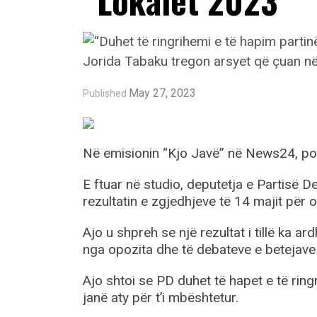
“Lokalet 2023”
May 27, 2023
Published
Në emisionin “Kjo Javë” në News24, po 
E ftuar në studio, deputetja e Partisë 
rezultatin e zgjedhjeve të 14 majit për 
Ajo u shpreh se një rezultat i tillë ka a
nga opozita dhe të debateve e betejave
Ajo shtoi se PD duhet të hapet e të rin
janë aty për t’i mbështetur.