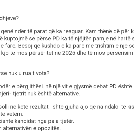
edhjeve?
qenë ndër të parat që ka reaguar. Kam thënë që për k
të kuptojmë se përse PD ka të njëjtën pamje në hartë s
ë fare. Besoj që kushdo e ka parë me trishtim e një s
 kjo të mos përsëritet në 2025 dhe të mos përsërisim
se nuk u ruajt vota?
ër e përgjithësi. në një vit e gjysmë debat PD është
ri- tjetrit nuk është alternative.
lli në këtë rezultat. Ishte gjuha ajo që na ndaloi të ki
 të vetëm.
ishte kandidat nga pala tjetër.
 alternativën e opozitës.