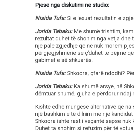
Pjesë nga diskutimi në studio:
Nisida Tufa:
Si e lexuat rezultatin e zgj
Jorida Tabaku:
Me shumë trishtim, kam 
rezultat duhet të shohim nga vetja dhe 
një palë zgjedhje që ne nuk morëm pjes
përgjegjshmërie se ç’duhet të bëjmë që
gabimet e së shkuarës.
Nisida Tufa:
Shkodra, çfarë ndodhi? Për
Jorida Tabaku:
Ka shumë arsye, në Shkod
dëmtuar shumë. gjuha e përdorur ndaj një
Kishte edhe mungesë alternative që na so
një bashkim e të dilnim me një kandidat
Shkodra ishte rast i veçantë sepse nuk k
Duhet ta shohim si refuzim për të votuar