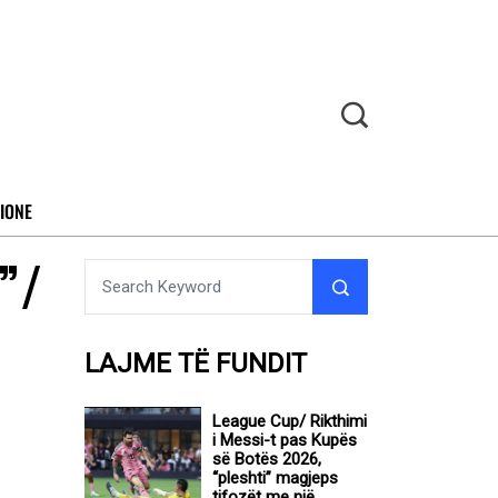
IONE
”/
LAJME TË FUNDIT
League Cup/ Rikthimi
i Messi-t pas Kupës
së Botës 2026,
“pleshti” magjeps
tifozët me një