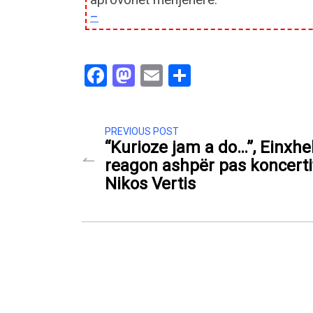
–
Facebook
Mastodon
Email
Share
PREVIOUS POST
“Kurioze jam a do…”, Einxhe
reagon ashpër pas koncerti
Nikos Vertis