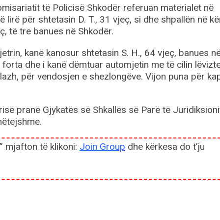
misariatit të Policisë Shkodër referuan materialet në
ë lirë për shtetasin D. T., 31 vjeç, si dhe shpallën në k
eç, të tre banues në Shkodër.
trin, kanë kanosur shtetasin S. H., 64 vjeç, banues n
forta dhe i kanë dëmtuar automjetin me të cilin lëvizte
plazh, për vendosjen e shezlongëve. Vijon puna për ka
isë pranë Gjykatës së Shkallës së Parë të Juridiksioni
mëtejshme.
” mjafton të klikoni:
Join Group
dhe kërkesa do t’ju