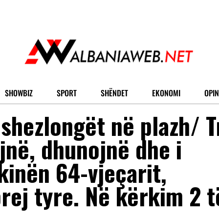
SHOWBIZ
SPORT
SHËNDET
EKONOMI
OPIN
 shezlongët në plazh/ T
në, dhunojnë dhe i
inën 64-vjeçarit,
rej tyre. Në kërkim 2 t