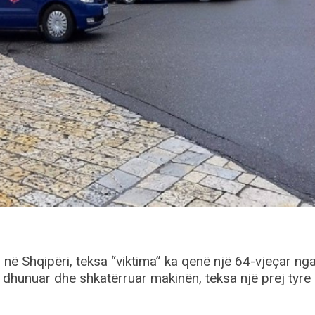
 në Shqipëri, teksa “viktima” ka qenë një 64-vjeçar ng
 dhunuar dhe shkatërruar makinën, teksa një prej tyre