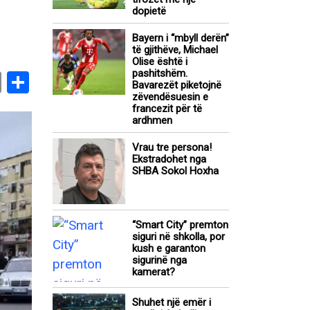
dopietë
Bayern i “mbyll derën”
të gjithëve, Michael
Olise është i
pashitshëm.
book
stodon
Email
Share
Bavarezët piketojnë
zëvendësuesin e
francezit për të
ardhmen
Vrau tre persona!
Ekstradohet nga
SHBA Sokol Hoxha
“Smart City” premton
siguri në shkolla, por
kush e garanton
sigurinë nga
kamerat?
Shuhet një emër i