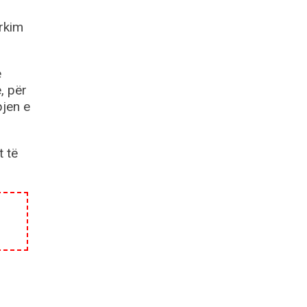
ërkim
ë
, për
pjen e
t të