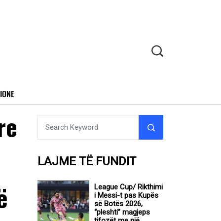
IONE
re
LAJME TË FUNDIT
ë
League Cup/ Rikthimi
i Messi-t pas Kupës
së Botës 2026,
“pleshti” magjeps
tifozët me një