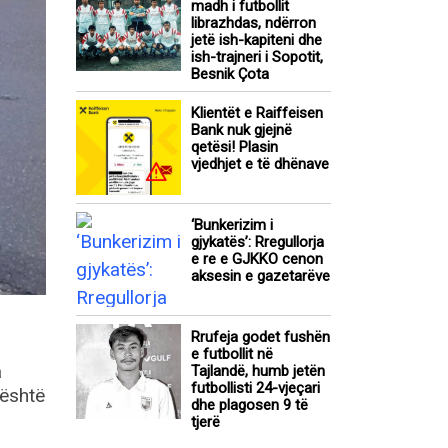
madh i futbollit
librazhdas, ndërron
jetë ish-kapiteni dhe
ish-trajneri i Sopotit,
Besnik Çota
Klientët e Raiffeisen
Bank nuk gjejnë
qetësi! Plasin
vjedhjet e të dhënave
‘Bunkerizim i
gjykatës’: Rregullorja
e re e GJKKO cenon
aksesin e gazetarëve
Rrufeja godet fushën
e futbollit në
a
Tajlandë, humb jetën
futbollisti 24-vjeçari
 është
dhe plagosen 9 të
tjerë