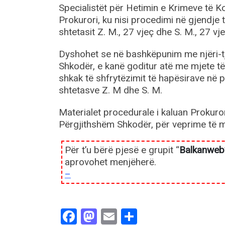
Specialistët për Hetimin e Krimeve të Ko
Prokurori, ku nisi procedimi në gjendje t
shtetasit Z. M., 27 vjeç dhe S. M., 27 vj
Dyshohet se në bashkëpunim me njëri-tje
Shkodër, e kanë goditur atë me mjete të 
shkak të shfrytëzimit të hapësirave në 
shtetasve Z. M dhe S. M.
Materialet procedurale i kaluan Prokuror
Përgjithshëm Shkodër, për veprime të 
Për t’u bërë pjesë e grupit “
Balkanweb
aprovohet menjëherë.
–
Facebook
Mastodon
Email
Share