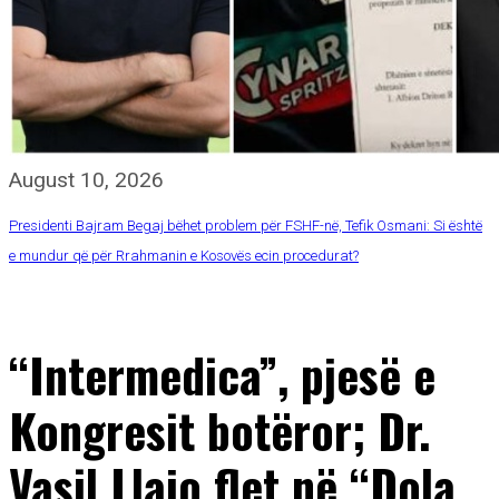
August 10, 2026
Presidenti Bajram Begaj bëhet problem për FSHF-në, Tefik Osmani: Si është
e mundur që për Rrahmanin e Kosovës ecin procedurat?
“Intermedica”, pjesë e
Kongresit botëror; Dr.
Vasil Llajo flet në “Dola