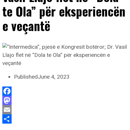
te Ola” për eksperiencën
e veçantë
Published
June 4, 2023
Facebook
Mastodon
Email
Share