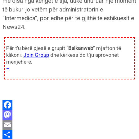
me disa nga këngët e tija, duke dhuruar një moment
të bukur jo vetëm për administratorin e
“Intermedica”, por edhe për të gjithë teleshikuesit e
News24.
Për t’u bërë pjesë e grupit “
Balkanweb
” mjafton të
klikoni:
Join Group
dhe kërkesa do t’ju aprovohet
menjëherë.
–
Facebook
Mastodon
Email