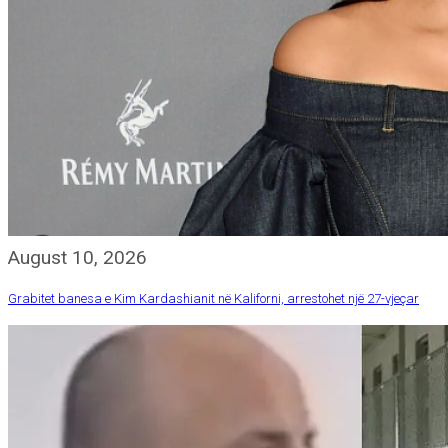
August 10, 2026
Grabitet banesa e Kim Kardashianit në Kaliforni, arrestohet një 27-vjeçar