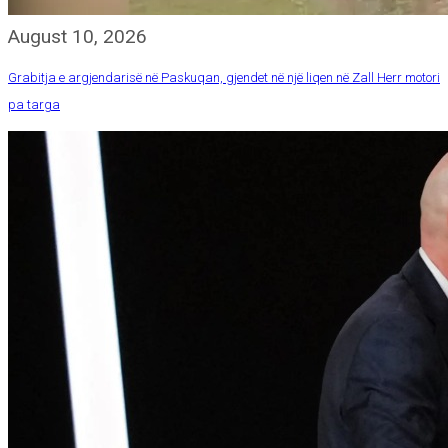
August 10, 2026
Grabitja e argjendarisë në Paskuqan, gjendet në një liqen në Zall Herr motori
pa targa