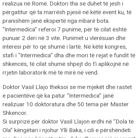
realizua në Romë. Doktori tha se duhet të jesh i
përgatitur që ta marrësh pjesë në këtë event ku, të
pranishëm janë ekspertë nga mbarë bota.
“Intermedica” referoi 7 punime, për të cilat është
punuar 2 deri në 3 vite. Punimet u vlerësuan dhe
interesi për to qe shumë i lartë. Në këtë kongres,
stafi i “Intermedica” dha dhe mori të rejat e fundit të
shkencës, të cilat shumë shpejt do t’i aplikojnë në
rrjetin laboratorik më të mirë në vend.
Doktor Vasil Llajo theksoi se me mjekët dhe rastet
e pacientëve që ka patur “Intermedica” janë
realizuar 10 doktoratura dhe 50 tema për Master
Shkencor.
Si surprizë për doktor Vasil Llajon erdhi në “Dola te
Ola” këngëtari i njohur Ylli Baka, i cili e përshëndeti