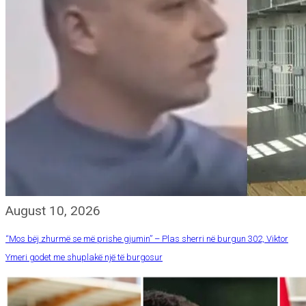
August 10, 2026
“Mos bëj zhurmë se më prishe gjumin” – Plas sherri në burgun 302, Viktor
Ymeri godet me shuplakë një të burgosur