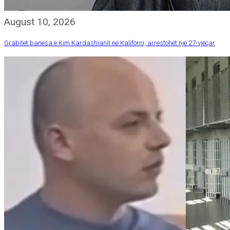
August 10, 2026
Grabitet banesa e Kim Kardashianit në Kaliforni, arrestohet një 27-vjeçar