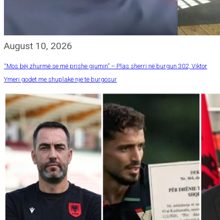
August 10, 2026
“Mos bëj zhurmë se më prishe gjumin” – Plas sherri në burgun 302, Viktor
Ymeri godet me shuplakë një të burgosur