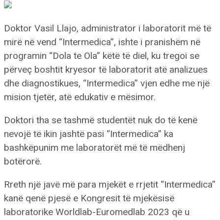
Doktor Vasil Llajo, administrator i laboratorit më të
mirë në vend “Intermedica”, ishte i pranishëm në
programin “Dola te Ola” këtë të diel, ku tregoi se
përveç boshtit kryesor të laboratorit atë analizues
dhe diagnostikues, “Intermedica” vjen edhe me një
mision tjetër, atë edukativ e mësimor.
Doktori tha se tashmë studentët nuk do të kenë
nevojë të ikin jashtë pasi “Intermedica” ka
bashkëpunim me laboratorët më të mëdhenj
botërorë.
Rreth një javë më para mjekët e rrjetit “Intermedica”
kanë qenë pjesë e Kongresit të mjekësisë
laboratorike Worldlab-Euromedlab 2023 që u