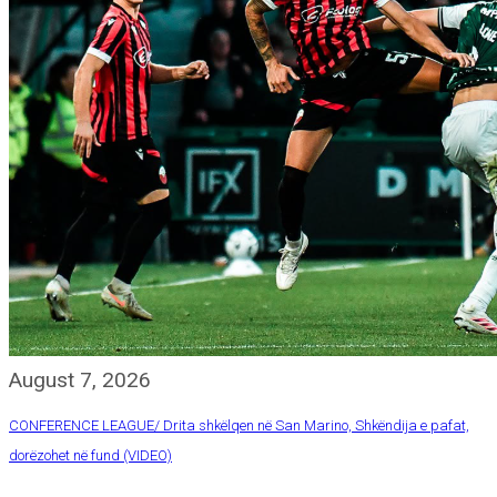
August 7, 2026
CONFERENCE LEAGUE/ Drita shkëlqen në San Marino, Shkëndija e pafat,
dorëzohet në fund (VIDEO)