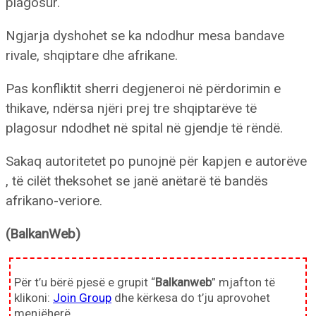
plagosur.
Ngjarja dyshohet se ka ndodhur mesa bandave
rivale, shqiptare dhe afrikane.
Pas konfliktit sherri degjeneroi në përdorimin e
thikave, ndërsa njëri prej tre shqiptarëve të
plagosur ndodhet në spital në gjendje të rëndë.
Sakaq autoritetet po punojnë për kapjen e autorëve
, të cilët theksohet se janë anëtarë të bandës
afrikano-veriore.
(BalkanWeb)
Për t’u bërë pjesë e grupit “
Balkanweb
” mjafton të
klikoni:
Join Group
dhe kërkesa do t’ju aprovohet
menjëherë.