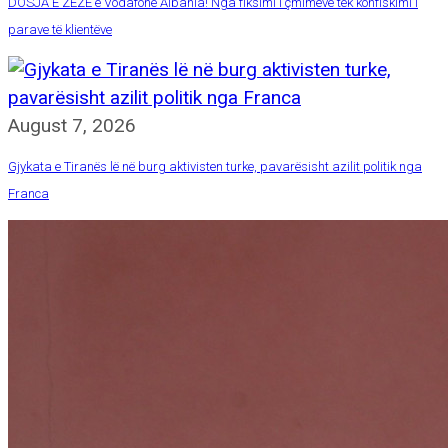
DOSJA E ZEZË e Vodafone Albania! Nga fiksimi i çmimeve tek konfiskimi i
parave të klientëve
August 7, 2026
Gjykata e Tiranës lë në burg aktivisten turke, pavarësisht azilit politik nga
Franca