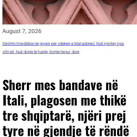
August 7, 2026
Dëshmi tronditëse në gjyqin për vdekjen e Maradonës: Nuk ngrihej nga
shtrati. Nuk donte të hante, kishte hequr dorë
Sherr mes bandave në
Itali, plagosen me thikë
tre shqiptarë, njëri prej
tyre në gjendje të rëndë