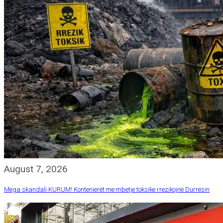
August 7, 2026
Mega skandali KURUM! Kontenierët me mbetje toksike rrezikojnë Durrësin