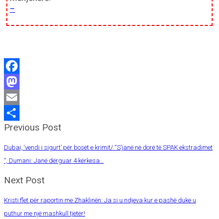
–
Facebook
Mastodon
Email
Previous Post
Share
Dubai, ‘vendi i sigurt’ për bosët e krimit/ “S’janë në dorë të SPAK ekstradimet
”, Dumani: Janë dërguar 4 kërkesa…
Next Post
Kristi flet për raportin me Zhaklinën: Ja si u ndjeva kur e pashë duke u
puthur me një mashkull tjetër!