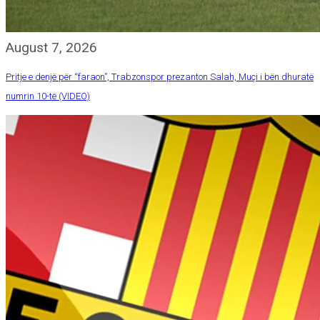
August 7, 2026
Pritje e denjë për “faraon”, Trabzonspor prezanton Salah, Muçi i bën dhuratë
numrin 10-të (VIDEO)