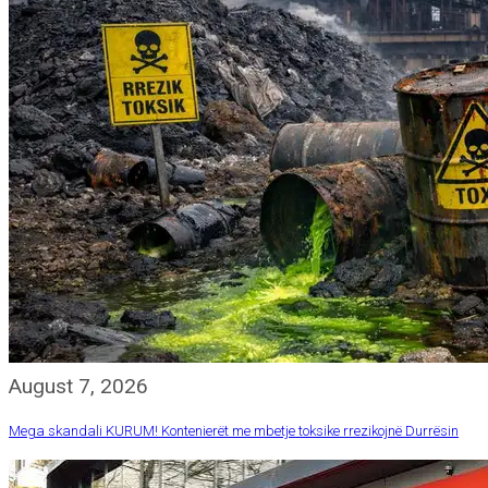
August 7, 2026
Mega skandali KURUM! Kontenierët me mbetje toksike rrezikojnë Durrësin