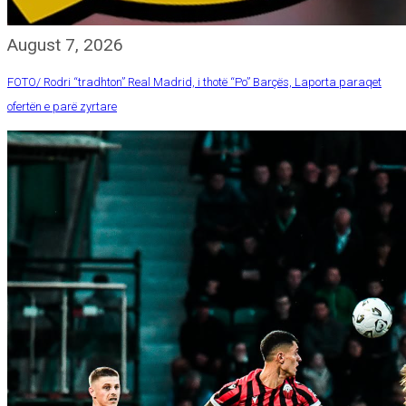
August 7, 2026
FOTO/ Rodri “tradhton” Real Madrid, i thotë “Po” Barçës, Laporta paraqet
ofertën e parë zyrtare