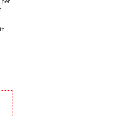
 për
ë
th