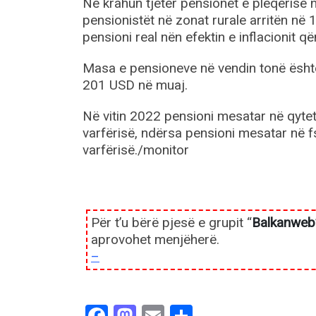
Në krahun tjetër pensionet e pleqërisë
pensionistët në zonat rurale arritën në 
pensioni real nën efektin e inflacionit 
Masa e pensioneve në vendin tonë është n
201 USD në muaj.
Në vitin 2022 pensioni mesatar në qytet
varfërisë, ndërsa pensioni mesatar në f
varfërisë./monitor
Për t’u bërë pjesë e grupit “
Balkanweb
aprovohet menjëherë.
–