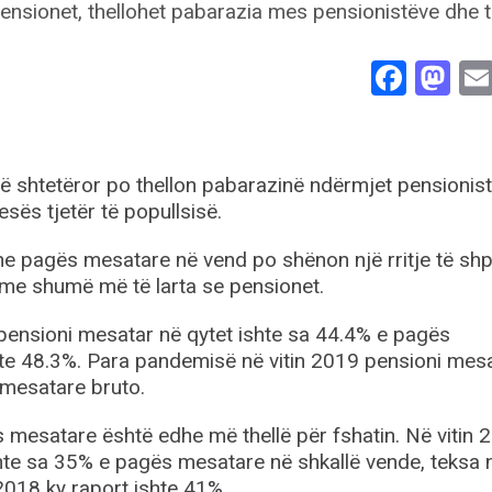
Face
Ma
atë shtetëror po thellon pabarazinë ndërmjet pensionist
ës tjetër të popullsisë.
e pagës mesatare në vend po shënon një rritje të shp
ritme shumë më të larta se pensionet.
 pensioni mesatar në qytet ishte sa 44.4% e pagës
shte 48.3%. Para pandemisë në vitin 2019 pensioni mes
 mesatare bruto.
 mesatare është edhe më thellë për fshatin. Në vitin 
hte sa 35% e pagës mesatare në shkallë vende, teksa 
 2018 ky raport ishte 41%.