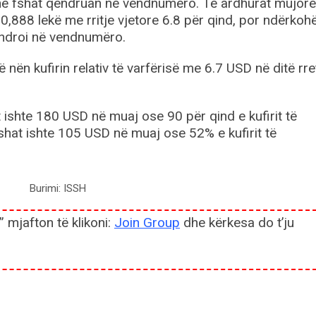
 në fshat qëndruan në vendnumëro. Të ardhurat mujore
10,888 lekë me rritje vjetore 6.8 për qind, por ndërkoh
qëndroi në vendnumëro.
ën kufirin relativ të varfërisë me 6.7 USD në ditë rre
 ishte 180 USD në muaj ose 90 për qind e kufirit të
shat ishte 105 USD në muaj ose 52% e kufirit të
Burimi: ISSH
” mjafton të klikoni:
Join Group
dhe kërkesa do t’ju