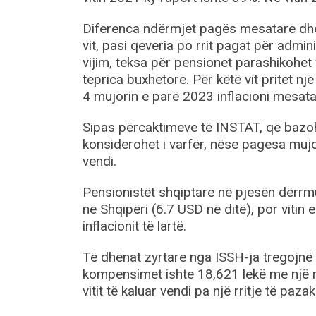
Diferenca ndërmjet pagës mesatare dhe 
vit, pasi qeveria po rrit pagat për admin
vijim, teksa për pensionet parashikohe
teprica buxhetore. Për këtë vit pritet nj
4 mujorin e parë 2023 inflacioni mesata
Sipas përcaktimeve të INSTAT, që bazo
konsiderohet i varfër, nëse pagesa mu
vendi.
Pensionistët shqiptare në pjesën dërrmu
në Shqipëri (6.7 USD në ditë), por vitin 
inflacionit të lartë.
Të dhënat zyrtare nga ISSH-ja tregojnë 
kompensimet ishte 18,621 lekë me një rr
vitit të kaluar vendi pa një rritje të paz