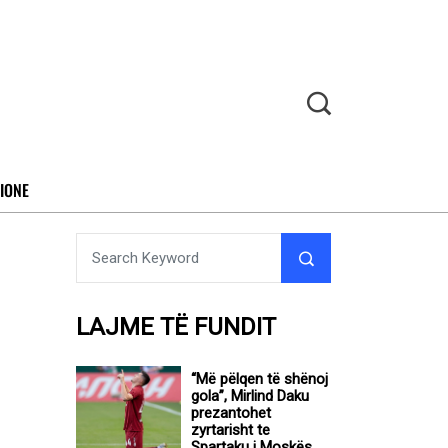
IONE
LAJME TË FUNDIT
“Më pëlqen të shënoj
gola”, Mirlind Daku
prezantohet
zyrtarisht te
Spartaku i Moskës