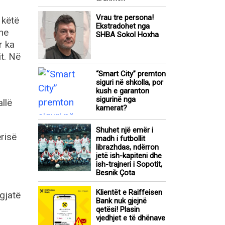
Vrau tre persona!
 këtë
Ekstradohet nga
 ne
SHBA Sokol Hoxha
r ka
it. Në
“Smart City” premton
siguri në shkolla, por
kush e garanton
sigurinë nga
llë
kamerat?
Shuhet një emër i
risë
madh i futbollit
librazhdas, ndërron
jetë ish-kapiteni dhe
ish-trajneri i Sopotit,
Besnik Çota
Klientët e Raiffeisen
gjatë
Bank nuk gjejnë
qetësi! Plasin
vjedhjet e të dhënave