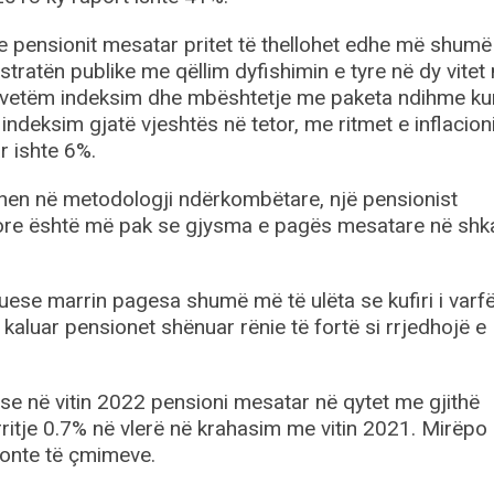
pensionit mesatar pritet të thellohet edhe më shumë
istratën publike me qëllim dyfishimin e tyre në dy vitet
t vetëm indeksim dhe mbështetje me paketa ndihme ku
ë indeksim gjatë vjeshtës në tetor, me ritmet e inflacion
r ishte 6%.
hen në metodologji ndërkombëtare, një pensionist
jore është më pak se gjysma e pagës mesatare në shka
ese marrin pagesa shumë më të ulëta se kufiri i varfë
e kaluar pensionet shënuar rënie të fortë si rrjedhojë e
se në vitin 2022 pensioni mesatar në qytet me gjithë
itje 0.7% në vlerë në krahasim me vitin 2021. Mirëpo 
akonte të çmimeve.