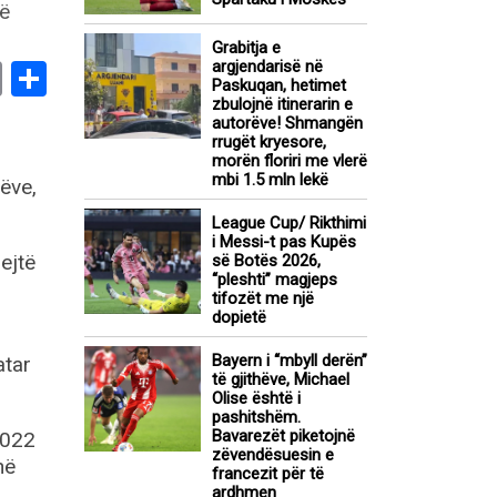
Grabitja e
argjendarisë në
book
stodon
Email
Share
Paskuqan, hetimet
zbulojnë itinerarin e
autorëve! Shmangën
rrugët kryesore,
morën floriri me vlerë
mbi 1.5 mln lekë
ëve,
League Cup/ Rikthimi
i Messi-t pas Kupës
ejtë
së Botës 2026,
“pleshti” magjeps
tifozët me një
dopietë
Bayern i “mbyll derën”
atar
të gjithëve, Michael
Olise është i
pashitshëm.
Bavarezët piketojnë
2022
zëvendësuesin e
në
francezit për të
ardhmen