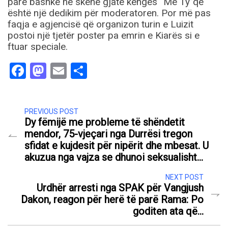
parë bashkë në skenë gjatë këngës “Me Ty”që
është një dedikim për moderatoren. Por më pas
faqja e agjencisë që organizon turin e Luizit
postoi një tjetër poster pa emrin e Kiarës si e
ftuar speciale.
Facebook
Mastodon
Email
Share
PREVIOUS POST
Dy fëmijë me probleme të shëndetit
mendor, 75-vjeçari nga Durrësi tregon
sfidat e kujdesit për nipërit dhe mbesat. U
akuzua nga vajza se dhunoi seksualisht…
NEXT POST
Urdhër arresti nga SPAK për Vangjush
Dakon, reagon për herë të parë Rama: Po
goditen ata që…