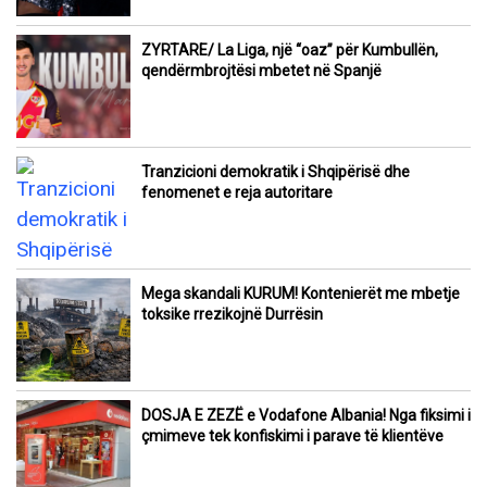
ZYRTARE/ La Liga, një “oaz” për Kumbullën,
qendërmbrojtësi mbetet në Spanjë
Tranzicioni demokratik i Shqipërisë dhe
fenomenet e reja autoritare
Mega skandali KURUM! Kontenierët me mbetje
toksike rrezikojnë Durrësin
DOSJA E ZEZË e Vodafone Albania! Nga fiksimi i
çmimeve tek konfiskimi i parave të klientëve