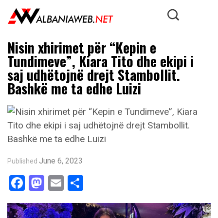
Nisin xhirimet për “Kepin e
Tundimeve”, Kiara Tito dhe ekipi i
saj udhëtojnë drejt Stambollit.
Bashkë me ta edhe Luizi
June 6, 2023
Published
Facebook
Mastodon
Email
Share