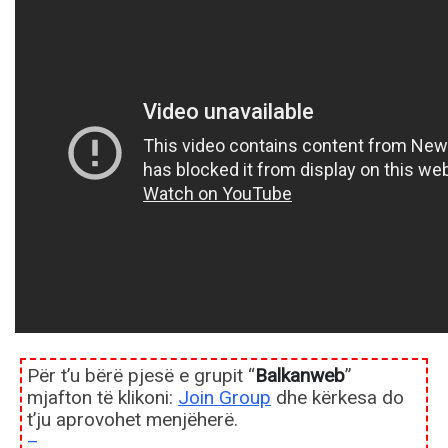
Për t’u bërë pjesë e grupit “
Balkanweb
”
mjafton të klikoni:
Join Group
dhe kërkesa do
t’ju aprovohet menjëherë.
–