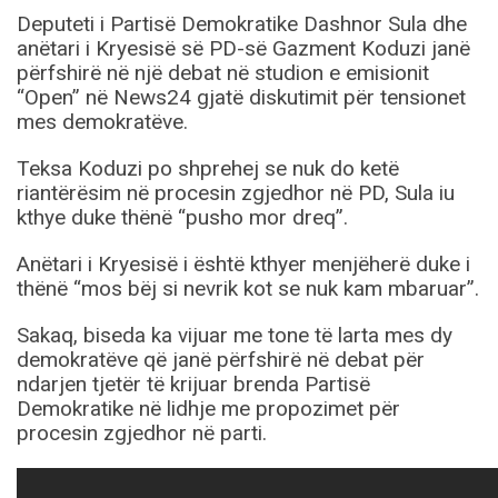
Deputeti i Partisë Demokratike Dashnor Sula dhe
anëtari i Kryesisë së PD-së Gazment Koduzi janë
përfshirë në një debat në studion e emisionit
“Open” në News24 gjatë diskutimit për tensionet
mes demokratëve.
Teksa Koduzi po shprehej se nuk do ketë
riantërësim në procesin zgjedhor në PD, Sula iu
kthye duke thënë “pusho mor dreq”.
Anëtari i Kryesisë i është kthyer menjëherë duke i
thënë “mos bëj si nevrik kot se nuk kam mbaruar”.
Sakaq, biseda ka vijuar me tone të larta mes dy
demokratëve që janë përfshirë në debat për
ndarjen tjetër të krijuar brenda Partisë
Demokratike në lidhje me propozimet për
procesin zgjedhor në parti.