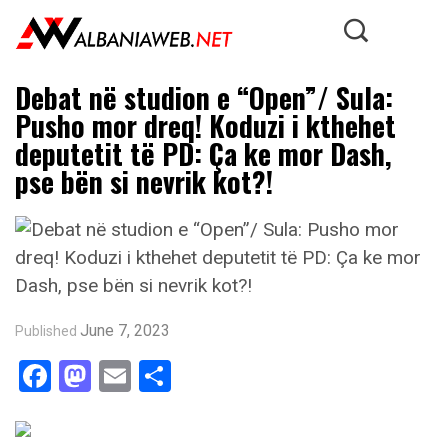
Debat në studion e “Open”/ Sula:
Pusho mor dreq! Koduzi i kthehet
deputetit të PD: Ça ke mor Dash,
pse bën si nevrik kot?!
June 7, 2023
Published
Facebook
Mastodon
Email
Share