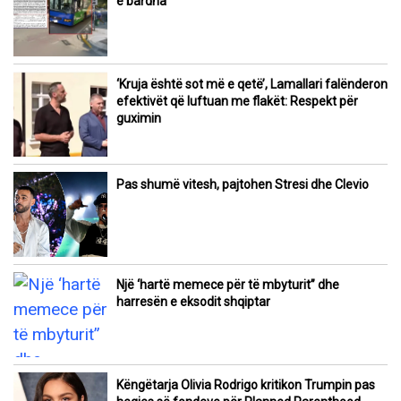
e bardha
‘Kruja është sot më e qetë’, Lamallari falënderon
efektivët që luftuan me flakët: Respekt për
guximin
Pas shumë vitesh, pajtohen Stresi dhe Clevio
Një ‘hartë memece për të mbyturit” dhe
harresën e eksodit shqiptar
Këngëtarja Olivia Rodrigo kritikon Trumpin pas