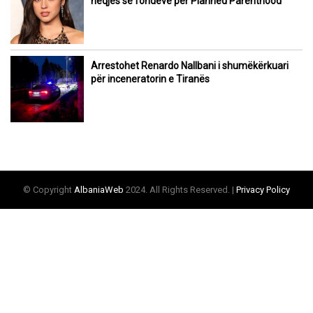
heqjes së fondeve për Planned Parenthood
Arrestohet Renardo Nallbani i shumëkërkuari
për inceneratorin e Tiranës
© Copyright
AlbaniaWeb
2024. All Rights Reserved. |
Privacy Policy