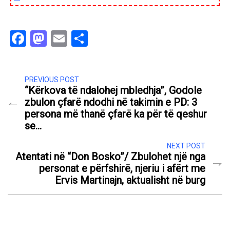
Facebook
Mastodon
Email
Share
PREVIOUS POST
“Kërkova të ndalohej mbledhja”, Godole
zbulon çfarë ndodhi në takimin e PD: 3
persona më thanë çfarë ka për të qeshur
se…
NEXT POST
Atentati në “Don Bosko”/ Zbulohet një nga
personat e përfshirë, njeriu i afërt me
Ervis Martinajn, aktualisht në burg