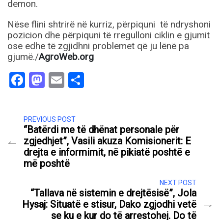
demon.
Nëse flini shtrirë në kurriz, përpiquni të ndryshoni
pozicion dhe përpiquni të rregulloni ciklin e gjumit
ose edhe të zgjidhni problemet që ju lënë pa
gjumë./
AgroWeb.org
Facebook
Mastodon
Email
Share
PREVIOUS POST
“Batërdi me të dhënat personale për
zgjedhjet”, Vasili akuza Komisionerit: E
drejta e informimit, në pikiatë poshtë e
më poshtë
NEXT POST
“Tallava në sistemin e drejtësisë”, Jola
Hysaj: Situatë e stisur, Dako zgjodhi vetë
se ku e kur do të arrestohej. Do të