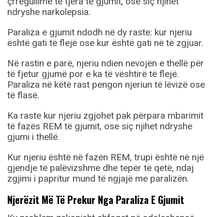
çrregullime të tjera të gjumit, ose siç njihet
ndryshe narkolepsia.
Paraliza e gjumit ndodh në dy raste: kur njeriu
është gati të flejë ose kur është gati në të zgjuar.
Në rastin e parë, njeriu ndien nevojën e thellë për
të fjetur gjumë por e ka të vështirë të flejë.
Paraliza në këtë rast pengon njeriun të lëvizë ose
të flasë.
Ka raste kur njeriu zgjohet pak përpara mbarimit
të fazës REM të gjumit, ose siç njihet ndryshe
gjumi i thellë.
Kur njeriu është në fazën REM, trupi është në një
gjendje të palëvizshme dhe tepër të qetë, ndaj
zgjimi i papritur mund të ngjajë me paralizën.
Njerëzit Më Të Prekur Nga Paraliza E Gjumit