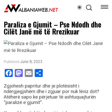
Paraliza e Gjumit – Pse Ndodh dhe
Cilët Janë më të Rrezikuar
June 8, 2023
Published
Facebook
Mastodon
Email
Share
Zgjohesh papritur dhe je plotësisht i
ndërgjegjshëm dhe i zgjuar por nuk lëviz dot?
Atëherë sapo ke përjetuar të ashtuquajturën
“paralizë e gjumit”.