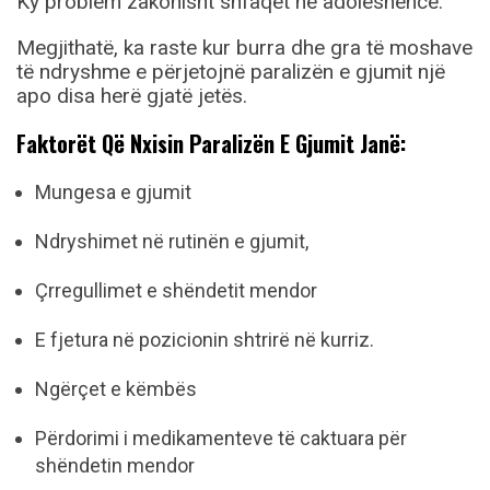
Ky problem zakonisht shfaqet në adoleshencë.
Megjithatë, ka raste kur burra dhe gra të moshave
të ndryshme e përjetojnë paralizën e gjumit një
apo disa herë gjatë jetës.
Faktorët Që Nxisin Paralizën E Gjumit Janë:
Mungesa e gjumit
Ndryshimet në rutinën e gjumit,
Çrregullimet e shëndetit mendor
E fjetura në pozicionin shtrirë në kurriz.
Ngërçet e këmbës
Përdorimi i medikamenteve të caktuara për
shëndetin mendor