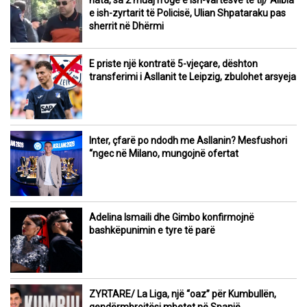
nata, sa 2 muaj rrogë e ish-vartësve të tij/ Alibia
e ish-zyrtarit të Policisë, Ulian Shpataraku pas
sherrit në Dhërmi
E priste një kontratë 5-vjeçare, dështon
transferimi i Asllanit te Leipzig, zbulohet arsyeja
Inter, çfarë po ndodh me Asllanin? Mesfushori
“ngec në Milano, mungojnë ofertat
Adelina Ismaili dhe Gimbo konfirmojnë
bashkëpunimin e tyre të parë
ZYRTARE/ La Liga, një “oaz” për Kumbullën,