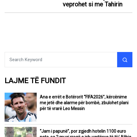
veprohet si me Tahirin
LAJME TË FUNDIT
Ana e errët e Botërorit “FIFA2026”, kërcënime
me jetë dhe alarme për bombë, zbulohet plani
për të vrarë Leo Messin
“Jam i papunë”, por zgjedh hotelin 1100 euro