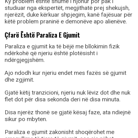
Ky problem është shumë i njohur por pak i
studiuar nga ekspertët, megjithatë prej shekujsh,
njerëzit, duke kërkuar shpjegim, kanë fajësuar për
këtë problem praninë e demonëve apo alienëve.
Çfarë Është Paraliza E Gjumit
Paraliza e gjumit ka të bëjë me bllokimin fizik
ndërkohë që njeriu është plotësisht i
ndërgjegjshëm.
Ajo ndodh kur njeriu endet mes fazës së gjumit
dhe zgjimit.
Gjatë këtij tranzicioni, njeriu nuk lëviz dot dhe nuk
flet dot për disa sekonda deri në disa minuta.
Disa njerëz thonë se gjatë kësaj faze, ata ndiejnë
sikur po mbyten.
Paraliza e gjumit zakonisht shoqërohet me