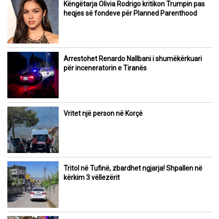
Këngëtarja Olivia Rodrigo kritikon Trumpin pas
heqjes së fondeve për Planned Parenthood
Arrestohet Renardo Nallbani i shumëkërkuari
për inceneratorin e Tiranës
Vritet një person në Korçë
Tritol në Tufinë, zbardhet ngjarja! Shpallen në
kërkim 3 vëllezërit