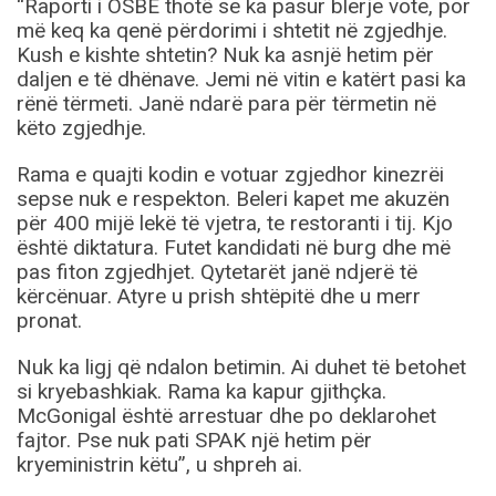
“Raporti i OSBE thotë se ka pasur blerje vote, por
më keq ka qenë përdorimi i shtetit në zgjedhje.
Kush e kishte shtetin? Nuk ka asnjë hetim për
daljen e të dhënave. Jemi në vitin e katërt pasi ka
rënë tërmeti. Janë ndarë para për tërmetin në
këto zgjedhje.
Rama e quajti kodin e votuar zgjedhor kinezrëi
sepse nuk e respekton. Beleri kapet me akuzën
për 400 mijë lekë të vjetra, te restoranti i tij. Kjo
është diktatura. Futet kandidati në burg dhe më
pas fiton zgjedhjet. Qytetarët janë ndjerë të
kërcënuar. Atyre u prish shtëpitë dhe u merr
pronat.
Nuk ka ligj që ndalon betimin. Ai duhet të betohet
si kryebashkiak. Rama ka kapur gjithçka.
McGonigal është arrestuar dhe po deklarohet
fajtor. Pse nuk pati SPAK një hetim për
kryeministrin këtu”, u shpreh ai.