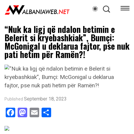
“Nuk ka ligj që ndalon betimin e
Belerit si kryebashkiak”, Bumçi:
McGonigal u deklarua fajtor, pse nuk
pati hetim për Ramën?!
September 18, 2023
Published
Facebook
Mastodon
Email
Share