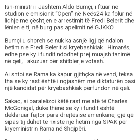
Ish-ministri i Jashtëm Aldo Bumçi, i ftuar në
studion e emisionit “Open” në Neës24 ka folur në
lidhje me çështjen e arrestimit të Fredi Belerit dhe
lënien e tij në burg pas apelimit në GJKKO.
Bumçi u shpreh se nuk ka asnjë ligj që ndalon
betimin e Fredi Belerit si kryebashkiak i Himarës,
edhe pse ky i fundit ndodhet prej muajsh tanimë
në qeli, i akuzuar për shitblerje votash.
Ai shtoi se Rama ka kapur gjithçka në vend, teksa
tha se ky rast është i ngjashëm me diktaturën pasi
një kandidat për kryebashkiak përfundon në qeli.
Sakaq, ai paralelizoi këtë rast me atë të Charles
McGonigal, duke thënë se ky i fundit është
deklaruar fajtor para drejtësisë amerikane, gjë që
sipas tij duhet të nxiste një hetim nga SPAK për
kryeministrin Rama në Shqipëri.