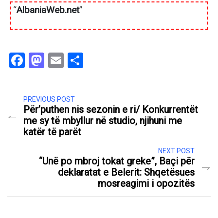
“
AlbaniaWeb.net
”
Facebook
Mastodon
Email
Share
PREVIOUS POST
Për’puthen nis sezonin e ri/ Konkurrentët
me sy të mbyllur në studio, njihuni me
katër të parët
NEXT POST
“Unë po mbroj tokat greke”, Baçi për
deklaratat e Belerit: Shqetësues
mosreagimi i opozitës