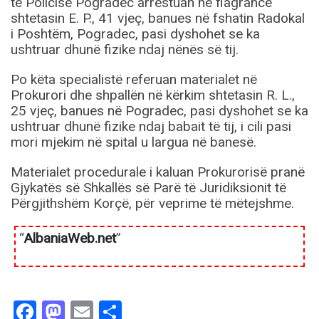
të Policisë Pogradec arrestuan në flagrancë
shtetasin E. P., 41 vjeç, banues në fshatin Radokal
i Poshtëm, Pogradec, pasi dyshohet se ka
ushtruar dhunë fizike ndaj nënës së tij.
Po këta specialistë referuan materialet në
Prokurori dhe shpallën në kërkim shtetasin R. L.,
25 vjeç, banues në Pogradec, pasi dyshohet se ka
ushtruar dhunë fizike ndaj babait të tij, i cili pasi
mori mjekim në spital u largua në banesë.
Materialet procedurale i kaluan Prokurorisë pranë
Gjykatës së Shkallës së Parë të Juridiksionit të
Përgjithshëm Korçë, për veprime të mëtejshme.
“
AlbaniaWeb.net
”
Facebook
Mastodon
Email
Share