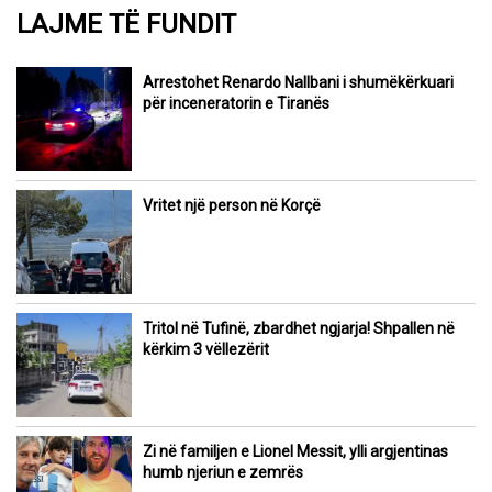
LAJME TË FUNDIT
Arrestohet Renardo Nallbani i shumëkërkuari
për inceneratorin e Tiranës
Vritet një person në Korçë
Tritol në Tufinë, zbardhet ngjarja! Shpallen në
kërkim 3 vëllezërit
Zi në familjen e Lionel Messit, ylli argjentinas
humb njeriun e zemrës