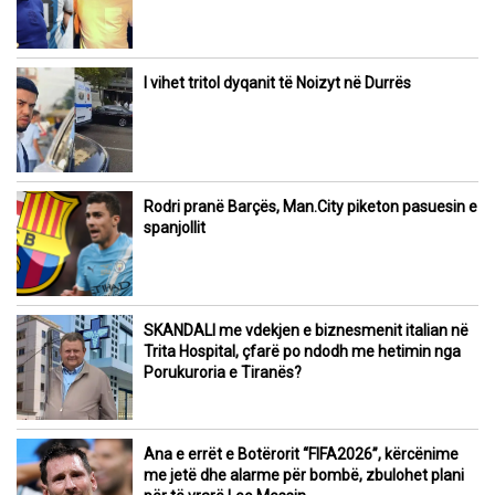
I vihet tritol dyqanit të Noizyt në Durrës
Rodri pranë Barçës, Man.City piketon pasuesin e
spanjollit
SKANDALI me vdekjen e biznesmenit italian në
Trita Hospital, çfarë po ndodh me hetimin nga
Porukuroria e Tiranës?
Ana e errët e Botërorit “FIFA2026”, kërcënime
me jetë dhe alarme për bombë, zbulohet plani