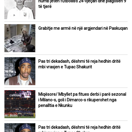
humb jetën futbollisti 24-vjeçari dhe plagosen 9
të tjerë
Grabitje me armë në një argjendari në Paskuqan
Pas tri dekadash, dëshmi të reja hedhin dritë
mbi vrasjen e Tupac Shakurit
Miqësore/ Mbyllet pa fitues derbi i parë sezonal
i Milano-s, goli i Dimarco-s rikuperohet nga
penalltia e Nkunku
Pas tri dekadash, dëshmi të reja hedhin dritë