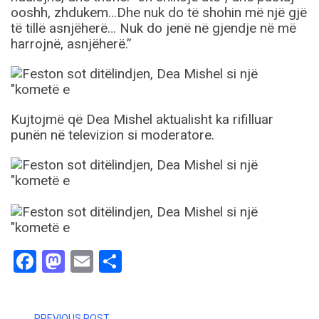
ooshh, zhdukem…Dhe nuk do të shohin më një gjë
të tillë asnjëherë… Nuk do jenë në gjendje në më
harrojnë, asnjëherë.”
Kujtojmë që Dea Mishel aktualisht ka rifilluar
punën në televizion si moderatore.
Facebook
Mastodon
Email
Share
PREVIOUS POST