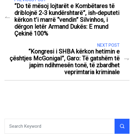
“Do të mësoj lojtarët e Kombëtares të
driblojnë 2-3 kundërshtarë”, ish-deputeti
kërkon t’i marrë “vendin” Silvinhos, i
dërgon letër Armand Dukës: E mund
Çekinë 100%
NEXT POST
“Kongresi i SHBA kërkon hetimin e
çështjes McGonigal”, Garo: Të gatshëm të
japim ndihmesën tonë, të zbardhet
veprimtaria kriminale