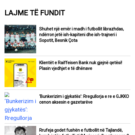
LAJME TË FUNDIT
Shuhet një emër i madh i futbollit librazhdas,
ndërron jetë ish-kapiteni dhe ish-trajneri i
Sopotit, Besnik Çota
Klientët e Raiffeisen Bank nuk gjejnë qetësi!
Plasin vjedhjet e të dhënave
‘Bunkerizim i gjykatës’: Rregullorja e re e GJKKO
cenon aksesin e gazetarëve
Rrufeja godet fushën e futbollit në Tajlandë,