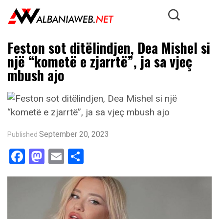
Feston sot ditëlindjen, Dea Mishel si
një “kometë e zjarrtë”, ja sa vjeç
mbush ajo
September 20, 2023
Published
Facebook
Mastodon
Email
Share