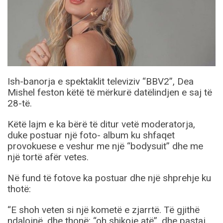
Ish-banorja e spektaklit televiziv “BBV2”, Dea
Mishel feston këtë të mërkurë datëlindjen e saj të
28-të.
Këtë lajm e ka bërë të ditur vetë moderatorja,
duke postuar një foto- album ku shfaqet
provokuese e veshur me një “bodysuit” dhe me
një tortë afër vetes.
Në fund të fotove ka postuar dhe një shprehje ku
thotë:
“E shoh veten si një kometë e zjarrtë. Të gjithë
ndalojnë, dhe thonë: “oh shikoje atë”, dhe pastaj