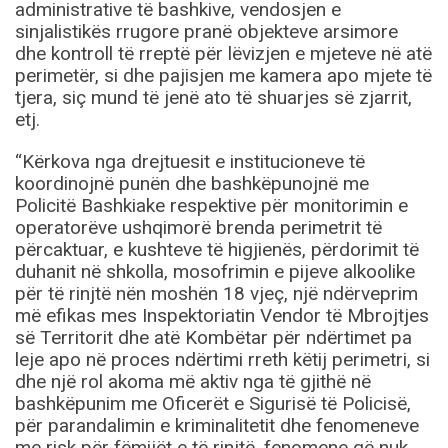
administrative të bashkive, vendosjen e
sinjalistikës rrugore pranë objekteve arsimore
dhe kontroll të rreptë për lëvizjen e mjeteve në atë
perimetër, si dhe pajisjen me kamera apo mjete të
tjera, siç mund të jenë ato të shuarjes së zjarrit,
etj.
“Kërkova nga drejtuesit e institucioneve të
koordinojnë punën dhe bashkëpunojnë me
Policitë Bashkiake respektive për monitorimin e
operatorëve ushqimorë brenda perimetrit të
përcaktuar, e kushteve të higjienës, përdorimit të
duhanit në shkolla, mosofrimin e pijeve alkoolike
për të rinjtë nën moshën 18 vjeç, një ndërveprim
më efikas mes Inspektoriatin Vendor të Mbrojtjes
së Territorit dhe atë Kombëtar për ndërtimet pa
leje apo në proces ndërtimi rreth këtij perimetri, si
dhe një rol akoma më aktiv nga të gjithë në
bashkëpunim me Oficerët e Sigurisë të Policisë,
për parandalimin e kriminalitetit dhe fenomeneve
me risk për fëmijët e të rinjtë, fenomene që nuk