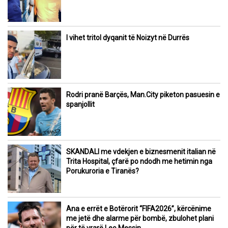
I vihet tritol dyqanit të Noizyt në Durrës
Rodri pranë Barçës, Man.City piketon pasuesin e
spanjollit
SKANDALI me vdekjen e biznesmenit italian në
Trita Hospital, çfarë po ndodh me hetimin nga
Porukuroria e Tiranës?
Ana e errët e Botërorit “FIFA2026”, kërcënime
me jetë dhe alarme për bombë, zbulohet plani