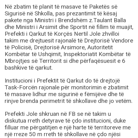
Në zbatim të planit të masave të Paketës së
Sigurisë në Shkolla, pas prezantimit të kësaj
pakete nga Ministri i Brendshëm z.Taulant Balla
dhe Ministri i Arsimit dhe Sportit në fillim të muajit,
Prefekti i Qarkut të Korçës Nertil Jole zhvilloi
takim me drejtuesit rajonalë të Drejtorisë Vendore
të Policisë, Drejtorisë Arsimore, Autoritetit
Kombëtar të Ushqimit, Inspektoriatit Kombëtar të
Mbrojtjes së Territorit si dhe përfaqësuesit e 6
bashkive të qarkut.
Institucioni i Prefektit të Qarkut do të drejtojë
Task-Forcën rajonale për monitorimin e zbatimit
të masave lidhur me sigurinë e fëmijëve dhe të
rinjve brenda perimetrit të shkollave dhe jo vetëm.
Prefekti Jole shkruan në FB se në takim u
diskutua rreth detyrave të çdo institucioni, duke
filluar me përgatitjen e një harte të territoreve me
një rreze 50 m rreth të shkollave në çdo njësi