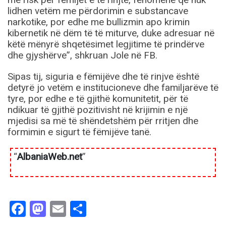
lidhen vetëm me përdorimin e substancave
narkotike, por edhe me bullizmin apo krimin
kibernetik në dëm të të miturve, duke adresuar në
këtë mënyrë shqetësimet legjitime të prindërve
dhe gjyshërve”, shkruan Jole në FB.
Sipas tij, siguria e fëmijëve dhe të rinjve është
detyrë jo vetëm e institucioneve dhe familjarëve të
tyre, por edhe e të gjithë komunitetit, për të
ndikuar të gjithë pozitivisht në krijimin e një
mjedisi sa më të shëndetshëm për rritjen dhe
formimin e sigurt të fëmijëve tanë.
“
AlbaniaWeb.net
”
Facebook
Mastodon
Email
Share