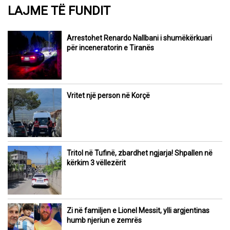
LAJME TË FUNDIT
Arrestohet Renardo Nallbani i shumëkërkuari
për inceneratorin e Tiranës
Vritet një person në Korçë
Tritol në Tufinë, zbardhet ngjarja! Shpallen në
kërkim 3 vëllezërit
Zi në familjen e Lionel Messit, ylli argjentinas
humb njeriun e zemrës