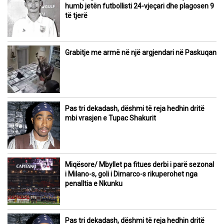
humb jetën futbollisti 24-vjeçari dhe plagosen 9
të tjerë
Grabitje me armë në një argjendari në Paskuqan
Pas tri dekadash, dëshmi të reja hedhin dritë
mbi vrasjen e Tupac Shakurit
Miqësore/ Mbyllet pa fitues derbi i parë sezonal
i Milano-s, goli i Dimarco-s rikuperohet nga
penalltia e Nkunku
Pas tri dekadash, dëshmi të reja hedhin dritë