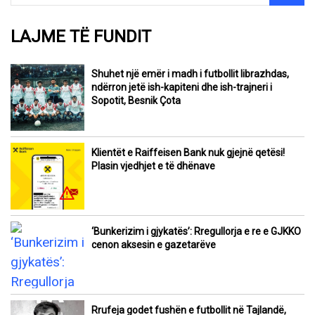
LAJME TË FUNDIT
Shuhet një emër i madh i futbollit librazhdas,
ndërron jetë ish-kapiteni dhe ish-trajneri i
Sopotit, Besnik Çota
Klientët e Raiffeisen Bank nuk gjejnë qetësi!
Plasin vjedhjet e të dhënave
‘Bunkerizim i gjykatës’: Rregullorja e re e GJKKO
cenon aksesin e gazetarëve
Rrufeja godet fushën e futbollit në Tajlandë,