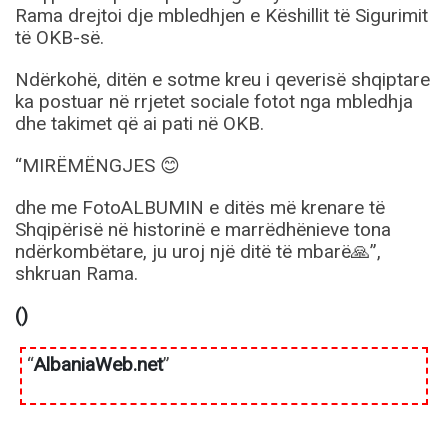
Rama drejtoi dje mbledhjen e Këshillit të Sigurimit
të OKB-së.
Ndërkohë, ditën e sotme kreu i qeverisë shqiptare
ka postuar në rrjetet sociale fotot nga mbledhja
dhe takimet që ai pati në OKB.
“MIRËMËNGJES 😊
dhe me FotoALBUMIN e ditës më krenare të
Shqipërisë në historinë e marrëdhënieve tona
ndërkombëtare, ju uroj një ditë të mbarë🙏”,
shkruan Rama.
()
“
AlbaniaWeb.net
”