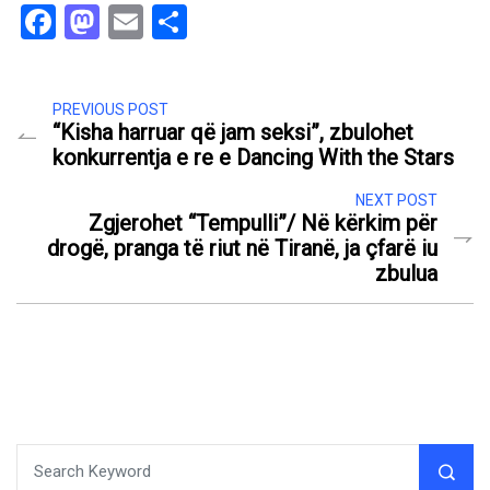
Facebook
Mastodon
Email
Share
PREVIOUS POST
“Kisha harruar që jam seksi”, zbulohet
konkurrentja e re e Dancing With the Stars
NEXT POST
Zgjerohet “Tempulli”/ Në kërkim për
drogë, pranga të riut në Tiranë, ja çfarë iu
zbulua