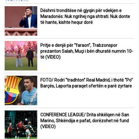
Dëshmi tronditëse në gjyqin për vdekjen e
Maradonës: Nuk ngrihej nga shtrati. Nuk donte
të hante, kishte hequr dorë
Pritje e denjë për “faraon”, Trabzonspor
prezanton Salah, Muçi i bën dhuratë numrin 10-
të (VIDEO)
FOTO/ Rodri “tradhton” Real Madrid, i thotë “Po”
Barçës, Laporta paraqet ofertën e parë zyrtare
CONFERENCE LEAGUE/ Drita shkëlqen në San
Marino, Shkëndija e pafat, dorëzohet në fund
(VIDEO)