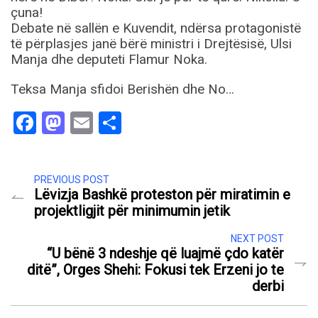
çuna!
Debate në sallën e Kuvendit, ndërsa protagonistë
të përplasjes janë bërë ministri i Drejtësisë, Ulsi
Manja dhe deputeti Flamur Noka.
Teksa Manja sfidoi Berishën dhe No…
Facebook
Mastodon
Email
Share
PREVIOUS POST
Lëvizja Bashkë proteston për miratimin e
projektligjit për minimumin jetik
NEXT POST
“U bënë 3 ndeshje që luajmë çdo katër
ditë”, Orges Shehi: Fokusi tek Erzeni jo te
derbi