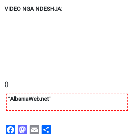
VIDEO NGA NDESHJA:
()
“
AlbaniaWeb.net
”
Facebook
Mastodon
Email
Share