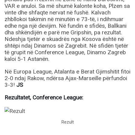
VAR e anuloi. Sa më shumë kalonte koha, Plzen sa
vinte dhe shfaqte nervat në fushë. Kalvach
zhbllokoi takimin në minutën e 73-të, i ndihmuar
edhe nga një devijim. Në fundin e sfidës, Ballkani
dha shkëndijën e parë me Gripshin, pa rezultat.
Ndeshja tjetër e skuadrës nga Kosova është në
shtëpi ndaj Dinamos së Zagrebit. Në sfidën tjetër
të grupit në Conference League, Dinamo Zagreb
kaloi 5-1 Astanën.
Në Europa League, Atalanta e Berat Gjimshitit fitoi
2-0 ndaj Rakow, ndërsa Ajax-Marseille përfundoi
3-3!
JS
Rezultatet, Conference League:
Rezult