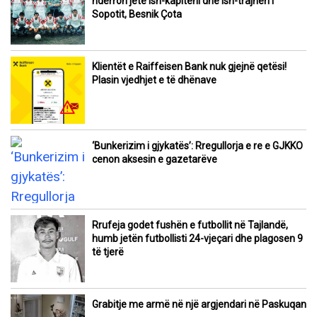
ndërron jetë ish-kapiteni dhe ish-trajneri i
Sopotit, Besnik Çota
Klientët e Raiffeisen Bank nuk gjejnë qetësi!
Plasin vjedhjet e të dhënave
‘Bunkerizim i gjykatës’: Rregullorja e re e GJKKO
cenon aksesin e gazetarëve
Rrufeja godet fushën e futbollit në Tajlandë,
humb jetën futbollisti 24-vjeçari dhe plagosen 9
të tjerë
Grabitje me armë në një argjendari në Paskuqan