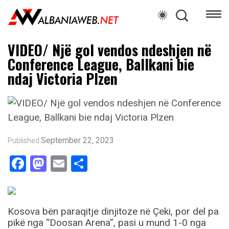
VIDEO/ Një gol vendos ndeshjen në
Conference League, Ballkani bie
ndaj Victoria Plzen
September 22, 2023
Published
Facebook
Mastodon
Email
Share
Kosova bën paraqitje dinjitoze në Çeki, por del pa
pikë nga “Doosan Arena”, pasi u mund 1-0 nga