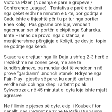
Victoria Plzen (Ndeshja e parë e grupeve /
Conference League). Tentativa e parë e takimit
nga çekët erdhi në minutën e 6-të, por goditja e
Cadu ishte e thjeshtë për t’u pritur nga portieri
Enea Koliçi. Pas gjysmë ore loje, vendasit
ngacmuan sërish portën e ekipit nga Suhareka.
Ishte Hranac që provoi nga distanca, e
menjëhershme përgjigja e Koliçit, që devijoi topin
në goditje nga këndi.
Skuadra e drejtuar nga Ilir Daja u shfaq 2-3 herë e
rrezikshme në zonën çeke, me anë të
kundërsulmeve, pa mundur dot të vendosnin në
provë “gardianin” Jindrich Stanek. Ndryshe nga
Fair-Play i pjesës së parë, ku asnjë karton i
verdhë nuk doli nga xhepi i arbitrit polak
Sylwestrzak, në 45 minutat e dyta loja ishte mjaft
agresive.
Në fillimin e pjesës së dytë, ekipi i Koubek fiton
penallti pas rrëzimit në zonë të Rafiu Durosinmi,