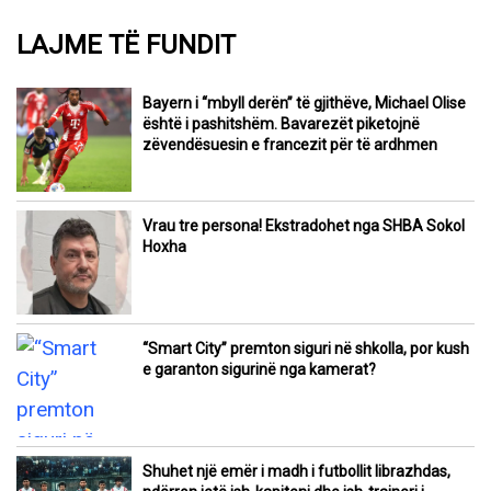
LAJME TË FUNDIT
Bayern i “mbyll derën” të gjithëve, Michael Olise
është i pashitshëm. Bavarezët piketojnë
zëvendësuesin e francezit për të ardhmen
Vrau tre persona! Ekstradohet nga SHBA Sokol
Hoxha
“Smart City” premton siguri në shkolla, por kush
e garanton sigurinë nga kamerat?
Shuhet një emër i madh i futbollit librazhdas,