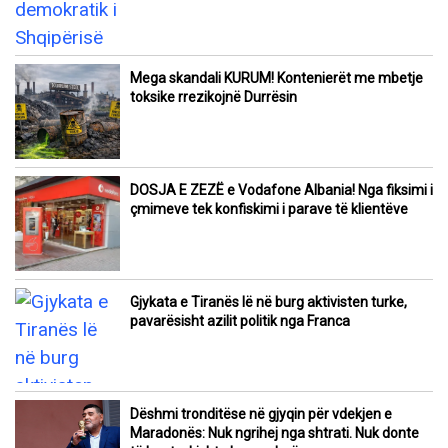
Mega skandali KURUM! Kontenierët me mbetje
toksike rrezikojnë Durrësin
DOSJA E ZEZË e Vodafone Albania! Nga fiksimi i
çmimeve tek konfiskimi i parave të klientëve
Gjykata e Tiranës lë në burg aktivisten turke,
pavarësisht azilit politik nga Franca
Dëshmi tronditëse në gjyqin për vdekjen e
Maradonës: Nuk ngrihej nga shtrati. Nuk donte