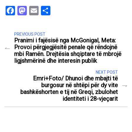
Facebook
Mastodon
Email
Share
PREVIOUS POST
Pranimi i fajësisë nga McGonigal, Meta:
Provoi përgjegjësitë penale që rëndojnë
mbi Ramën. Drejtësia shqiptare të mbrojë
ligjshmërinë dhe interesin publik
NEXT POST
Emri+Foto/ Dhunoi dhe mbajti të
burgosur në shtëpi për dy vite
bashkëshorten e tij në Greqi, zbulohet
identiteti i 28-vjeçarit