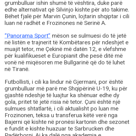
grumbulluar ishin shumë të vështira, duke parë
edhe alternativat që Silvinjo kishte për ato takime.
Bëhet fjalë për Marvin Çunin, lojtarin shqiptar i cili
luan në radhët e Frozinones në Serinë A.
“Panorama Sport”
mëson se sulmuesi do të jetë
në listën e trajnerit të Kombëtares për ndeshjet e
muajit tetor, me Çekinë më datën 12, e vlefshme
për kualifikueset e Europianit dhe pesë ditë më
vonë në miqësoren me Bullgarinë që do të luhet
në Tiranë.
Futbollisti, i cili ka lindur në Gjermani, por është
grumbulluar më parë me Shqipërinë U-19, ku për
gjashtë ndeshje të luajtur ka shënuar edhe dy
gola, pritet të jetë risia në tetor. Çuni është një
sulmues shtatlartë, i cili aktualisht po luan me
Frozinonen, teksa u transferua këtë verë nga
Bajerni që kishte në pronësi kartonin dhe sezonet
e fundit e kishte huazuar te Sarbrucken dhe
Padërborni. Ai ka dalë nga akademia e