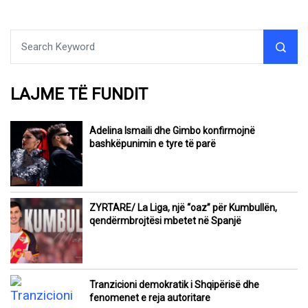
LAJME TË FUNDIT
Adelina Ismaili dhe Gimbo konfirmojnë
bashkëpunimin e tyre të parë
ZYRTARE/ La Liga, një “oaz” për Kumbullën,
qendërmbrojtësi mbetet në Spanjë
Tranzicioni demokratik i Shqipërisë dhe
fenomenet e reja autoritare