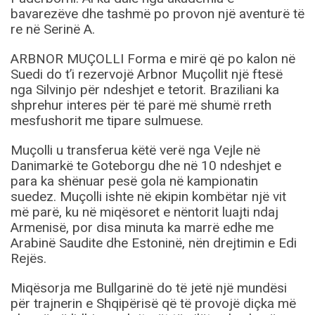
bavarezëve dhe tashmë po provon një aventurë të
re në Serinë A.
ARBNOR MUÇOLLI Forma e mirë që po kalon në
Suedi do t’i rezervojë Arbnor Muçollit një ftesë
nga Silvinjo për ndeshjet e tetorit. Braziliani ka
shprehur interes për të parë më shumë rreth
mesfushorit me tipare sulmuese.
Muçolli u transferua këtë verë nga Vejle në
Danimarkë te Goteborgu dhe në 10 ndeshjet e
para ka shënuar pesë gola në kampionatin
suedez. Muçolli ishte në ekipin kombëtar një vit
më parë, ku në miqësoret e nëntorit luajti ndaj
Armenisë, por disa minuta ka marrë edhe me
Arabinë Saudite dhe Estoninë, nën drejtimin e Edi
Rejës.
Miqësorja me Bullgarinë do të jetë një mundësi
për trajnerin e Shqipërisë që të provojë diçka më