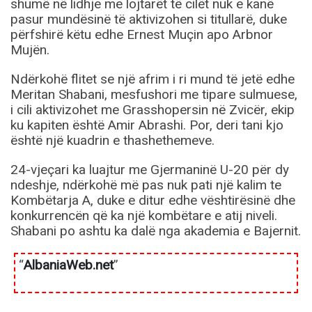
shumë në lidhje me lojtarët të cilët nuk e kanë
pasur mundësinë të aktivizohen si titullarë, duke
përfshirë këtu edhe Ernest Muçin apo Arbnor
Mujën.
Ndërkohë flitet se një afrim i ri mund të jetë edhe
Meritan Shabani, mesfushori me tipare sulmuese,
i cili aktivizohet me Grasshopersin në Zvicër, ekip
ku kapiten është Amir Abrashi. Por, deri tani kjo
është një kuadrin e thashethemeve.
24-vjeçari ka luajtur me Gjermaninë U-20 për dy
ndeshje, ndërkohë më pas nuk pati një kalim te
Kombëtarja A, duke e ditur edhe vështirësinë dhe
konkurrencën që ka një kombëtare e atij niveli.
Shabani po ashtu ka dalë nga akademia e Bajernit.
“
AlbaniaWeb.net
”