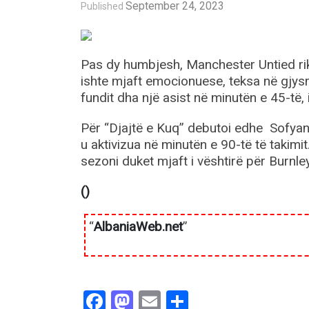
September 24, 2023
Published
Pas dy humbjesh, Manchester Untied rikt
ishte mjaft emocionuese, teksa në gjysmë
fundit dha një asist në minutën e 45-të,
Për “Djajtë e Kuq” debutoi edhe Sofyan 
u aktivizua në minutën e 90-të të takimit
sezoni duket mjaft i vështirë për Burnley
()
“
AlbaniaWeb.net
”
Facebook
Mastodon
Email
Share