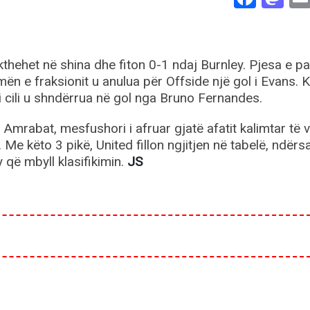
hehet në shina dhe fiton 0-1 ndaj Burnley. Pjesa e p
n e fraksionit u anulua për Offside një gol i Evans. K
 i cili u shndërrua në gol nga Bruno Fernandes.
Amrabat, mesfushori i afruar gjatë afatit kalimtar të 
. Me këto 3 pikë, United fillon ngjitjen në tabelë, ndërs
 që mbyll klasifikimin.
JS