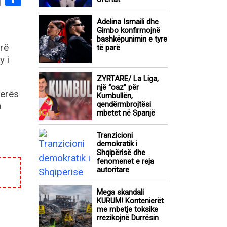
Adelina Ismaili dhe
Gimbo konfirmojnë
bashkëpunimin e tyre
arë
të parë
y i
ZYRTARE/ La Liga,
një “oaz” për
verës
Kumbullën,
qendërmbrojtësi
a
mbetet në Spanjë
Tranzicioni
demokratik i
Shqipërisë dhe
fenomenet e reja
autoritare
Mega skandali
KURUM! Kontenierët
me mbetje toksike
rrezikojnë Durrësin