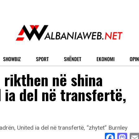
SHOWBIZ
SPORT
SHËNDET
EKONOMI
OPIN
rikthen në shina
ia del në transfertë,
Face
Ma