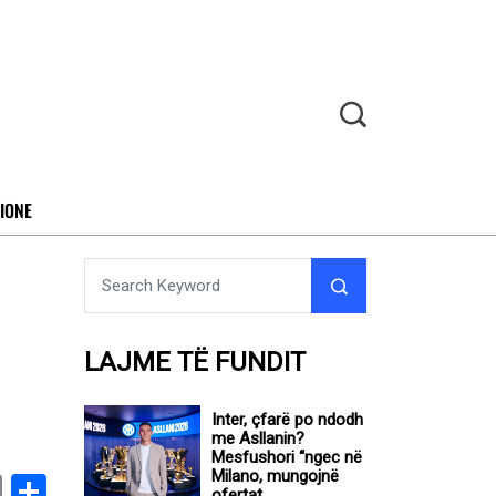
IONE
LAJME TË FUNDIT
Inter, çfarë po ndodh
me Asllanin?
Mesfushori “ngec në
Milano, mungojnë
book
stodon
Email
Share
ofertat