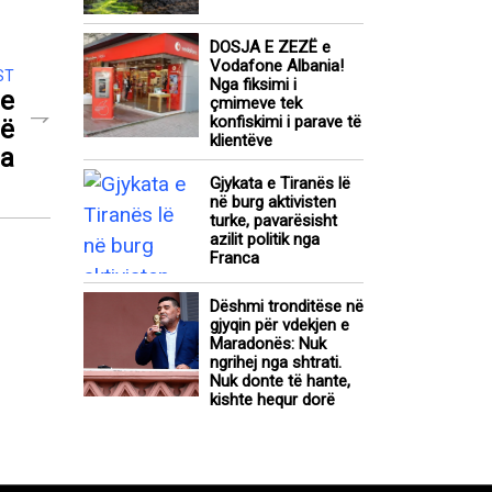
DOSJA E ZEZË e
Vodafone Albania!
ST
Nga fiksimi i
 e
çmimeve tek
konfiskimi i parave të
në
klientëve
ga
Gjykata e Tiranës lë
në burg aktivisten
turke, pavarësisht
azilit politik nga
Franca
Dëshmi tronditëse në
gjyqin për vdekjen e
Maradonës: Nuk
ngrihej nga shtrati.
Nuk donte të hante,
kishte hequr dorë