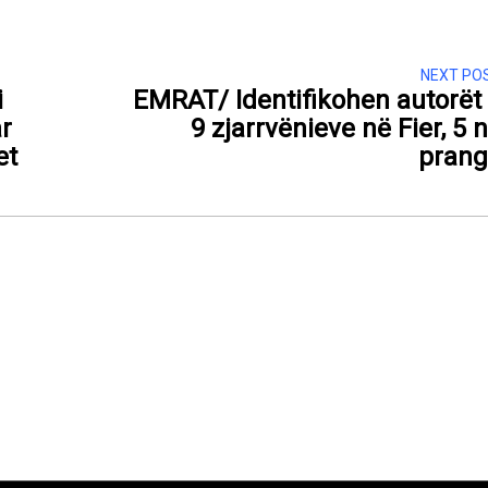
NEXT PO
i
EMRAT/ Identifikohen autorët
r
9 zjarrvënieve në Fier, 5 
et
pran