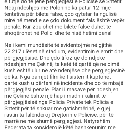
e tutje do të jenë përgjegjësi e Policisë së Shtetit.
Ndaj ndeshjes me Poloninë ka patur 12 mijë
tentativa për bileta false, çdo qytetar ta ngulisë
mirë në mendje se çdo dokument fals është vepër
penale. Kur zbulohet me biletë false duhet të
shoqërohet në Polici dhe të nisë hetimi penal.
Ne i kemi mundësitë të evidentojmë në gjithë
22.217 ulëset në stadium, evidentimin e emrit dhe
përgjegjësisë. Dhe çdo tifoz që do ndjekë
ndeshjen me Çekinë, ta ketë të qartë që ne dimë
kush është ulur në atë ndenjëse dhe përgjegjësinë
që ka. Nga pamjet filmike I sistemit kuptohet
qartë kush u përfshi në incidente dhe do të mbajë
përgjegjësi penale. Plani i masave për ndeshjen
me Çekinë është një hap i madh i kalimit të
përgjegjësisë nga Policia Private tek Policia e
Shtetit për të shkuar me gatishmërinë, e gjej
rastin ta falënderoj Drejtorin e Policisë, për të
marrë ne më shumë përgjegjësi. Natyrshëm
Federata ta konsiderojë këtë bashkëpunim me