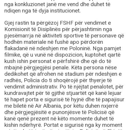
nga konkluzionet janë me vend dhe duhet të
ndiqen nga të dyja institucionet.
Gjej rastin ta përgëzoj FSHF për vendimet e
Komisionit të Disiplinës për përjashtimin nga
pjesëmarrja në aktiviteti sportive të personave që
hodhën materiale në fushë apo përdorën
flakadanë në ndeshjen me Poloninë. Nga pamjet
filmike, që u vunë në dispozicion, kuptohet qartë
kush ishin personat e përfshirë dhe që do të
mbajnë përgjegjësi penale. Këta persona nëse
dedikohet që afrohen në stadium për ndeshjen e
radhës, Policia do ti shoqërojë për thyerje të
vendimit administrativ. Po të njëjtat penalotet, për
kundravajtet për të gjithë stjuartët që kanë lejuar
të hapet porta e sigurisë të hyjnë dhe të papajisur
me biletë në Air Albania, por këtu duhen nxjerrë
dhe përgjegjësitë e punonjësve të Policisë që
kanë qenë prezent në këto momente duhet të
kishin ndërhyrë. Portat e sigurisë nga ky moment