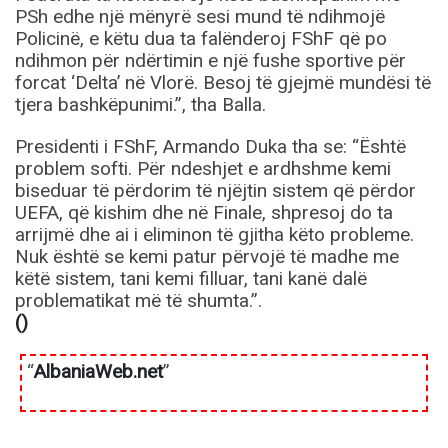
PSh edhe një mënyrë sesi mund të ndihmojë
Policinë, e këtu dua ta falënderoj FShF që po
ndihmon për ndërtimin e një fushe sportive për
forcat ‘Delta’ në Vlorë. Besoj të gjejmë mundësi të
tjera bashkëpunimi.”, tha Balla.
Presidenti i FShF, Armando Duka tha se: “Është
problem softi. Për ndeshjet e ardhshme kemi
biseduar të përdorim të njëjtin sistem që përdor
UEFA, që kishim dhe në Finale, shpresoj do ta
arrijmë dhe ai i eliminon të gjitha këto probleme.
Nuk është se kemi patur përvojë të madhe me
këtë sistem, tani kemi filluar, tani kanë dalë
problematikat më të shumta.”.
()
“
AlbaniaWeb.net
”