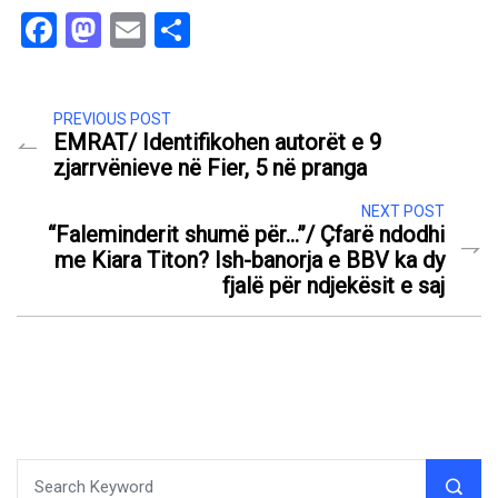
Facebook
Mastodon
Email
Share
PREVIOUS POST
EMRAT/ Identifikohen autorët e 9
zjarrvënieve në Fier, 5 në pranga
NEXT POST
“Faleminderit shumë për…”/ Çfarë ndodhi
me Kiara Titon? Ish-banorja e BBV ka dy
fjalë për ndjekësit e saj