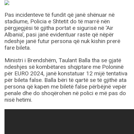
Pas incidenteve të fundit që janë shënuar në
stadiume, Policia e Shtetit do të marrë nën
përgjegjësi të gjitha portat e sigurisë në ‘Air
Albania’, pasi janë evidentuar raste që nëpër
ndeshje janë futur persona që nuk kishin prerë
fare bileta.
Ministri i Brendshëm, Taulant Balla tha se gjatë
ndeshjes së kombëtares shqiptare me Poloninë
për EURO 2024, janë konstatuar 12 mijë tentativa
për bileta false. Balla bëri të qartë se të gjithë ata
persona që kapen me biletë false përbëjnë vepër
penale dhe do shoqërohen në polici e më pas do
nisë hetimi.