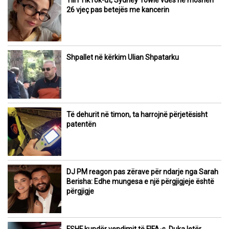
26 vjeç pas betejës me kancerin
Shpallet në kërkim Ulian Shpatarku
Të dehurit në timon, ta harrojnë përjetësisht
patentën
DJ PM reagon pas zërave për ndarje nga Sarah
Berisha: Edhe mungesa e një përgjigjeje është
përgjigje
FSHF kundër vendimit të FIFA-s, Duka letër