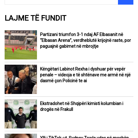
LAJME TË FUNDIT
Partizani triumfon 3-1 ndaj AF Elbasanit në
“Elbasan Arena”, verdheblutë krijojnë raste, por
paguajnë gabimet në mbrojtje
Këngëtari Labinot Rexha i dyshuar për vepër
penale – videoja e të shtënave me armë në një
dasmë çon Policinë te ai
Ekstradohet në Shqipëri kimisti kolumbian i
drogës në Frakull
Ylli i TikTok-ut, Sydney Towle vdes në moshën