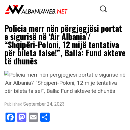
Policia merr nën përgjegjësi portat
e sigurisë në ‘Air Albania’/
“Shqipëri-Poloni, 12 mijë tentativa
për bileta false!”, Balla: Fund akteve
të dhunës
September 24, 2023
Published
Facebook
Mastodon
Email
Share