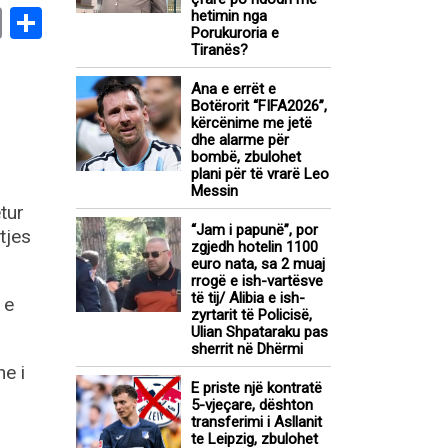
book
stodon
Email
Share
hetimin nga
Porukuroria e
Tiranës?
Ana e errët e
Botërorit “FIFA2026”,
kërcënime me jetë
dhe alarme për
bombë, zbulohet
plani për të vrarë Leo
Messin
tur
“Jam i papunë”, por
tjes
zgjedh hotelin 1100
euro nata, sa 2 muaj
rrogë e ish-vartësve
të tij/ Alibia e ish-
 e
zyrtarit të Policisë,
Ulian Shpataraku pas
sherrit në Dhërmi
he i
E priste një kontratë
5-vjeçare, dështon
transferimi i Asllanit
te Leipzig, zbulohet