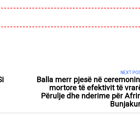
NEXT PO
Si
Balla merr pjesë në ceremoni
mortore të efektivit të vrar
Përulje dhe nderime për Afr
Bunjaku