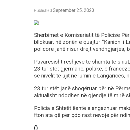
September 25, 2023
Published
Shërbimet e Komisariatit të Policisë Për
bllokuar, në zonën e quajtur “Kanioni i 
policore janë nisur drejt vendngjarjes,
Pavarësisht reshjeve të shumta të shiut
23 turistët gjermanë, polakë, e francezë
së nivelit të ujit në lumin e Langaricës, n
23 turistët janë shoqëruar për në Përm
aktualisht ndodhen në gjendje të mirë 
Policia e Shtetit është e angazhuar maks
fton ata që për çdo rast nevoje për ndi
()