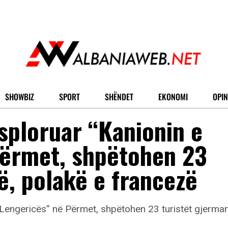
SHOWBIZ
SPORT
SHËNDET
EKONOMI
OPIN
ploruar “Kanionin e
Përmet, shpëtohen 23
ë, polakë e francezë