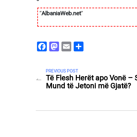
“
AlbaniaWeb.net
”
Facebook
Mastodon
Email
Share
PREVIOUS POST
Të Flesh Herët apo Vonë – 
Mund të Jetoni më Gjatë?