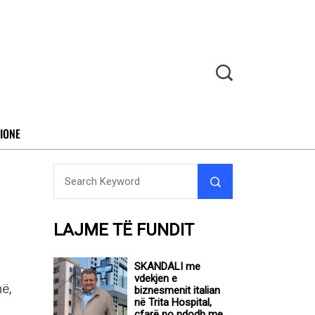
IONE
LAJME TË FUNDIT
SKANDALI me
vdekjen e
biznesmenit italian
në Trita Hospital,
çfarë po ndodh me