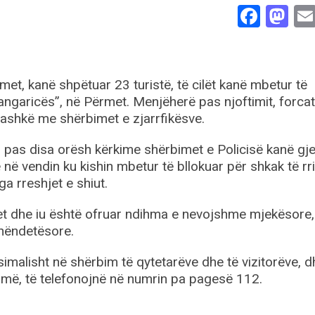
Face
Ma
met, kanë shpëtuar 23 turistë, të cilët kanë mbetur të
Langaricës”, në Përmet. Menjëherë pas njoftimit, forcat
 bashkë me shërbimet e zjarrfikësve.
, pas disa orësh kërkime shërbimet e Policisë kanë gje
 në vendin ku kishin mbetur të bllokuar për shkak të rri
ga rreshjet e shiut.
et dhe iu është ofruar ndihma e nevojshme mjekësore,
shëndetësore.
imalisht në shërbim të qytetarëve dhe të vizitorëve, d
hmë, të telefonojnë në numrin pa pagesë 112.