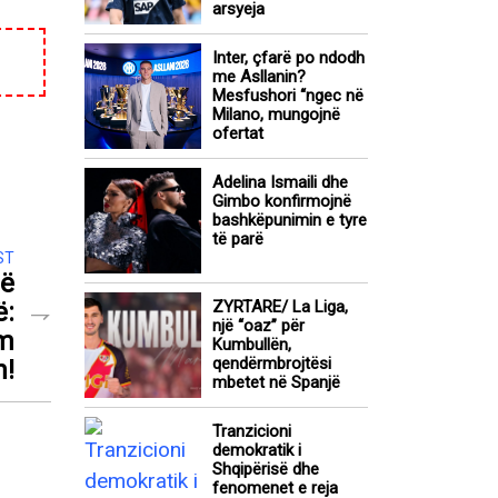
arsyeja
Inter, çfarë po ndodh
me Asllanin?
Mesfushori “ngec në
Milano, mungojnë
ofertat
Adelina Ismaili dhe
Gimbo konfirmojnë
bashkëpunimin e tyre
të parë
ST
në
ë:
ZYRTARE/ La Liga,
një “oaz” për
im
Kumbullën,
qendërmbrojtësi
n!
mbetet në Spanjë
Tranzicioni
demokratik i
Shqipërisë dhe
fenomenet e reja