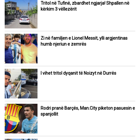
Tritol në Tufinë, zbardhet ngjarja! Shpallen në
kërkim 3 vëllezërit
Zi në familjen e Lionel Messit, ylli argjentinas
humb njeriun e zemrës
I vihet tritol dyqanit të Noizyt në Durrës
Rodri pranë Barçës, Man.City piketon pasuesin e
spanjollit