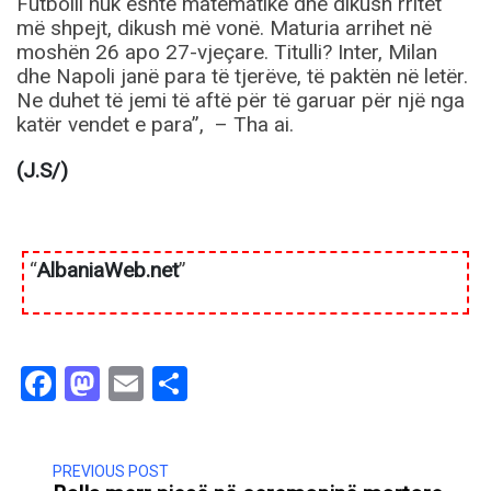
Futbolli nuk është matematikë dhe dikush rritet
më shpejt, dikush më vonë. Maturia arrihet në
moshën 26 apo 27-vjeçare. Titulli? Inter, Milan
dhe Napoli janë para të tjerëve, të paktën në letër.
Ne duhet të jemi të aftë për të garuar për një nga
katër vendet e para”, – Tha ai.
(J.S/)
“
AlbaniaWeb.net
”
Facebook
Mastodon
Email
Share
PREVIOUS POST