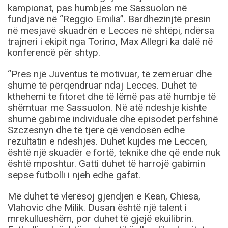
kampionat, pas humbjes me Sassuolon në
fundjavë në “Reggio Emilia”. Bardhezinjtë presin
në mesjavë skuadrën e Lecces në shtëpi, ndërsa
trajneri i ekipit nga Torino, Max Allegri ka dalë në
konferencë për shtyp.
“Pres një Juventus të motivuar, të zemëruar dhe
shumë të përqendruar ndaj Lecces. Duhet të
kthehemi te fitoret dhe të lëmë pas atë humbje të
shëmtuar me Sassuolon. Në atë ndeshje kishte
shumë gabime individuale dhe episodet përfshinë
Szczesnyn dhe të tjerë që vendosën edhe
rezultatin e ndeshjes. Duhet kujdes me Leccen,
është një skuadër e fortë, teknike dhe që ende nuk
është mposhtur. Gatti duhet të harrojë gabimin
sepse futbolli i njeh edhe gafat.
Më duhet të vlerësoj gjendjen e Kean, Chiesa,
Vlahovic dhe Milik. Dusan është një talent i
mrekullueshëm, por duhet të gjejë ekuilibrin.