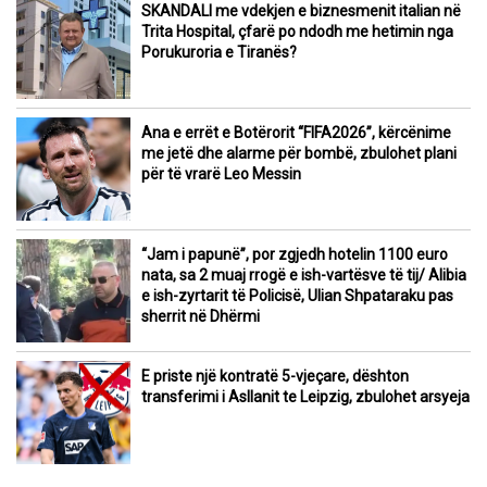
SKANDALI me vdekjen e biznesmenit italian në
Trita Hospital, çfarë po ndodh me hetimin nga
Porukuroria e Tiranës?
Ana e errët e Botërorit “FIFA2026”, kërcënime
me jetë dhe alarme për bombë, zbulohet plani
për të vrarë Leo Messin
“Jam i papunë”, por zgjedh hotelin 1100 euro
nata, sa 2 muaj rrogë e ish-vartësve të tij/ Alibia
e ish-zyrtarit të Policisë, Ulian Shpataraku pas
sherrit në Dhërmi
E priste një kontratë 5-vjeçare, dështon
transferimi i Asllanit te Leipzig, zbulohet arsyeja