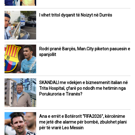
I vihet tritol dyqanit të Noizyt në Durrës
Rodri pranë Barçës, Man.City piketon pasuesin e
spanjollit
SKANDALI me vdekjen e biznesmenit italian në
Trita Hospital, çfarë po ndodh me hetimin nga
Porukuroria e Tiranës?
Ana e errët e Botërorit “FIFA2026”, kërcënime
me jetë dhe alarme për bombë, zbulohet plani
për të vrarë Leo Messin