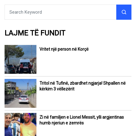
LAJME TË FUNDIT
Vritet një person në Korçë
Tritol në Tufinë, zbardhet ngjarja! Shpallen në
kërkim 3 vëllezërit
Zi në familjen e Lionel Messit, ylli argjentinas
humb njeriun e zemrës