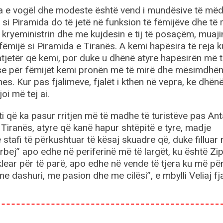
ia e vogël dhe modeste është vend i mundësive të mëd
i Piramida do të jetë në funksion të fëmijëve dhe të r
kryeministrin dhe me kujdesin e tij të posaçëm, muaji
 fëmijë si Piramida e Tiranës. A kemi hapësira të reja k
jetër që kemi, por duke u dhënë atyre hapësirën më 
 se për fëmijët kemi pronën më të mirë dhe mësimdhën
s. Kur pas fjalimeve, fjalët i kthen në vepra, ke dhën
oi më tej ai.
ti që ka pasur rritjen më të madhe të turistëve pas Anta
 Tiranës, atyre që kanë hapur shtëpitë e tyre, madje
 stafi të përkushtuar të kësaj skuadre që, duke filluar
erbej” apo edhe në periferinë më të largët, ku është Zip
klear për të parë, apo edhe në vende të tjera ku më pë
e dashuri, me pasion dhe me cilësi”, e mbylli Veliaj fj