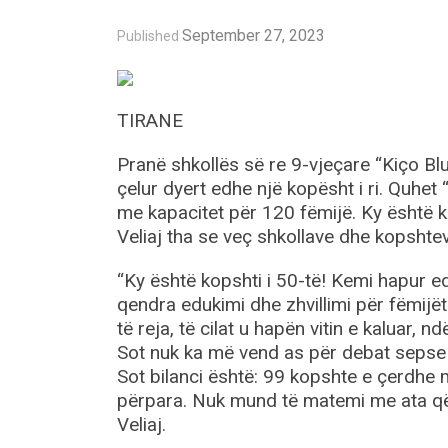
September 27, 2023
Published
TIRANE
Pranë shkollës së re 9-vjeçare “Kiço Blu
çelur dyert edhe një kopësht i ri. Quhe
me kapacitet për 120 fëmijë. Ky është k
Veliaj tha se veç shkollave dhe kopshtev
“Ky është kopshti i 50-të! Kemi hapur ed
qendra edukimi dhe zhvillimi për fëmijët
të reja, të cilat u hapën vitin e kaluar, n
Sot nuk ka më vend as për debat sepse n
Sot bilanci është: 99 kopshte e çerdhe 
përpara. Nuk mund të matemi me ata që 
Veliaj.