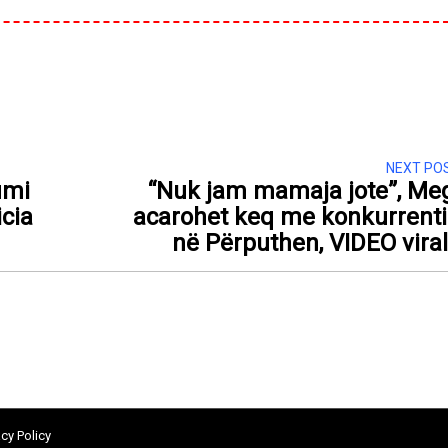
NEXT PO
umi
“Nuk jam mamaja jote”, Me
icia
acarohet keq me konkurrent
në Përputhen, VIDEO vira
acy Policy