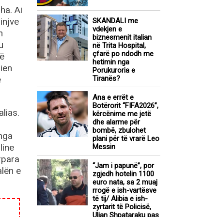
ha. Ai
injve
SKANDALI me
vdekjen e
n
biznesmenit italian
u
në Trita Hospital,
çfarë po ndodh me
të
hetimin nga
ien
Porukuroria e
ë
Tiranës?
Ana e errët e
Botërorit “FIFA2026”,
lias.
kërcënime me jetë
dhe alarme për
bombë, zbulohet
 nga
plani për të vrarë Leo
line
Messin
rpara
“Jam i papunë”, por
alën e
zgjedh hotelin 1100
euro nata, sa 2 muaj
rrogë e ish-vartësve
të tij/ Alibia e ish-
zyrtarit të Policisë,
Ulian Shpataraku pas