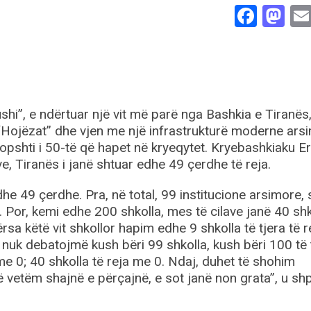
Face
Ma
shi”, e ndërtuar një vit më parë nga Bashkia e Tiranës
t “Hojëzat” dhe vjen me një infrastrukturë moderne ars
opshti i 50-të që hapet në kryeqytet. Kryebashkiaku Er
e, Tiranës i janë shtuar edhe 49 çerdhe të reja.
he 49 çerdhe. Pra, në total, 99 institucione arsimore, 
. Por, kemi edhe 200 shkolla, mes të cilave janë 40 shk
dërsa këtë vit shkollor hapim edhe 9 shkolla të tjera të r
uk debatojmë kush bëri 99 shkolla, kush bëri 100 të ti
me 0; 40 shkolla të reja me 0. Ndaj, duhet të shohim
vetëm shajnë e përçajnë, e sot janë non grata”, u sh