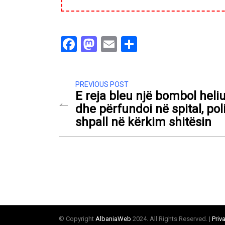
Facebook
Mastodon
Email
Share
PREVIOUS POST
E reja bleu një bombol heli
dhe përfundoi në spital, pol
shpall në kërkim shitësin
© Copyright
AlbaniaWeb
2024. All Rights Reserved. |
Priv