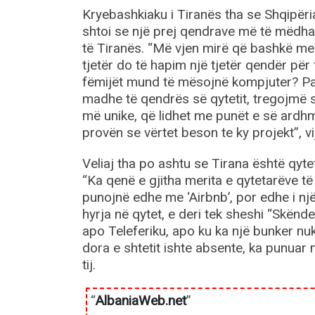
Kryebashkiaku i Tiranës tha se Shqipër
shtoi se një prej qendrave më të mëdha s
të Tiranës. “Më vjen mirë që bashkë me 
tjetër do të hapim një tjetër qendër për
fëmijët mund të mësojnë kompjuter? Pat
madhe të qendrës së qytetit, tregojmë
më unike, që lidhet me punët e së ardhme
provën se vërtet beson te ky projekt”, vij
Veliaj tha po ashtu se Tirana është qyte
“Ka qenë e gjitha merita e qytetarëve të
punojnë edhe me ‘Airbnb’, por edhe i një
hyrja në qytet, e deri tek sheshi “Skënd
apo Teleferiku, apo ku ka një bunker nu
dora e shtetit ishte absente, ka punuar m
tij.
“
AlbaniaWeb.net
”