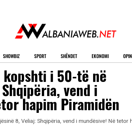
SHOWBIZ
SPORT
SHËNDET
EKONOMI
OPIN
 kopshti i 50-të në
 Shqipëria, vend i
etor hapim Piramidën