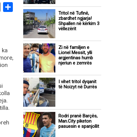
book
stodon
Email
Share
Tritol në Tufinë,
zbardhet ngjarja!
Shpallen në kërkim 3
vëllezërit
Zi në familjen e
, ka
Lionel Messit, ylli
imore,
argjentinas humb
njeriun e zemrës
ion
I vihet tritol dyqanit
si
të Noizyt në Durrës
olla
eja.
lla.
Rodri pranë Barçës,
Man.City piketon
preh
pasuesin e spanjollit