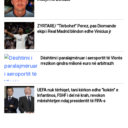
ZYRTARE/ “Tërbohet” Perez, pas Diomande
ekipi i Real Madrid blindon edhe Vinicius jr
Dështimi i paralajmëruar i aeroportit të Vlorës
rrezikon qindra milionë euro në arbitrazh
UEFA nuk tërhiqet, tani kërkon edhe “kokën” e
Infantinos, FSHF i del në krah, revokon
mbështetjen ndaj presidentit të FIFA-s