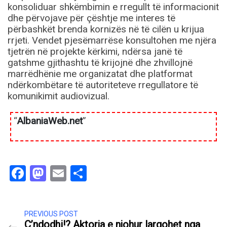
konsoliduar shkëmbimin e rregullt të informacionit
dhe përvojave për çështje me interes të
përbashkët brenda kornizës në të cilën u krijua
rrjeti. Vendet pjesëmarrëse konsultohen me njëra
tjetrën në projekte kërkimi, ndërsa janë të
gatshme gjithashtu të krijojnë dhe zhvillojnë
marrëdhënie me organizatat dhe platformat
ndërkombëtare të autoriteteve rregullatore të
komunikimit audiovizual.
“
AlbaniaWeb.net
”
Facebook
Mastodon
Email
Share
PREVIOUS POST
Ç’ndodhi!? Aktorja e njohur largohet nga