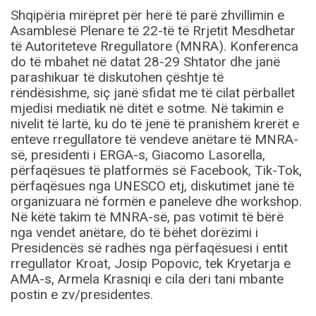
Shqipëria mirëpret për herë të parë zhvillimin e
Asamblesë Plenare të 22-të të Rrjetit Mesdhetar
të Autoriteteve Rregullatore (MNRA). Konferenca
do të mbahet në datat 28-29 Shtator dhe janë
parashikuar të diskutohen çështje të
rëndësishme, siç janë sfidat me të cilat përballet
mjedisi mediatik në ditët e sotme. Në takimin e
nivelit të lartë, ku do të jenë të pranishëm krerët e
enteve rregullatore të vendeve anëtare të MNRA-
së, presidenti i ERGA-s, Giacomo Lasorella,
përfaqësues të platformës së Facebook, Tik-Tok,
përfaqësues nga UNESCO etj, diskutimet janë të
organizuara në formën e paneleve dhe workshop.
Në këtë takim të MNRA-së, pas votimit të bërë
nga vendet anëtare, do të bëhet dorëzimi i
Presidencës së radhës nga përfaqësuesi i entit
rregullator Kroat, Josip Popovic, tek Kryetarja e
AMA-s, Armela Krasniqi e cila deri tani mbante
postin e zv/presidentes.