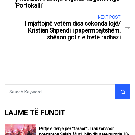
‘Portokalli’
NEXT POST
I mjaftojnë vetëm disa sekonda lojë/
Kristian Shpendi i papërmbajtshëm,
shënon golin e tretë radhazi
LAJME TË FUNDIT
Pritje e denjë për “faraon”, Trabzonspor
prezanton Salah, Muçi i bën dhuratë numrin 10-