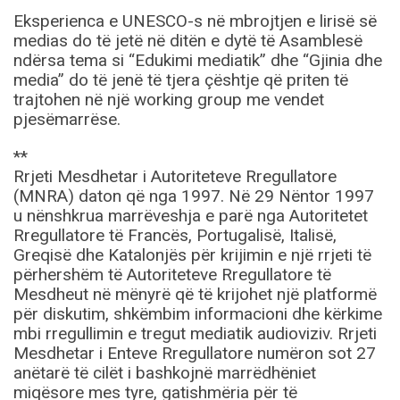
Eksperienca e UNESCO-s në mbrojtjen e lirisë së
medias do të jetë në ditën e dytë të Asamblesë
ndërsa tema si “Edukimi mediatik” dhe “Gjinia dhe
media” do të jenë të tjera çështje që priten të
trajtohen në një working group me vendet
pjesëmarrëse.
**
Rrjeti Mesdhetar i Autoriteteve Rregullatore
(MNRA) daton që nga 1997. Në 29 Nëntor 1997
u nënshkrua marrëveshja e parë nga Autoritetet
Rregullatore të Francës, Portugalisë, Italisë,
Greqisë dhe Katalonjës për krijimin e një rrjeti të
përhershëm të Autoriteteve Rregullatore të
Mesdheut në mënyrë që të krijohet një platformë
për diskutim, shkëmbim informacioni dhe kërkime
mbi rregullimin e tregut mediatik audioviziv. Rrjeti
Mesdhetar i Enteve Rregullatore numëron sot 27
anëtarë të cilët i bashkojnë marrëdhëniet
miqësore mes tyre, gatishmëria për të