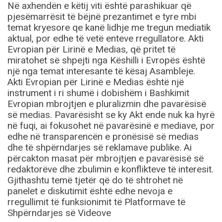
Në axhendën e këtij viti është parashikuar që
pjesëmarrësit të bëjnë prezantimet e tyre mbi
temat kryesore qe kanë lidhje me tregun mediatik
aktual, por edhe të vetë enteve rregullatore. Akti
Evropian për Lirinë e Medias, që pritet të
miratohet së shpejti nga Këshilli i Evropës është
një nga temat interesante të kësaj Asambleje.
Akti Evropian për Lirinë e Medias është një
instrument i ri shumë i dobishëm i Bashkimit
Evropian mbrojtjen e pluralizmin dhe pavarësisë
së medias. Pavarësisht se ky Akt ende nuk ka hyrë
në fuqi, ai fokusohet në pavarësinë e mediave, por
edhe në transparencën e pronësisë së medias
dhe të shpërndarjes së reklamave publike. Ai
përcakton masat për mbrojtjen e pavarësisë së
redaktorëve dhe zbulimin e konflikteve të interesit.
Gjithashtu temë tjetër që do të shtrohet në
panelet e diskutimit është edhe nevoja e
rregullimit të funksionimit të Platformave të
Shpërndarjes së Videove