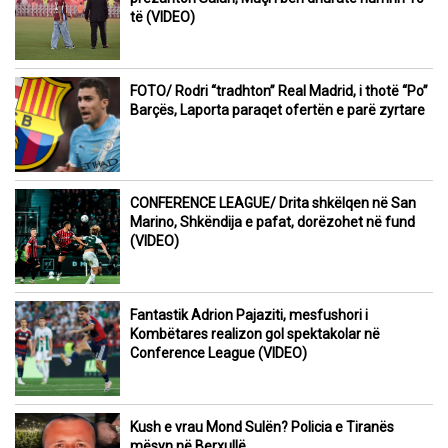
të (VIDEO)
FOTO/ Rodri “tradhton” Real Madrid, i thotë “Po”
Barçës, Laporta paraqet ofertën e parë zyrtare
CONFERENCE LEAGUE/ Drita shkëlqen në San
Marino, Shkëndija e pafat, dorëzohet në fund
(VIDEO)
Fantastik Adrion Pajaziti, mesfushori i
Kombëtares realizon gol spektakolar në
Conference League (VIDEO)
Kush e vrau Mond Sulën? Policia e Tiranës
mësyn në Berxullë