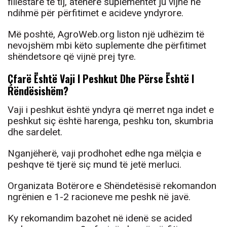
fillestare të tij, atëherë suplementet ju vijnë në
ndihmë për përfitimet e acideve yndyrore.
Më poshtë, AgroWeb.org liston një udhëzim të
nevojshëm mbi këto suplemente dhe përfitimet
shëndetsore që vijnë prej tyre.
Çfarë Është Vaji I Peshkut Dhe Përse Është I
Rëndësishëm?
Vaji i peshkut është yndyra që merret nga indet e
peshkut siç është harenga, peshku ton, skumbria
dhe sardelet.
Nganjëherë, vaji prodhohet edhe nga mëlçia e
peshqve të tjerë siç mund të jetë merluci.
Organizata Botërore e Shëndetësisë rekomandon
ngrënien e 1-2 racioneve me peshk në javë.
Ky rekomandim bazohet në idenë se acided