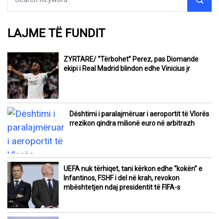
LAJME TË FUNDIT
ZYRTARE/ “Tërbohet” Perez, pas Diomande
ekipi i Real Madrid blindon edhe Vinicius jr
Dështimi i paralajmëruar i aeroportit të Vlorës
rrezikon qindra milionë euro në arbitrazh
UEFA nuk tërhiqet, tani kërkon edhe “kokën” e
Infantinos, FSHF i del në krah, revokon
mbështetjen ndaj presidentit të FIFA-s