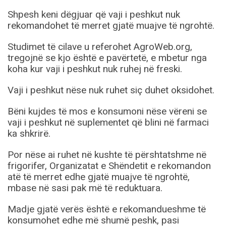
Shpesh keni dëgjuar që vaji i peshkut nuk
rekomandohet të merret gjatë muajve të ngrohtë.
Studimet të cilave u referohet AgroWeb.org,
tregojnë se kjo është e pavërtetë, e mbetur nga
koha kur vaji i peshkut nuk ruhej në freski.
Vaji i peshkut nëse nuk ruhet siç duhet oksidohet.
Bëni kujdes të mos e konsumoni nëse vëreni se
vaji i peshkut në suplementet që blini në farmaci
ka shkrirë.
Por nëse ai ruhet në kushte të përshtatshme në
frigorifer, Organizatat e Shëndetit e rekomandon
atë të merret edhe gjatë muajve të ngrohtë,
mbase në sasi pak më të reduktuara.
Madje gjatë verës është e rekomandueshme të
konsumohet edhe më shumë peshk, pasi