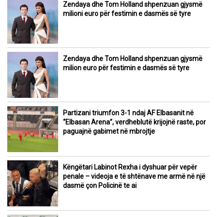
Zendaya dhe Tom Holland shpenzuan gjysmë
milioni euro për festimin e dasmës së tyre
Zendaya dhe Tom Holland shpenzuan gjysmë
milion euro për festimin e dasmës së tyre
Partizani triumfon 3-1 ndaj AF Elbasanit në
“Elbasan Arena”, verdheblutë krijojnë raste, por
paguajnë gabimet në mbrojtje
Këngëtari Labinot Rexha i dyshuar për vepër
penale – videoja e të shtënave me armë në një
dasmë çon Policinë te ai