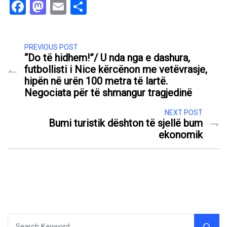
Facebook
Mastodon
Email
Share
PREVIOUS POST
“Do të hidhem!”/ U nda nga e dashura,
futbollisti i Nice kërcënon me vetëvrasje,
hipën në urën 100 metra të lartë.
Negociata për të shmangur tragjedinë
NEXT POST
Bumi turistik dështon të sjellë bum
ekonomik