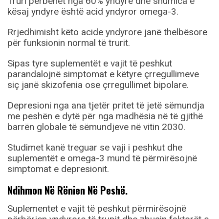
Truri përbëhet nga 60% yndyrë dhe shumica e
kësaj yndyre është acid yndyror omega-3.
Rrjedhimisht këto acide yndyrore janë thelbësore
për funksionin normal të trurit.
Sipas tyre suplementët e vajit të peshkut
parandalojnë simptomat e këtyre çrregullimeve
siç janë skizofenia ose çrregullimet bipolare.
Depresioni nga ana tjetër pritet të jetë sëmundja
me peshën e dytë për nga madhësia në të gjithë
barrën globale të sëmundjeve në vitin 2030.
Studimet kanë treguar se vaji i peshkut dhe
suplementët e omega-3 mund të përmirësojnë
simptomat e depresionit.
Ndihmon Në Rënien Në Peshë.
Suplementet e vajit të peshkut përmirësojnë