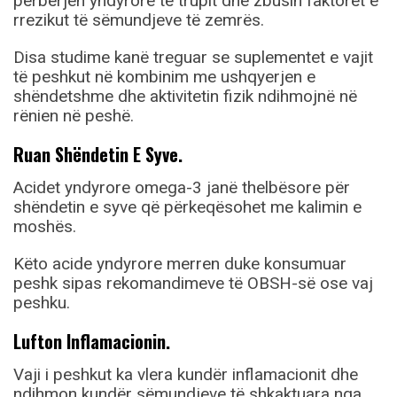
përbërjen yndyrore të trupit dhe zbusin faktorët e
rrezikut të sëmundjeve të zemrës.
Disa studime kanë treguar se suplementet e vajit
të peshkut në kombinim me ushqyerjen e
shëndetshme dhe aktivitetin fizik ndihmojnë në
rënien në peshë.
Ruan Shëndetin E Syve.
Acidet yndyrore omega-3 janë thelbësore për
shëndetin e syve që përkeqësohet me kalimin e
moshës.
Këto acide yndyrore merren duke konsumuar
peshk sipas rekomandimeve të OBSH-së ose vaj
peshku.
Lufton Inflamacionin.
Vaji i peshkut ka vlera kundër inflamacionit dhe
ndihmon kundër sëmundjeve të shkaktuara nga