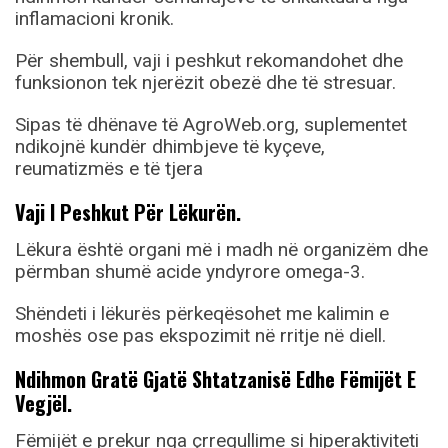
inflamacioni kronik.
Për shembull, vaji i peshkut rekomandohet dhe
funksionon tek njerëzit obezë dhe të stresuar.
Sipas të dhënave të AgroWeb.org, suplementet
ndikojnë kundër dhimbjeve të kyçeve,
reumatizmës e të tjera
Vaji I Peshkut Për Lëkurën.
Lëkura është organi më i madh në organizëm dhe
përmban shumë acide yndyrore omega-3.
Shëndeti i lëkurës përkeqësohet me kalimin e
moshës ose pas ekspozimit në rritje në diell.
Ndihmon Gratë Gjatë Shtatzanisë Edhe Fëmijët E
Vegjël.
Fëmijët e prekur nga çrregullime si hiperaktiviteti