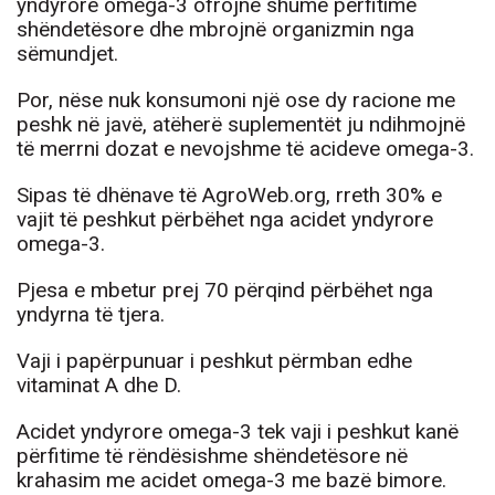
yndyrore omega-3 ofrojnë shumë përfitime
shëndetësore dhe mbrojnë organizmin nga
sëmundjet.
Por, nëse nuk konsumoni një ose dy racione me
peshk në javë, atëherë suplementët ju ndihmojnë
të merrni dozat e nevojshme të acideve omega-3.
Sipas të dhënave të AgroWeb.org, rreth 30% e
vajit të peshkut përbëhet nga acidet yndyrore
omega-3.
Pjesa e mbetur prej 70 përqind përbëhet nga
yndyrna të tjera.
Vaji i papërpunuar i peshkut përmban edhe
vitaminat A dhe D.
Acidet yndyrore omega-3 tek vaji i peshkut kanë
përfitime të rëndësishme shëndetësore në
krahasim me acidet omega-3 me bazë bimore.