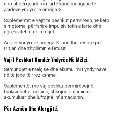
apo shpërqendrimi i lartë kanë mungesë të
acideve yndyrore omega-3.
Suplementët e vajit të peshkut përmirësojnë këto
simptoma, përfshirë impulsivitetin e lartë dhe
agresivitetin tek fëmijët.
Acidet yndyrore omega-3 janë thelbësore për
rritjen dhe zhvillimin e fetusit.
Vaji I Peshkut Kundër Yndyrës Në Mëlçi.
Sëmundjet e mëlçisë dhe akumulimi i yndyrnave
në të janë të rrezikshme.
Suplementët me vaj peshku përmirësojnë
funksionet e mëlçisë, shkrijnë dhjamin e
akumuluar dhe luftojnë inflamacionin.
Për Azmën Dhe Alergjitë.