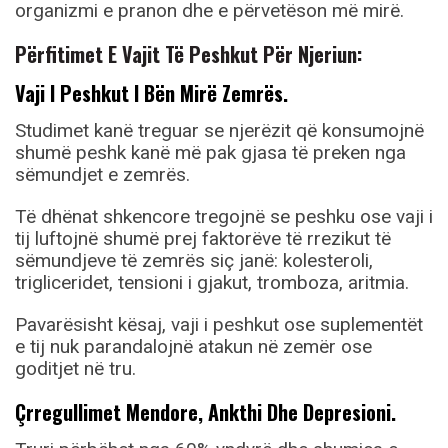
organizmi e pranon dhe e përvetëson më mirë.
Përfitimet E Vajit Të Peshkut Për Njeriun:
Vaji I Peshkut I Bën Mirë Zemrës.
Studimet kanë treguar se njerëzit që konsumojnë
shumë peshk kanë më pak gjasa të preken nga
sëmundjet e zemrës.
Të dhënat shkencore tregojnë se peshku ose vaji i
tij luftojnë shumë prej faktorëve të rrezikut të
sëmundjeve të zemrës siç janë: kolesteroli,
trigliceridet, tensioni i gjakut, tromboza, aritmia.
Pavarësisht kësaj, vaji i peshkut ose suplementët
e tij nuk parandalojnë atakun në zemër ose
goditjet në tru.
Çrregullimet Mendore, Ankthi Dhe Depresioni.