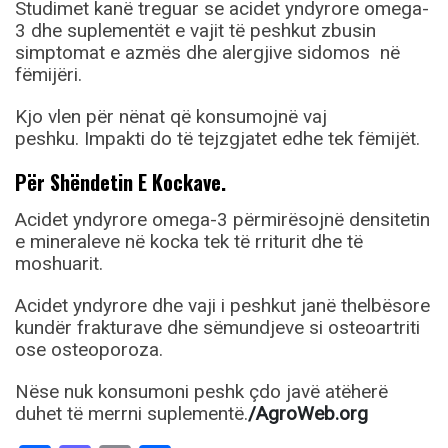
Studimet kanë treguar se acidet yndyrore omega-
3 dhe suplementët e vajit të peshkut zbusin
simptomat e azmës dhe alergjive sidomos në
fëmijëri.
Kjo vlen për nënat që konsumojnë vaj
peshku. Impakti do të tejzgjatet edhe tek fëmijët.
Për Shëndetin E Kockave.
Acidet yndyrore omega-3 përmirësojnë densitetin
e mineraleve në kocka tek të rriturit dhe të
moshuarit.
Acidet yndyrore dhe vaji i peshkut janë thelbësore
kundër frakturave dhe sëmundjeve si osteoartriti
ose osteoporoza.
Nëse nuk konsumoni peshk çdo javë atëherë
duhet të merrni suplementë.
/AgroWeb.org