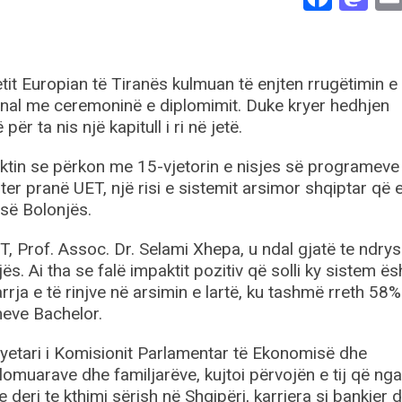
tit Europian të Tiranës kulmuan të enjten rrugëtimin e 
nal me ceremoninë e diplomimit. Duke kryer hedhjen
ër ta nis një kapitull i ri në jetë.
 faktin se përkon me 15-vjetorin e nisjes së programeve
ter pranë UET, një risi e sistemit arsimor shqiptar që 
 së Bolonjës.
T, Prof. Assoc. Dr. Selami Xhepa, u ndal gjatë te ndry
ës. Ai tha se falë impaktit pozitiv që solli ky sistem ës
a e të rinjve në arsimin e lartë, ku tashmë rreth 58%
meve Bachelor.
 Kryetari i Komisionit Parlamentar të Ekonomisë dhe
lomuarave dhe familjarëve, kujtoi përvojën e tij që nga
 deri te kthimi sërish në Shqipëri, karriera si bankier 