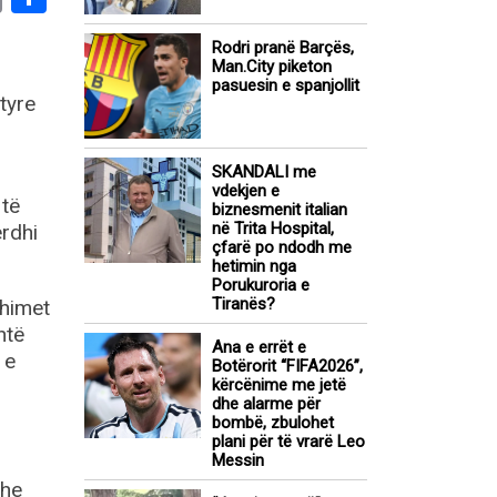
Rodri pranë Barçës,
Man.City piketon
pasuesin e spanjollit
tyre
SKANDALI me
vdekjen e
 të
biznesmenit italian
në Trita Hospital,
erdhi
çfarë po ndodh me
hetimin nga
Porukuroria e
Tiranës?
shimet
htë
Ana e errët e
 e
Botërorit “FIFA2026”,
kërcënime me jetë
dhe alarme për
bombë, zbulohet
plani për të vrarë Leo
Messin
dhe