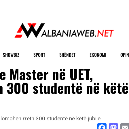
SHOWBIZ
SPORT
SHËNDET
EKONOMI
OPIN
ve Master në UET,
h 300 studentë në këtë
Face
Ma