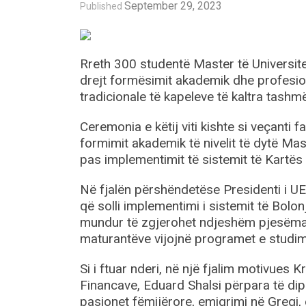
September 29, 2023
Published
Rreth 300 studentë Master të Universite
drejt formësimit akademik dhe profesio
tradicionale të kapeleve të kaltra tashmë p
Ceremonia e këtij viti kishte si veçanti
formimit akademik të nivelit të dytë Mas
pas implementimit të sistemit të Kartës
Në fjalën përshëndetëse Presidenti i UE
që solli implementimi i sistemit të Bolonj
mundur të zgjerohet ndjeshëm pjesëmarrj
maturantëve vijojnë programet e studi
Si i ftuar nderi, në një fjalim motivues
Financave, Eduard Shalsi përpara të dip
pasionet fëmijërore, emigrimi në Greqi, e