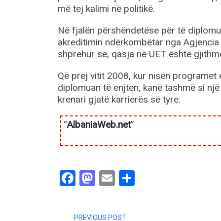
më tej kalimi në politikë.
Në fjalën përshëndetëse për të diplomuar
akreditimin ndërkombëtar nga Agjencia 
shprehur se, qasja në UET është gjithmo
Që prej vitit 2008, kur nisën programet
diplomuan të enjten, kanë tashmë si një 
krenari gjatë karrierës së tyre.
“
AlbaniaWeb.net
”
Facebook
Mastodon
Email
Share
PREVIOUS POST