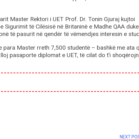
it Master Rektori i UET Prof. Dr. Tonin Gjuraj kujtoi
e Sigurimit të Cilësisë në Britaninë e Madhe QAA duke
në të pasurit në qendër të vëmendjes interesin e stud
 e para Master rreth 7,500 studentë – bashkë me ata 
lloj pasaporte diplomat e UET, të cilat do t’i shoqëroj
NEXT PO