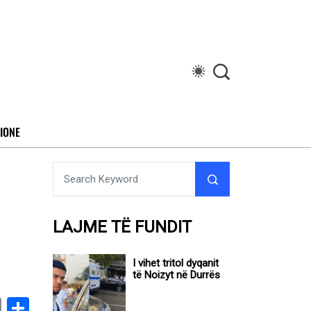
IONE
LAJME TË FUNDIT
I vihet tritol dyqanit
të Noizyt në Durrës
book
stodon
Email
Share