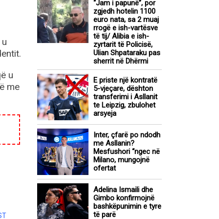
“Jam i papunë”, por
zgjedh hotelin 1100
euro nata, sa 2 muaj
rrogë e ish-vartësve
të tij/ Alibia e ish-
 u
zyrtarit të Policisë,
entit.
Ulian Shpataraku pas
sherrit në Dhërmi
që u
E priste një kontratë
në me
5-vjeçare, dështon
transferimi i Asllanit
te Leipzig, zbulohet
arsyeja
Inter, çfarë po ndodh
me Asllanin?
Mesfushori “ngec në
Milano, mungojnë
ofertat
Adelina Ismaili dhe
Gimbo konfirmojnë
bashkëpunimin e tyre
të parë
ST