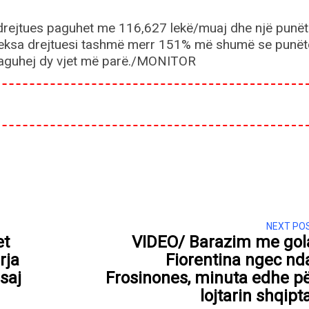
ë drejtues paguhet me 116,627 lekë/muaj dhe një punët
eksa drejtuesi tashmë merr 151% më shumë se punëto
aguhej dy vjet më parë./MONITOR
NEXT PO
et
VIDEO/ Barazim me gol
rja
Fiorentina ngec nd
 saj
Frosinones, minuta edhe p
lojtarin shqipt