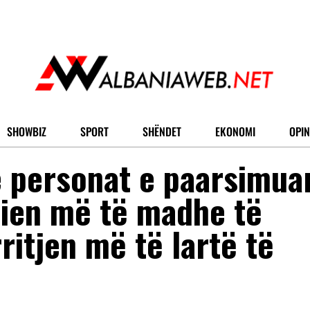
SHOWBIZ
SPORT
SHËNDET
EKONOMI
OPIN
 personat e paarsimua
nien më të madhe të
ritjen më të lartë të