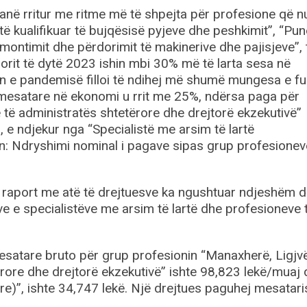
anë rritur me ritme më të shpejta për profesione që n
 të kualifikuar të bujqësisë pyjeve dhe peshkimit”, “Pu
montimit dhe përdorimit të makinerive dhe pajisjeve”, 
jorit të dytë 2023 ishin mbi 30% më të larta sesa në
n e pandemisë filloi të ndihej më shumë mungesa e fu
 mesatare në ekonomi u rrit me 25%, ndërsa paga për
 të administratës shtetërore dhe drejtorë ekzekutivë”
 e ndjekur nga “Specialistë me arsim të lartë
un: Ndryshimi nominal i pagave sipas grup profesioneve
në raport me atë të drejtuesve ka ngushtuar ndjeshëm 
e e specialistëve me arsim të lartë dhe profesioneve 
esatare bruto për grup profesionin “Manaxherë, Ligjv
ërore dhe drejtorë ekzekutivë” ishte 98,823 lekë/muaj
e)”, ishte 34,747 lekë. Një drejtues paguhej mesatari