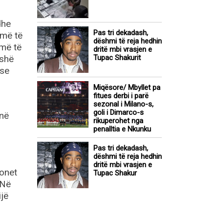
dhe
Pas tri dekadash,
 më të
dëshmi të reja hedhin
 më të
dritë mbi vrasjen e
oshë
Tupac Shakurit
 se
Miqësore/ Mbyllet pa
fitues derbi i parë
sezonal i Milano-s,
goli i Dimarco-s
 në
rikuperohet nga
penalltia e Nkunku
Pas tri dekadash,
dëshmi të reja hedhin
dritë mbi vrasjen e
ionet
Tupac Shakur
 Në
ijë