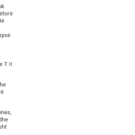
uk
nëtorë
të
qisë
 T II
dhe
të
ënës,
 dhe
sht