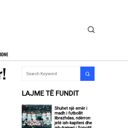
IONE
r!
LAJME TË FUNDIT
Shuhet një emër i
madh i futbollit
librazhdas, ndërron
jetë ish-kapiteni dhe
ish-trajneri i Sopotit,