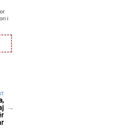
or
ri i
ST
a,
aj
ër
ar