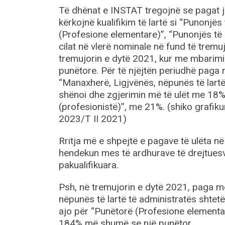
Të dhënat e INSTAT tregojnë se pagat j
kërkojnë kualifikim të lartë si “Punonjës
(Profesione elementare)”, “Punonjës të 
cilat në vlerë nominale në fund të tremu
tremujorin e dytë 2021, kur me mbarimi
punëtore. Për të njëjtën periudhë paga
“Manaxherë, Ligjvënës, nëpunës të lartë
shënoi dhe zgjerimin më të ulët me 18%,
(profesionistë)”, me 21%. (shiko grafik
2023/T II 2021)
Rritja më e shpejtë e pagave të ulëta 
hendekun mes të ardhurave të drejtuesv
pakualifikuara.
Psh, në tremujorin e dytë 2021, paga m
nëpunës të lartë të administratës shtet
ajo për “Punëtorë (Profesione elementar
184% më shumë se një punëtor.