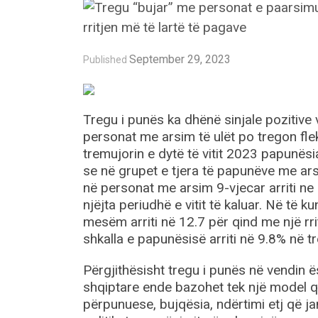
September 29, 2023
Published
Tregu i punës ka dhënë sinjale pozitive v
personat me arsim të ulët po tregon flek
tremujorin e dytë të vitit 2023 papunës
se në grupet e tjera të papunëve me ars
në personat me arsim 9-vjecar arriti ne
njëjta periudhë e vitit të kaluar. Në të
mesëm arriti në 12.7 për qind me një rri
shkalla e papunësisë arriti në 9.8% në tr
Përgjithësisht tregu i punës në vendin
shqiptare ende bazohet tek një model q
përpunuese, bujqësia, ndërtimi etj që j