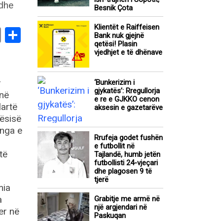
Besnik Çota
Klientët e Raiffeisen
book
stodon
Email
Share
Bank nuk gjejnë
qetësi! Plasin
vjedhjet e të dhënave
r
‘Bunkerizim i
gjykatës’: Rregullorja
 në
e re e GJKKO cenon
lartë
aksesin e gazetarëve
nësisë
 nga e
Rrufeja godet fushën
e futbollit në
të
Tajlandë, humb jetën
futbollisti 24-vjeçari
dhe plagosen 9 të
tjerë
mia
a
Grabitje me armë në
një argjendari në
er në
Paskuqan