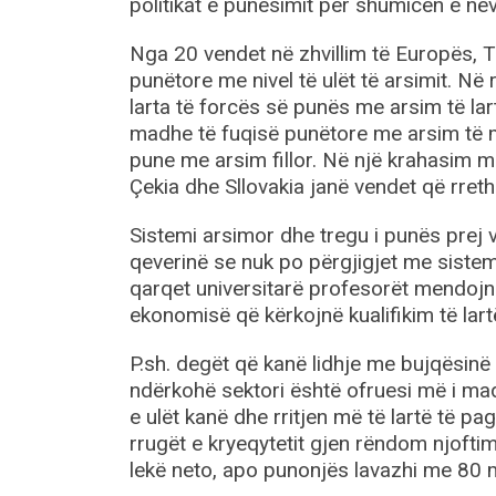
politikat e punësimit për shumicën e ne
Nga 20 vendet në zhvillim të Europës, T
punëtore me nivel të ulët të arsimit. Në 
larta të forcës së punës me arsim të lar
madhe të fuqisë punëtore me arsim të 
pune me arsim fillor. Në një krahasim m
Çekia dhe Sllovakia janë vendet që rre
Sistemi arsimor dhe tregu i punës prej v
qeverinë se nuk po përgjigjet me sistem
qarqet universitarë profesorët mendojnë
ekonomisë që kërkojnë kualifikim të lart
P.sh. degët që kanë lidhje me bujqësinë
ndërkohë sektori është ofruesi më i mad
e ulët kanë dhe rritjen më të lartë të p
rrugët e kryeqytetit gjen rëndom njofti
lekë neto, apo punonjës lavazhi me 80 