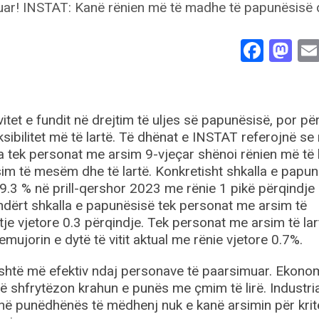
Face
Ma
itet e fundit në drejtim të uljes së papunësisë, por pë
sibilitet më të lartë. Të dhënat e INSTAT referojnë se
ia tek personat me arsim 9-vjeçar shënoi rënien më të 
im të mesëm dhe të lartë. Konkretisht shkalla e papu
 9.3 % në prill-qershor 2023 me rënie 1 pikë përqindje
 kundërt shkalla e papunësisë tek personat me arsim të
tje vjetore 0.3 përqindje. Tek personat me arsim të lar
emujorin e dytë të vitit aktual me rënie vjetore 0.7%.
 është më efektiv ndaj personave të paarsimuar. Ekono
ë shfrytëzon krahun e punës me çmim të lirë. Industri
anë punëdhënës të mëdhenj nuk e kanë arsimin për krit