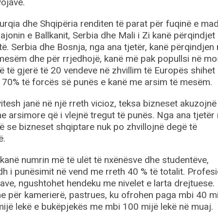
vojave.
urqia dhe Shqipëria renditen të parat për fuqinë e ma
rajonin e Ballkanit, Serbia dhe Mali i Zi kanë përqindjet
të. Serbia dhe Bosnja, nga ana tjetër, kanë përqindjen
mesëm dhe për rrjedhojë, kanë më pak popullsi në m
ë të gjerë të 20 vendeve në zhvillim të Europës shihet
th 70% të forcës së punës e kanë me arsim të mesëm.
itesh janë në një rreth vicioz, teksa bizneset akuzojnë
e arsimore që i vlejnë tregut të punës. Nga ana tjetër
 se bizneset shqiptare nuk po zhvillojnë degë të
ë.
 kanë numrin më të ulët të nxënësve dhe studentëve,
h i punësimit në vend me rreth 40 % të totalit. Profes
agave, ngushtohet hendeku me nivelet e larta drejtuese.
me për kamerierë, pastrues, ku ofrohen paga mbi 40 m
mijë lekë e bukëpjekës me mbi 100 mijë lekë në muaj.