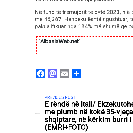
Në fund të tremujorit të dytë 2023, nj
me 46,387. Hendeku është ngushtuar, t
pakualifikuar nga 184% më shumë që p
“
AlbaniaWeb.net
”
Facebook
Mastodon
Email
Share
PREVIOUS POST
E rëndë në Itali/ Ekzekutoh
me plumb në kokë 35-vjeça
shqiptare, në kërkim burri i
(EMRI+FOTO)