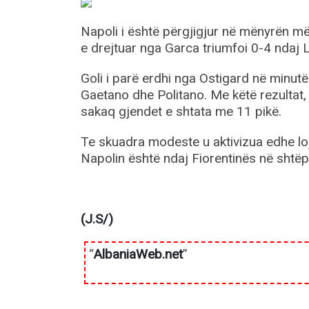
Napoli i është përgjigjur në mënyrën më
e drejtuar nga Garca triumfoi 0-4 ndaj L
Goli i parë erdhi nga Ostigard në minut
Gaetano dhe Politano. Me këtë rezultat, 
sakaq gjendet e shtata me 11 pikë.
Te skuadra modeste u aktivizua edhe lo
Napolin është ndaj Fiorentinës në shtëp
(J.S/)
“
AlbaniaWeb.net
”