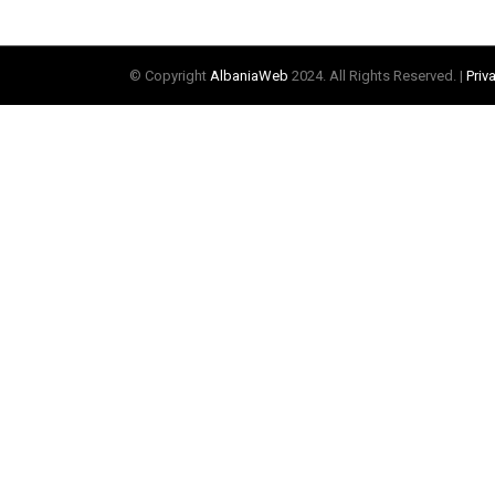
© Copyright
AlbaniaWeb
2024. All Rights Reserved. |
Priv