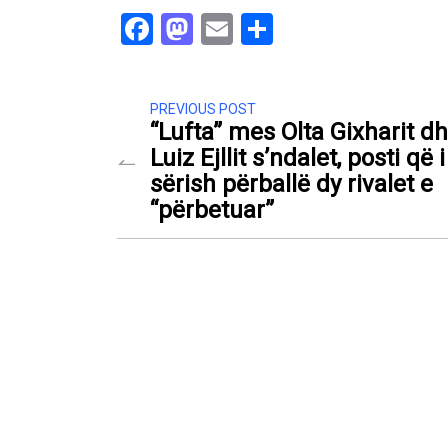
Facebook
Mastodon
Email
Share
PREVIOUS POST
“Lufta” mes Olta Gixharit d
Luiz Ejllit s’ndalet, posti që i
sërish përballë dy rivalet e
“përbetuar”