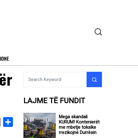
IONE
tër
LAJME TË FUNDIT
Mega skandali
book
stodon
Email
Share
KURUM! Kontenierët
me mbetje toksike
rrezikojnë Durrësin