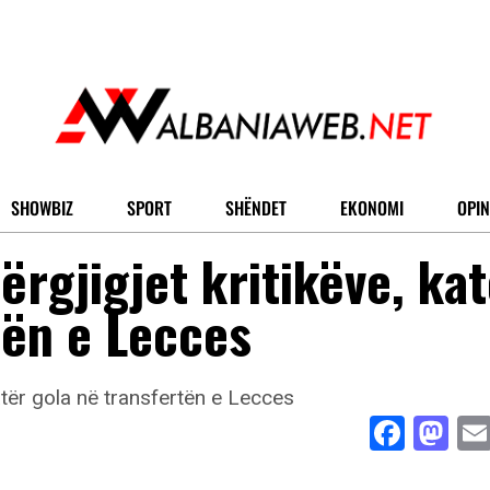
SHOWBIZ
SPORT
SHËNDET
EKONOMI
OPIN
ërgjigjet kritikëve, ka
tën e Lecces
Face
Ma