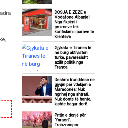
uadra
DOSJA E ZEZË e
Vodafone Albania!
Nga fiksimi i
çmimeve tek
konfiskimi i parave të
klientëve
kë,
Gjykata e Tiranës lë
në burg aktivisten
turke, pavarësisht
azilit politik nga
Franca
Dëshmi tronditëse në
gjyqin për vdekjen e
Maradonës: Nuk
ngrihej nga shtrati.
Nuk donte të hante,
kishte hequr dorë
Pritje e denjë për
“faraon”,
Trabzonspor