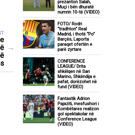
prezanton Salah,
Muçi i bën dhuratë
numrin 10-të (VIDEO)
FOTO/ Rodri
“tradhton” Real
ST
Madrid, i thotë “Po”
me
Barçës, Laporta
paraqet ofertën e
në
parë zyrtare
në
CONFERENCE
-s
LEAGUE/ Drita
shkëlqen në San
Marino, Shkëndija e
pafat, dorëzohet në
fund (VIDEO)
Fantastik Adrion
Pajaziti, mesfushori i
Kombëtares realizon
gol spektakolar në
Conference League
(VIDEO)