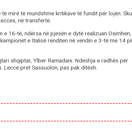
 të mirë të mundshme kritikave të fundit për lojën. Sk
ecces, në transfertë.
ën e 16-të, ndërsa në pjesën e dytë realizuan Osimhen,
kampionët e Italisë renditen në vendin e 3-të me 14 pi
jtari shqiptar, Ylber Ramadani. Ndeshja e radhës për
i. Lecce pret Sassuolon, pas pak ditësh.