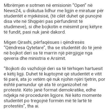
Mbrëmjen e sotmen në emisionin “Open” në
News24, u diskutua lidhur me ligjin e miratuar për
studentët e mjekësisë, (të cilët duhet që punojnë
disa vite në Shqipëri pas përfundimit të
studimeve), si dhe bojkotin e mësimit prej këtyre
të fundit, pasi nuk janë dakord.
Migen Qiraxhi, përfaqësues i qëndresës
“Qëndresa Qytetare”, tha se studentët do të jenë
në bojkot deri sa të marrin një përgjigje nga
qeveria dhe ministria e Arsimit.
“Bojkoti do vazhdojë deri sa të tërhiqen hartuesit
e këtij ligji. Duhet të kuptojmë që studentët e vitit
të parë, ata jo vetëm që nuk njohin njëri tjetrin, por
është pamundur që ata të organizohet në
protestë. Këto janë format demokratike, edhe
ndjekja në procedurën ligjore. Në këto momente
studentët po tregojnë formën më të lartë të
protestës”, tha ai.