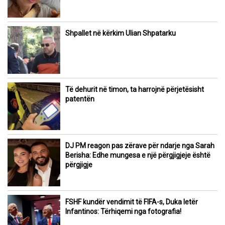
Shpallet në kërkim Ulian Shpatarku
Të dehurit në timon, ta harrojnë përjetësisht
patentën
DJ PM reagon pas zërave për ndarje nga Sarah
Berisha: Edhe mungesa e një përgjigjeje është
përgjigje
FSHF kundër vendimit të FIFA-s, Duka letër
Infantinos: Tërhiqemi nga fotografia!