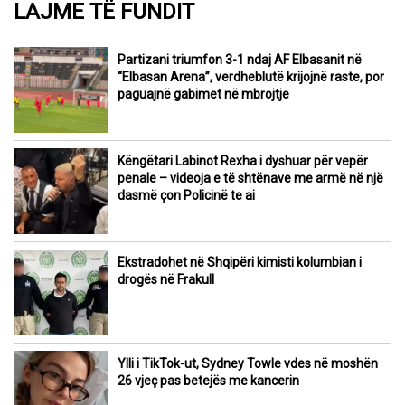
LAJME TË FUNDIT
Partizani triumfon 3-1 ndaj AF Elbasanit në
“Elbasan Arena”, verdheblutë krijojnë raste, por
paguajnë gabimet në mbrojtje
Këngëtari Labinot Rexha i dyshuar për vepër
penale – videoja e të shtënave me armë në një
dasmë çon Policinë te ai
Ekstradohet në Shqipëri kimisti kolumbian i
drogës në Frakull
Ylli i TikTok-ut, Sydney Towle vdes në moshën
26 vjeç pas betejës me kancerin