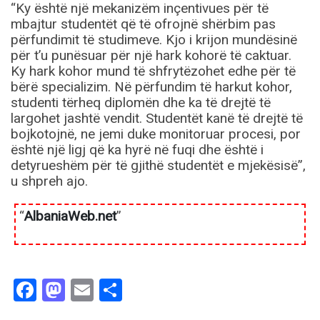
“Ky është një mekanizëm inçentivues për të
mbajtur studentët që të ofrojnë shërbim pas
përfundimit të studimeve. Kjo i krijon mundësinë
për t’u punësuar për një hark kohorë të caktuar.
Ky hark kohor mund të shfrytëzohet edhe për të
bërë specializim. Në përfundim të harkut kohor,
studenti tërheq diplomën dhe ka të drejtë të
largohet jashtë vendit. Studentët kanë të drejtë të
bojkotojnë, ne jemi duke monitoruar procesi, por
është një ligj që ka hyrë në fuqi dhe është i
detyrueshëm për të gjithë studentët e mjekësisë”,
u shpreh ajo.
“
AlbaniaWeb.net
”
Facebook
Mastodon
Email
Share