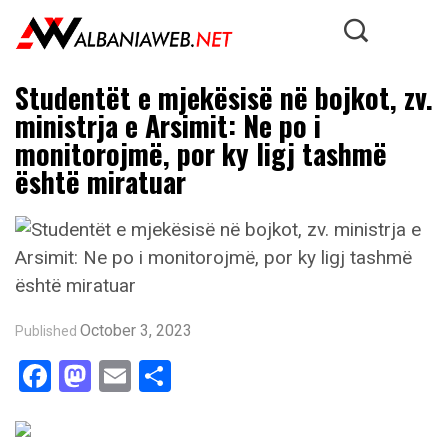
Studentët e mjekësisë në bojkot, zv.
ministrja e Arsimit: Ne po i
monitorojmë, por ky ligj tashmë
është miratuar
October 3, 2023
Published
Facebook
Mastodon
Email
Share