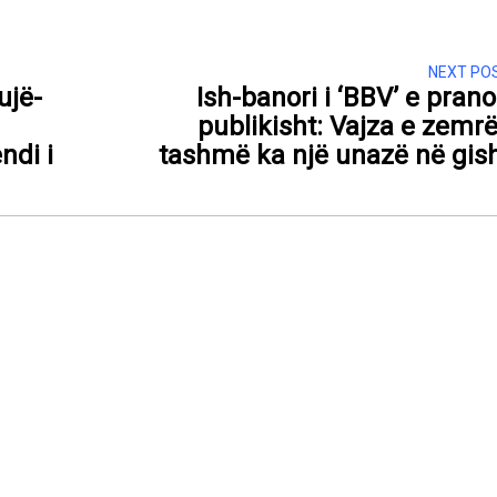
NEXT PO
ujë-
Ish-banori i ‘BBV’ e pran
publikisht: Vajza e zemr
ndi i
tashmë ka një unazë në gis