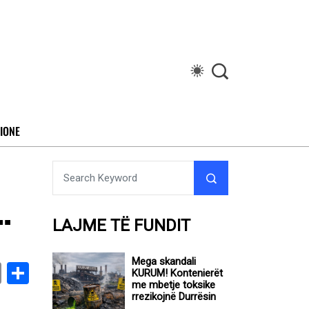
IONE
…
LAJME TË FUNDIT
Mega skandali
book
stodon
Email
Share
KURUM! Kontenierët
me mbetje toksike
rrezikojnë Durrësin