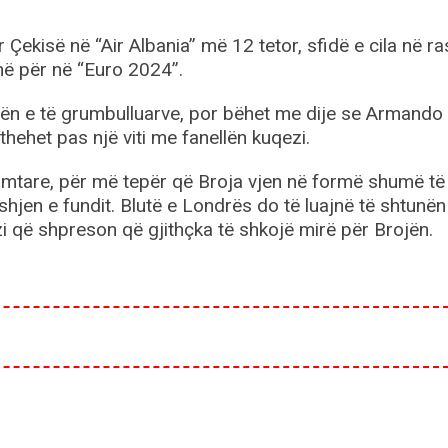
Çekisë në “Air Albania” më 12 tetor, sfidë e cila në ra
në për në “Euro 2024”.
istën e të grumbulluarve, por bëhet me dije se Armando
hehet pas një viti me fanellën kuqezi.
mtare, për më tepër që Broja vjen në formë shumë të 
hjen e fundit. Blutë e Londrës do të luajnë të shtunën
zi që shpreson që gjithçka të shkojë mirë për Brojën.