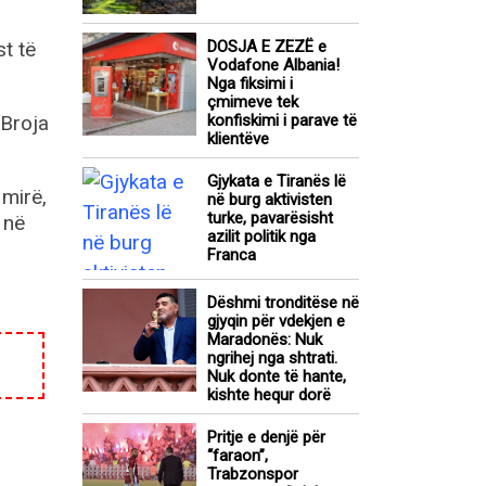
st të
DOSJA E ZEZË e
Vodafone Albania!
Nga fiksimi i
çmimeve tek
 Broja
konfiskimi i parave të
klientëve
Gjykata e Tiranës lë
mirë,
në burg aktivisten
turke, pavarësisht
 në
azilit politik nga
Franca
Dëshmi tronditëse në
gjyqin për vdekjen e
Maradonës: Nuk
ngrihej nga shtrati.
Nuk donte të hante,
kishte hequr dorë
Pritje e denjë për
“faraon”,
Trabzonspor