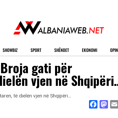
SHOWBIZ
SPORT
SHËNDET
EKONOMI
OPIN
 Broja gati për
ielën vjen në Shqipëri
Face
Ma