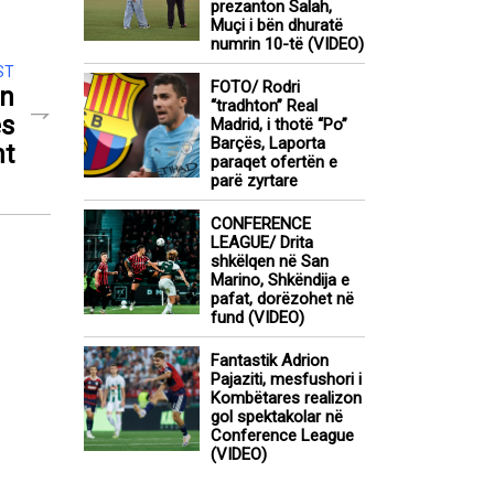
prezanton Salah,
Muçi i bën dhuratë
numrin 10-të (VIDEO)
ST
FOTO/ Rodri
on
“tradhton” Real
ës
Madrid, i thotë “Po”
Barçës, Laporta
ht
paraqet ofertën e
parë zyrtare
CONFERENCE
LEAGUE/ Drita
shkëlqen në San
Marino, Shkëndija e
pafat, dorëzohet në
fund (VIDEO)
Fantastik Adrion
Pajaziti, mesfushori i
Kombëtares realizon
gol spektakolar në
Conference League
(VIDEO)