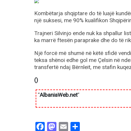
Kombëtarja shqiptare do të luajë kundër 
një suksesi, me 90% kualifikon Shqipëri
Trajneri Silvinjo ende nuk ka shpallur l
ka marrë ftesën paraprake dhe do të rikt
Një forcë më shumë në këtë sfidë vendi
teksa shënoi edhe gol me Çelsin në ndes
transfertë ndaj Bërnleit, me stafin kuqe
()
“
AlbaniaWeb.net
”
Facebook
Mastodon
Email
Share