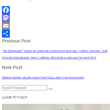
Facebook
Mastodon
Email
Previous Post
Share
“Në Shënjestër” shkon në shtëpinë e Dëshmorit Bunjaku, rrëfimi i të bijës: Orët
e fundit me babanë, lajmi i vdekjes dhe ëndrra ime pas largimit të tij
Next Post
Selena Gomez zbulon pse e hoqi Dua Lipën nga Instagrami
LAJME TË FUNDIT