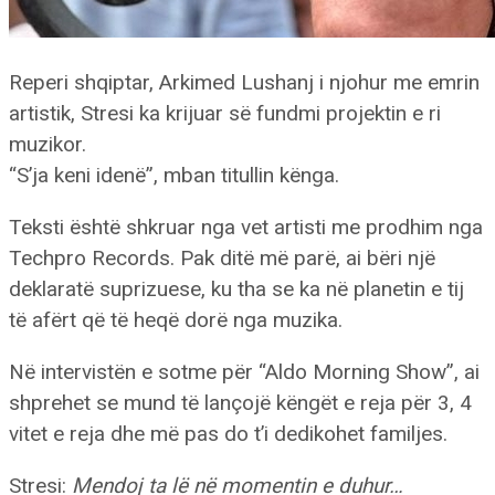
Reperi shqiptar, Arkimed Lushanj i njohur me emrin
artistik, Stresi ka krijuar së fundmi projektin e ri
muzikor.
“S’ja keni idenë”, mban titullin kënga.
Teksti është shkruar nga vet artisti me prodhim nga
Techpro Records. Pak ditë më parë, ai bëri një
deklaratë suprizuese, ku tha se ka në planetin e tij
të afërt që të heqë dorë nga muzika.
Në intervistën e sotme për “Aldo Morning Show”, ai
shprehet se mund të lançojë këngët e reja për 3, 4
vitet e reja dhe më pas do t’i dedikohet familjes.
Stresi:
Mendoj ta lë në momentin e duhur…