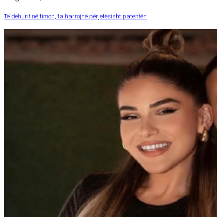
Të dehurit në timon, ta harrojnë përjetësisht patentën