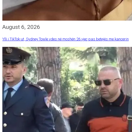
August 6, 2026
Ylli i TikTok-ut, Sydney Towle vdes në moshën 26 vjeç pas betejës me kancerin