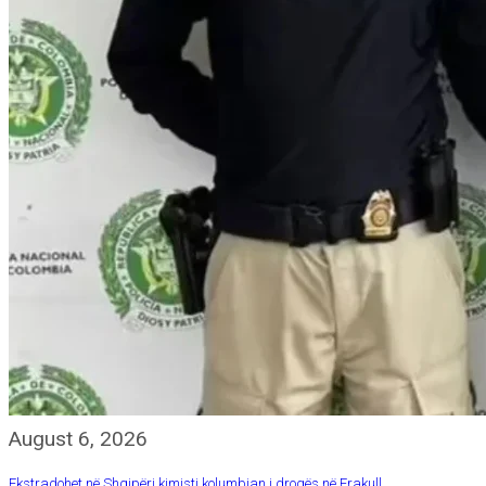
August 6, 2026
Ekstradohet në Shqipëri kimisti kolumbian i drogës në Frakull