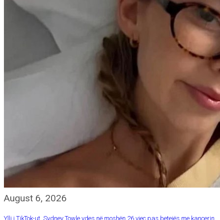
August 6, 2026
Ylli i TikTok-ut, Sydney Towle vdes në moshën 26 vjeç pas betejës me kancerin