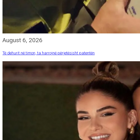
August 6, 2026
Të dehurit në timon, ta harrojnë përjetësisht patentën