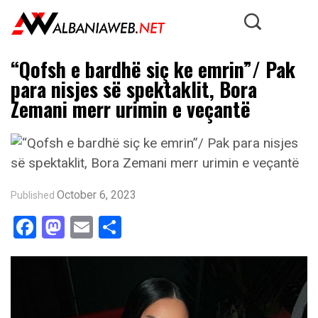
“Qofsh e bardhë siç ke emrin”/ Pak
para nisjes së spektaklit, Bora
Zemani merr urimin e veçantë
October 6, 2023
Published
Facebook
Mastodon
Email
Share