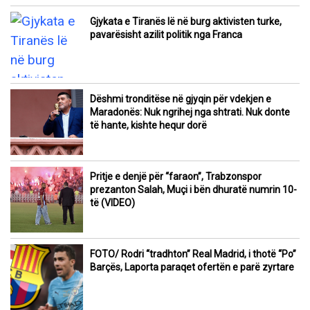
Gjykata e Tiranës lë në burg aktivisten turke,
pavarësisht azilit politik nga Franca
Dëshmi tronditëse në gjyqin për vdekjen e
Maradonës: Nuk ngrihej nga shtrati. Nuk donte
të hante, kishte hequr dorë
Pritje e denjë për “faraon”, Trabzonspor
prezanton Salah, Muçi i bën dhuratë numrin 10-
të (VIDEO)
FOTO/ Rodri “tradhton” Real Madrid, i thotë “Po”
Barçës, Laporta paraqet ofertën e parë zyrtare