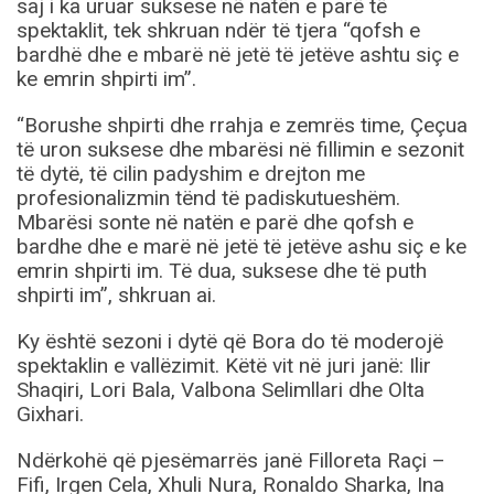
saj i ka uruar suksese në natën e parë të
spektaklit, tek shkruan ndër të tjera “qofsh e
bardhë dhe e mbarë në jetë të jetëve ashtu siç e
ke emrin shpirti im”.
“Borushe shpirti dhe rrahja e zemrës time, Çeçua
të uron suksese dhe mbarësi në fillimin e sezonit
të dytë, të cilin padyshim e drejton me
profesionalizmin tënd të padiskutueshëm.
Mbarësi sonte në natën e parë dhe qofsh e
bardhe dhe e marë në jetë të jetëve ashu siç e ke
emrin shpirti im. Të dua, suksese dhe të puth
shpirti im”, shkruan ai.
Ky është sezoni i dytë që Bora do të moderojë
spektaklin e vallëzimit. Këtë vit në juri janë: Ilir
Shaqiri, Lori Bala, Valbona Selimllari dhe Olta
Gixhari.
Ndërkohë që pjesëmarrës janë Filloreta Raçi –
Fifi, Irgen Cela, Xhuli Nura, Ronaldo Sharka, Ina