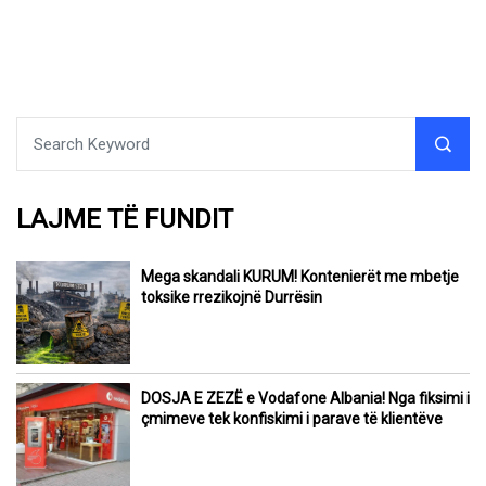
LAJME TË FUNDIT
Mega skandali KURUM! Kontenierët me mbetje
toksike rrezikojnë Durrësin
DOSJA E ZEZË e Vodafone Albania! Nga fiksimi i
çmimeve tek konfiskimi i parave të klientëve