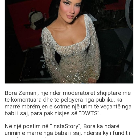
Bora Zemani, një ndër moderatoret shqiptare më
të komentuara dhe të pëlqyera nga publiku, ka
marrë mbrëmjen e sotme një urim të veçantë nga
babi i saj, para pak nisjes së “DWTS”.
Në një postim në “InstaStory”, Bora ka ndarë
urimin e marrë nga babai i saj, ndërsa ky i fundit i