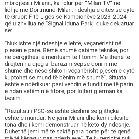
mbrojtësi i Milanit, ka folur për “Milan TV” në
lidhje me Dortmund-Milan, ndeshja e ditës së dytë
të Grupit F të Ligës së Kampionëve 2023-2024
që u zhvillua në “Signal Iduna Park” duke deklaruar
se:
“Nuk ishte një ndeshje e lehtë, veçanërisht në
pjesën e parë. Bëmë shumë gabime teknike, por
në përgjithësi e merituam të fitonim. Me thënë të
drejtën na djeg ai barazim sepse donim më
shumë dhe nëse shikoni veçanërisht pjesën e dytë
kuptohet se mund të bënim më shumë”. Situata
është e ndërlikuar pasi vendin e fundit me të parin
e ndan vetëm një fitore, por lojtari gjerman ka
besim.
“Rezultati i PSG-së është dëshmi se gjithçka
është e mundur. Ne jemi Milani dhe kemi cilësitë
tona dhe i kemi demonstruar në këto dy ndeshje.
Duhet të jemi më të saktë para porte për të qenë
më të kënaqur pas ndeshjeve”. Te kuqezinjtë nuk