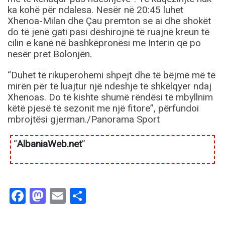
ka kohë për ndalesa. Nesër në 20:45 luhet
Xhenoa-Milan dhe Çau premton se ai dhe shokët
do të jenë gati pasi dëshirojnë të ruajnë kreun të
cilin e kanë në bashkëpronësi me Interin që po
nesër pret Bolonjën.
“Duhet të rikuperohemi shpejt dhe të bëjmë më të
mirën për të luajtur një ndeshje të shkëlqyer ndaj
Xhenoas. Do të kishte shumë rëndësi të mbyllnim
këtë pjesë të sezonit me një fitore”, përfundoi
mbrojtësi gjerman./Panorama Sport
“
AlbaniaWeb.net
”
Facebook
Mastodon
Email
Share