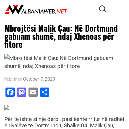
Mbrojtësi Malik Çau: Në Dortmund
gabuam shumë, ndaj Xhenoas për
fitore
October 7, 2023
Published
Facebook
Mastodon
Email
Share
Për të ishte si një derbi, pasi është rritur në radhët
e rivalëve të Dortmundit, Shalke 04. Malik Çau,