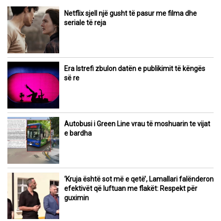
Netflix sjell një gusht të pasur me filma dhe
seriale të reja
Era Istrefi zbulon datën e publikimit të këngës
së re
Autobusi i Green Line vrau të moshuarin te vijat
e bardha
‘Kruja është sot më e qetë’, Lamallari falënderon
efektivët që luftuan me flakët: Respekt për
guximin