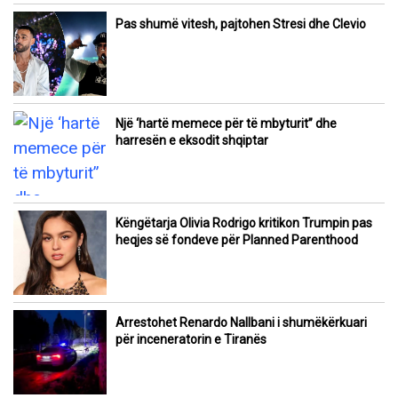
Pas shumë vitesh, pajtohen Stresi dhe Clevio
Një ‘hartë memece për të mbyturit” dhe
harresën e eksodit shqiptar
Këngëtarja Olivia Rodrigo kritikon Trumpin pas
heqjes së fondeve për Planned Parenthood
Arrestohet Renardo Nallbani i shumëkërkuari
për inceneratorin e Tiranës