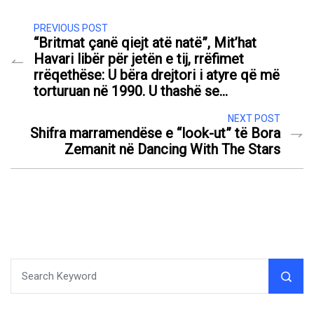
PREVIOUS POST
“Britmat çanë qiejt atë natë”, Mit’hat
Havari libër për jetën e tij, rrëfimet
rrëqethëse: U bëra drejtori i atyre që më
torturuan në 1990. U thashë se…
NEXT POST
Shifra marramendëse e “look-ut” të Bora
Zemanit në Dancing With The Stars