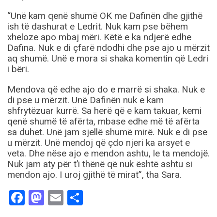
“Unë kam qenë shumë OK me Dafinën dhe gjithë
ish të dashurat e Ledrit. Nuk kam pse bëhem
xheloze apo mbaj mëri. Këtë e ka ndjerë edhe
Dafina. Nuk e di çfarë ndodhi dhe pse ajo u mërzit
aq shumë. Unë e mora si shaka komentin që Ledri
i bëri.
Mendova që edhe ajo do e marrë si shaka. Nuk e
di pse u mërzit. Unë Dafinën nuk e kam
shfrytëzuar kurrë. Sa herë që e kam takuar, kemi
qenë shumë të afërta, mbase edhe më të afërta
sa duhet. Unë jam sjellë shumë mirë. Nuk e di pse
u mërzit. Unë mendoj që çdo njeri ka arsyet e
veta. Dhe nëse ajo e mendon ashtu, le ta mendojë.
Nuk jam aty për t’i thënë që nuk është ashtu si
mendon ajo. I uroj gjithë të mirat”, tha Sara.
Facebook
Mastodon
Email
Share