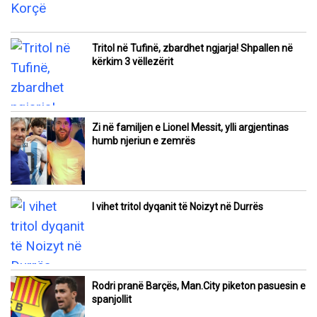
Tritol në Tufinë, zbardhet ngjarja! Shpallen në
kërkim 3 vëllezërit
Zi në familjen e Lionel Messit, ylli argjentinas
humb njeriun e zemrës
I vihet tritol dyqanit të Noizyt në Durrës
Rodri pranë Barçës, Man.City piketon pasuesin e
spanjollit