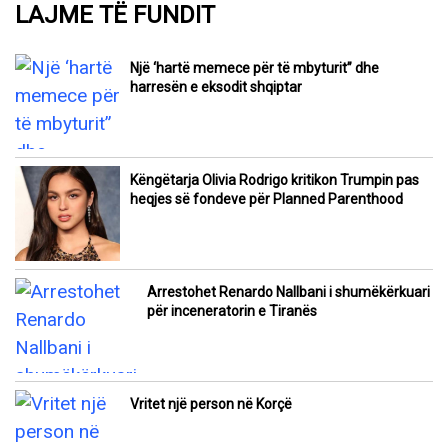
LAJME TË FUNDIT
Një ‘hartë memece për të mbyturit” dhe
harresën e eksodit shqiptar
Këngëtarja Olivia Rodrigo kritikon Trumpin pas
heqjes së fondeve për Planned Parenthood
Arrestohet Renardo Nallbani i shumëkërkuari
për inceneratorin e Tiranës
Vritet një person në Korçë