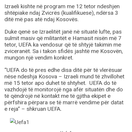
Izraeli kishte në program me 12 tetor ndeshjen
shtëpiake ndaj Zvicrës (kualifikuese), ndërsa 3
ditë më pas atë ndaj Kosovës.
Duke qenë se Izraelitët janë në situatë lufte, pas
sulmit masiv që militantët e Hamasit nisën më 7
tetor, UEFA ka vendosur që të shtyjë takimin me
zviceranët. Sa i takon sfidës jashtë me Kosovën,
mungon një vendim konkret.
“UEFA do të pres edhe disa ditë për të vlerësuar
nëse ndeshja Kosova – Izraeli mund të zhvillohet
më 15 tetor apo duhet të shtyhet. UEFA do të
vazhdojë të monitorojë nga afër situatën dhe do
të qëndrojë në kontakt me të gjitha ekipet e
përfshira përpara se të marrë vendime për datat
e reja” – shkruan UEFA.