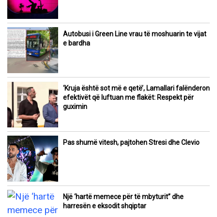
Autobusi i Green Line vrau të moshuarin te vijat
e bardha
‘Kruja është sot më e qetë’, Lamallari falënderon
efektivët që luftuan me flakët: Respekt për
guximin
Pas shumë vitesh, pajtohen Stresi dhe Clevio
Një ‘hartë memece për të mbyturit” dhe
harresën e eksodit shqiptar