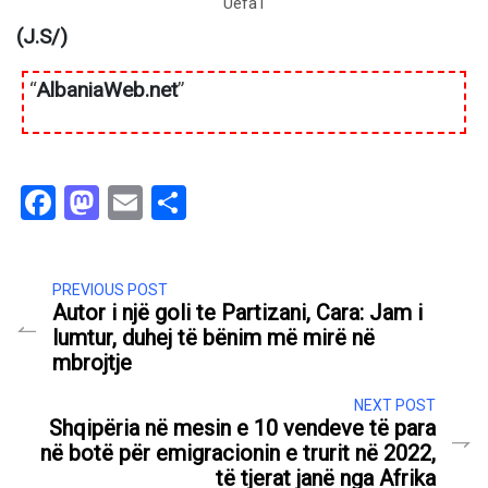
Uefa1
(J.S/)
“
AlbaniaWeb.net
”
Facebook
Mastodon
Email
Share
PREVIOUS POST
Autor i një goli te Partizani, Cara: Jam i
lumtur, duhej të bënim më mirë në
mbrojtje
NEXT POST
Shqipëria në mesin e 10 vendeve të para
në botë për emigracionin e trurit në 2022,
të tjerat janë nga Afrika