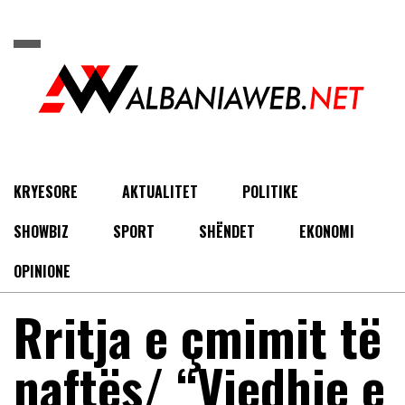
KRYESORE
AKTUALITET
POLITIKE
SHOWBIZ
SPORT
SHËNDET
EKONOMI
OPINIONE
Rritja e çmimit të
naftës/ “Vjedhje e