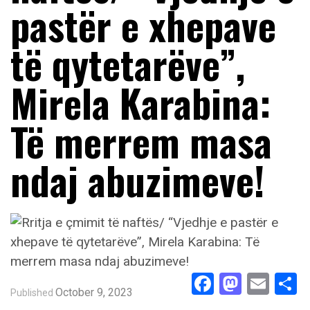
pastër e xhepave
të qytetarëve”,
Mirela Karabina:
Të merrem masa
ndaj abuzimeve!
Facebook
Masto
Ema
S
October 9, 2023
Published