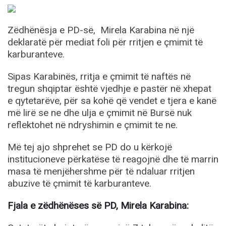
Zëdhënësja e PD-së, Mirela Karabina në një
deklaratë për mediat foli për rritjen e çmimit të
karburanteve.
Sipas Karabinës, rritja e çmimit të naftës në
tregun shqiptar është vjedhje e pastër në xhepat
e qytetarëve, për sa kohë që vendet e tjera e kanë
më lirë se ne dhe ulja e çmimit në Bursë nuk
reflektohet në ndryshimin e çmimit te ne.
Më tej ajo shprehet se PD do u kërkojë
institucioneve përkatëse të reagojnë dhe të marrin
masa të menjëhershme për të ndaluar rritjen
abuzive të çmimit të karburanteve.
Fjala e zëdhënëses së PD, Mirela Karabina: