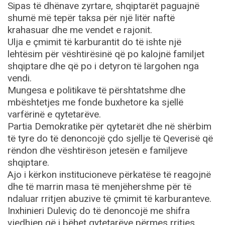
Sipas të dhënave zyrtare, shqiptarët paguajnë
shumë më tepër taksa për një litër naftë
krahasuar dhe me vendet e rajonit.
Ulja e çmimit të karburantit do të ishte një
lehtësim për vështirësinë që po kalojnë familjet
shqiptare dhe që po i detyron të largohen nga
vendi.
Mungesa e politikave të përshtatshme dhe
mbështetjes me fonde buxhetore ka sjellë
varfërinë e qytetarëve.
Partia Demokratike për qytetarët dhe në shërbim
të tyre do të denoncojë çdo sjellje të Qeverisë që
rëndon dhe vështirëson jetesën e familjeve
shqiptare.
Ajo i kërkon institucioneve përkatëse të reagojnë
dhe të marrin masa të menjëhershme për të
ndaluar rritjen abuzive të çmimit të karburanteve.
Inxhinieri Duleviç do të denoncojë me shifra
vjedhjen që i bëhet qytetarëve përmes rritjes