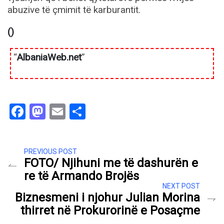
abuzive të çmimit të karburantit.
()
“
AlbaniaWeb.net
”
Facebook
Mastodon
Email
Share
PREVIOUS POST
FOTO/ Njihuni me të dashurën e
re të Armando Brojës
NEXT POST
Biznesmeni i njohur Julian Morina
thirret në Prokurorinë e Posaçme