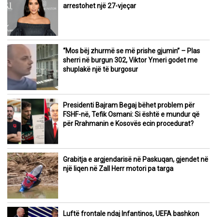
arrestohet një 27-vjeçar
“Mos bëj zhurmë se më prishe gjumin” – Plas
sherri në burgun 302, Viktor Ymeri godet me
shuplakë një të burgosur
Presidenti Bajram Begaj bëhet problem për
FSHF-në, Tefik Osmani: Si është e mundur që
për Rrahmanin e Kosovës ecin procedurat?
Grabitja e argjendarisë në Paskuqan, gjendet në
një liqen në Zall Herr motori pa targa
Luftë frontale ndaj Infantinos, UEFA bashkon