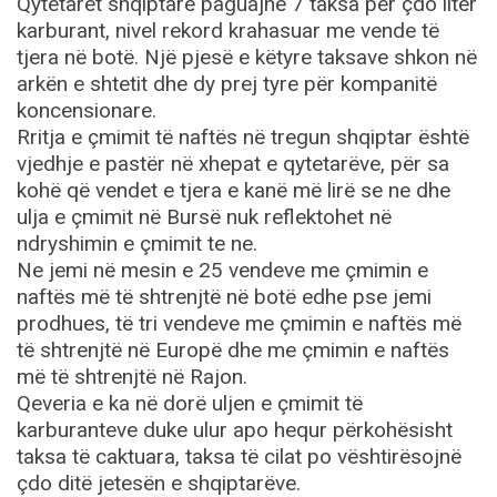
Qytetarët shqiptarë paguajnë 7 taksa për çdo litër
karburant, nivel rekord krahasuar me vende të
tjera në botë. Një pjesë e këtyre taksave shkon në
arkën e shtetit dhe dy prej tyre për kompanitë
koncensionare.
Rritja e çmimit të naftës në tregun shqiptar është
vjedhje e pastër në xhepat e qytetarëve, për sa
kohë që vendet e tjera e kanë më lirë se ne dhe
ulja e çmimit në Bursë nuk reflektohet në
ndryshimin e çmimit te ne.
Ne jemi në mesin e 25 vendeve me çmimin e
naftës më të shtrenjtë në botë edhe pse jemi
prodhues, të tri vendeve me çmimin e naftës më
të shtrenjtë në Europë dhe me çmimin e naftës
më të shtrenjtë në Rajon.
Qeveria e ka në dorë uljen e çmimit të
karburanteve duke ulur apo hequr përkohësisht
taksa të caktuara, taksa të cilat po vështirësojnë
çdo ditë jetesën e shqiptarëve.