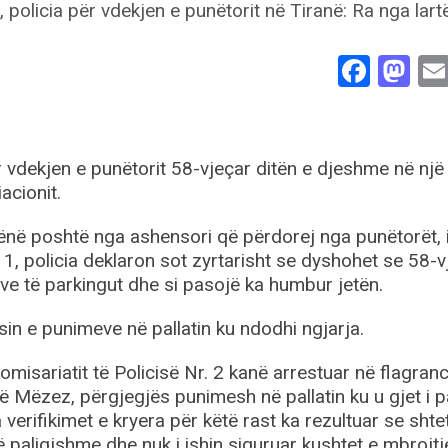
Face
Ma
 vdekjen e punëtorit 58-vjeçar ditën e djeshme në një 
acionit.
ënë poshtë nga ashensori që përdorej nga punëtorët, i 
 1, policia deklaron sot zyrtarisht se dyshohet se 58-v
eve të parkingut dhe si pasojë ka humbur jetën.
in e punimeve në pallatin ku ndodhi ngjarja.
omisariatit të Policisë Nr. 2 kanë arrestuar në flagran
ë Mëzez, përgjegjës punimesh në pallatin ku u gjet i p
verifikimet e kryera për këtë rast ka rezultuar se shtet
ë paligjshme dhe nuk i ishin siguruar kushtet e mbrojtj