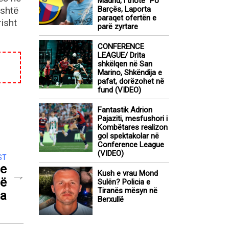
Madrid, i thotë “Po”
është
Barçës, Laporta
paraqet ofertën e
risht
parë zyrtare
CONFERENCE
LEAGUE/ Drita
shkëlqen në San
Marino, Shkëndija e
pafat, dorëzohet në
fund (VIDEO)
Fantastik Adrion
Pajaziti, mesfushori i
Kombëtares realizon
gol spektakolar në
Conference League
(VIDEO)
ST
me
Kush e vrau Mond
në
Sulën? Policia e
Tiranës mësyn në
va
Berxullë