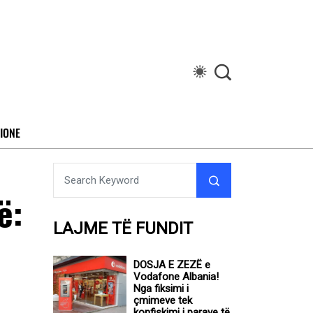
IONE
ë:
LAJME TË FUNDIT
DOSJA E ZEZË e
Vodafone Albania!
Nga fiksimi i
çmimeve tek
konfiskimi i parave të