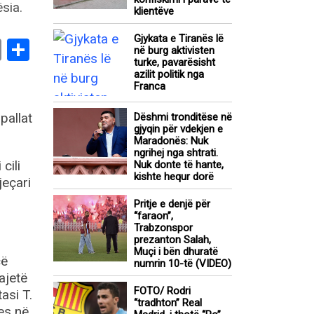
klientëve
Gjykata e Tiranës lë
book
stodon
Email
Share
në burg aktivisten
turke, pavarësisht
azilit politik nga
Franca
pallat
Dëshmi tronditëse në
gjyqin për vdekjen e
Maradonës: Nuk
ngrihej nga shtrati.
cili
Nuk donte të hante,
kishte hequr dorë
jeçari
Pritje e denjë për
“faraon”,
Trabzonspor
prezanton Salah,
Muçi i bën dhuratë
cë
numrin 10-të (VIDEO)
ajetë
FOTO/ Rodri
asi T.
“tradhton” Real
es në