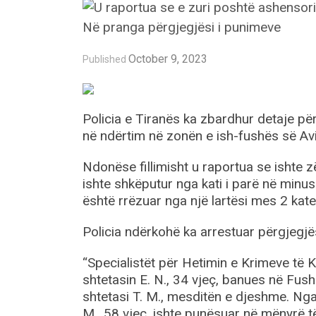
October 9, 2023
Published
Policia e Tiranës ka zbardhur detaje për
në ndërtim në zonën e ish-fushës së Avi
Ndonëse fillimisht u raportua se ishte z
ishte shkëputur nga kati i parë në minus
është rrëzuar nga një lartësi mes 2 kat
Policia ndërkohë ka arrestuar përgjegjës
“Specialistët për Hetimin e Krimeve të K
shtetasin E. N., 34 vjeç, banues në Fush
shtetasi T. M., mesditën e djeshme. Nga 
M., 58 vjeç, ishte punësuar në mënyrë t