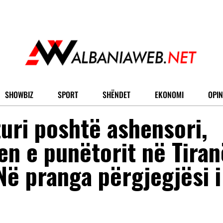
SHOWBIZ
SPORT
SHËNDET
EKONOMI
OPIN
zuri poshtë ashensori,
en e punëtorit në Tiran
Në pranga përgjegjësi i