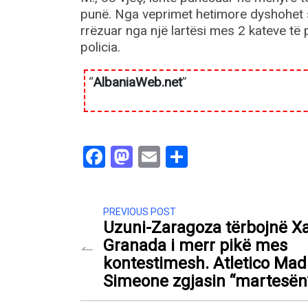
punë. Nga veprimet hetimore dyshohet se
rrëzuar nga një lartësi mes 2 kateve të 
policia.
“
AlbaniaWeb.net
”
Facebook
Mastodon
Email
Share
PREVIOUS POST
Uzuni-Zaragoza tërbojnë Xa
Granada i merr pikë mes
kontestimesh. Atletico Mad
Simeone zgjasin “martesën