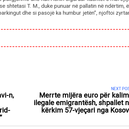
 shtetasi T. M., duke punuar në pallatin në ndërtim, 
parkingut dhe si pasojë ka humbur jetën”, njoftoi zyrta
NEXT PO
vi-n,
Merrte mijëra euro për kali
ilegale emigrantësh, shpallet 
rid-
kërkim 57-vjeçari nga Koso
”