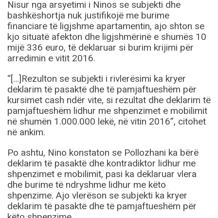
Nisur nga arsyetimi i Ninos se subjekti dhe
bashkëshortja nuk justifikojë me burime
financiare të ligjshme apartamentin, ajo shton se
kjo situatë afekton dhe ligjshmërinë e shumës 10
mijë 336 euro, të deklaruar si burim krijimi për
arredimin e vitit 2016.
“[…]Rezulton se subjekti i rivlerësimi ka kryer
deklarim të pasaktë dhe të pamjaftueshëm për
kursimet cash ndër vite, si rezultat dhe deklarim të
pamjaftueshëm lidhur me shpenzimet e mobilimit
në shumën 1.000.000 lekë, në vitin 2016”, citohet
në ankim.
Po ashtu, Nino konstaton se Pollozhani ka bërë
deklarim të pasaktë dhe kontradiktor lidhur me
shpenzimet e mobilimit, pasi ka deklaruar vlera
dhe burime të ndryshme lidhur me këto
shpenzime. Ajo vlerëson se subjekti ka kryer
deklarim të pasaktë dhe të pamjaftueshëm për
këto shpenzime.