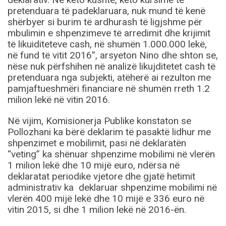
pretenduara të padeklaruara, nuk mund të kenë
shërbyer si burim të ardhurash të ligjshme për
mbulimin e shpenzimeve të arredimit dhe krijimit
të likuiditeteve cash, në shumën 1.000.000 lekë,
në fund të vitit 2016”, arsyeton Nino dhe shton se,
nëse nuk përfshihen në analizë likujditetet cash të
pretenduara nga subjekti, atëherë ai rezulton me
pamjaftueshmëri financiare në shumën rreth 1.2
milion lekë në vitin 2016.
Në vijim, Komisionerja Publike konstaton se
Pollozhani ka bërë deklarim të pasaktë lidhur me
shpenzimet e mobilimit, pasi në deklaratën
“veting” ka shënuar shpenzime mobilimi në vlerën
1 milion lekë dhe 10 mijë euro, ndërsa në
deklaratat periodike vjetore dhe gjatë hetimit
administrativ ka deklaruar shpenzime mobilimi në
vlerën 400 mijë lekë dhe 10 mijë e 336 euro në
vitin 2015, si dhe 1 milion lekë në 2016-ën.