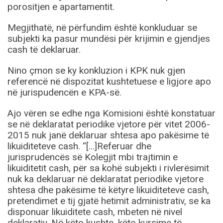
porositjen e apartamentit.
Megjithatë, në përfundim është konkluduar se
subjekti ka pasur mundësi për krijimin e gjendjes
cash të deklaruar.
Nino çmon se ky konkluzion i KPK nuk gjen
referencë në dispozitat kushtetuese e ligjore apo
në jurispudencën e KPA-së.
Ajo vëren se edhe nga Komisioni është konstatuar
se në deklaratat periodike vjetore për vitet 2006-
2015 nuk janë deklaruar shtesa apo pakësime të
likuiditeteve cash. “[…]Referuar dhe
jurisprudencës së Kolegjit mbi trajtimin e
likuiditetit cash, për sa kohë subjekti i rivlerësimit
nuk ka deklaruar në deklaratat periodike vjetore
shtesa dhe pakësime të këtyre likuiditeteve cash,
pretendimet e tij gjatë hetimit administrativ, se ka
disponuar likuiditete cash, mbeten në nivel
deklarativ. Në këto kushte, këto kursime të