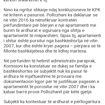
Nino ka ngritur shkaqe ndaj konkluzioneve të KPK
në kriterin e pasurisë. Pollozhani ka deklaruar se
në vitin 2016 ka nënshkruar kontratën
përfundimtare për blerjen e një apartamenti me
burim të ardhurat e siguruara nga shitja e
apartamentit të mëparshëm. Sipas tij, apartamenti
i shitur është porsitur nga bashkëshortja në vitin
2007, kur dhe është kryer pagesa – përpara se të
fillonte bashkëjetesa dhe të lidhej martesa.
Në përfundim të hetimit administrativ paraprak,
Komisioni ka konstatuar se dukej se familja e
bashkëshortes së subjektit nuk ka pasur të
ardhura të mjaftueshme të provuara me
dokumentacion ligjor për të justifikuar pagesën e
apartamentit të porositur në vitin 2007 dhe i ka
kaluar barrë prove Pollozhanit për këtë gjetje.
Subjekti ka kontestuar të ardhurat e përllogaritura