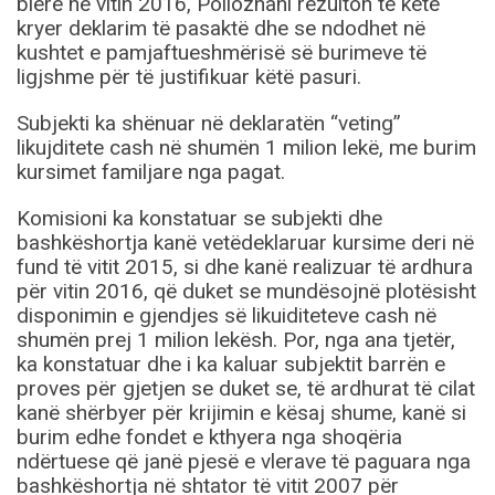
blerë në vitin 2016, Pollozhani rezulton të ketë
kryer deklarim të pasaktë dhe se ndodhet në
kushtet e pamjaftueshmërisë së burimeve të
ligjshme për të justifikuar këtë pasuri.
Subjekti ka shënuar në deklaratën “veting”
likujditete cash në shumën 1 milion lekë, me burim
kursimet familjare nga pagat.
Komisioni ka konstatuar se subjekti dhe
bashkëshortja kanë vetëdeklaruar kursime deri në
fund të vitit 2015, si dhe kanë realizuar të ardhura
për vitin 2016, që duket se mundësojnë plotësisht
disponimin e gjendjes së likuiditeteve cash në
shumën prej 1 milion lekësh. Por, nga ana tjetër,
ka konstatuar dhe i ka kaluar subjektit barrën e
proves për gjetjen se duket se, të ardhurat të cilat
kanë shërbyer për krijimin e kësaj shume, kanë si
burim edhe fondet e kthyera nga shoqëria
ndërtuese që janë pjesë e vlerave të paguara nga
bashkëshortja në shtator të vitit 2007 për