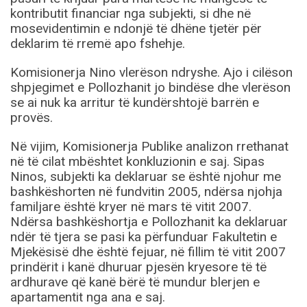
kontributit financiar nga subjekti, si dhe në
mosevidentimin e ndonjë të dhëne tjetër për
deklarim të rremë apo fshehje.
Komisionerja Nino vlerëson ndryshe. Ajo i cilëson
shpjegimet e Pollozhanit jo bindëse dhe vlerëson
se ai nuk ka arritur të kundërshtojë barrën e
provës.
Në vijim, Komisionerja Publike analizon rrethanat
në të cilat mbështet konkluzionin e saj. Sipas
Ninos, subjekti ka deklaruar se është njohur me
bashkëshorten në fundvitin 2005, ndërsa njohja
familjare është kryer në mars të vitit 2007.
Ndërsa bashkëshortja e Pollozhanit ka deklaruar
ndër të tjera se pasi ka përfunduar Fakultetin e
Mjekësisë dhe është fejuar, në fillim të vitit 2007
prindërit i kanë dhuruar pjesën kryesore të të
ardhurave që kanë bërë të mundur blerjen e
apartamentit nga ana e saj.