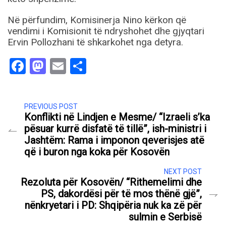
Në përfundim, Komisinerja Nino kërkon që
vendimi i Komisionit të ndryshohet dhe gjyqtari
Ervin Pollozhani të shkarkohet nga detyra.
Facebook
Mastodon
Email
Share
PREVIOUS POST
Konflikti në Lindjen e Mesme/ “Izraeli s’ka
pësuar kurrë disfatë të tillë”, ish-ministri i
Jashtëm: Rama i imponon qeverisjes atë
që i buron nga koka për Kosovën
NEXT POST
Rezoluta për Kosovën/ “Rithemelimi dhe
PS, dakordësi për të mos thënë gjë”,
nënkryetari i PD: Shqipëria nuk ka zë për
sulmin e Serbisë