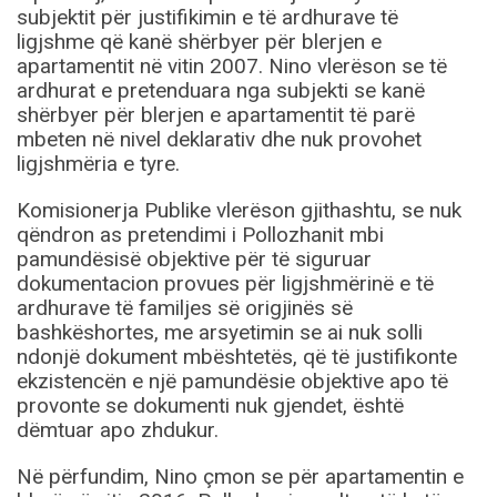
subjektit për justifikimin e të ardhurave të
ligjshme që kanë shërbyer për blerjen e
apartamentit në vitin 2007. Nino vlerëson se të
ardhurat e pretenduara nga subjekti se kanë
shërbyer për blerjen e apartamentit të parë
mbeten në nivel deklarativ dhe nuk provohet
ligjshmëria e tyre.
Komisionerja Publike vlerëson gjithashtu, se nuk
qëndron as pretendimi i Pollozhanit mbi
pamundësisë objektive për të siguruar
dokumentacion provues për ligjshmërinë e të
ardhurave të familjes së origjinës së
bashkëshortes, me arsyetimin se ai nuk solli
ndonjë dokument mbështetës, që të justifikonte
ekzistencën e një pamundësie objektive apo të
provonte se dokumenti nuk gjendet, është
dëmtuar apo zhdukur.
Në përfundim, Nino çmon se për apartamentin e