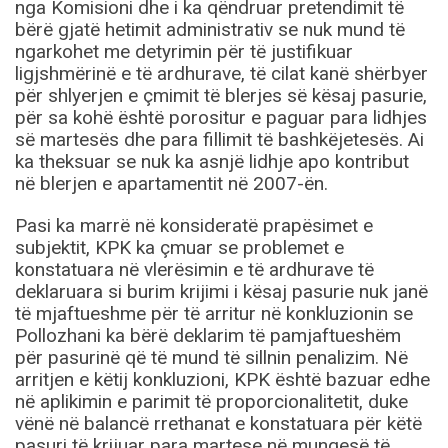
nga Komisioni dhe i ka qëndruar pretendimit të
bërë gjatë hetimit administrativ se nuk mund të
ngarkohet me detyrimin për të justifikuar
ligjshmërinë e të ardhurave, të cilat kanë shërbyer
për shlyerjen e çmimit të blerjes së kësaj pasurie,
për sa kohë është porositur e paguar para lidhjes
së martesës dhe para fillimit të bashkëjetesës. Ai
ka theksuar se nuk ka asnjë lidhje apo kontribut
në blerjen e apartamentit në 2007-ën.
Pasi ka marrë në konsideratë prapësimet e
subjektit, KPK ka çmuar se problemet e
konstatuara në vlerësimin e të ardhurave të
deklaruara si burim krijimi i kësaj pasurie nuk janë
të mjaftueshme për të arritur në konkluzionin se
Pollozhani ka bërë deklarim të pamjaftueshëm
për pasurinë që të mund të sillnin penalizim. Në
arritjen e këtij konkluzioni, KPK është bazuar edhe
në aplikimin e parimit të proporcionalitetit, duke
vënë në balancë rrethanat e konstatuara për këtë
pasuri të krijuar para martese në mungesë të