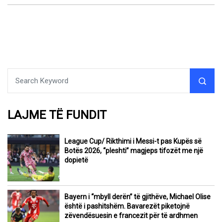
LAJME TË FUNDIT
League Cup/ Rikthimi i Messi-t pas Kupës së
Botës 2026, “pleshti” magjeps tifozët me një
dopietë
Bayern i “mbyll derën” të gjithëve, Michael Olise
është i pashitshëm. Bavarezët piketojnë
zëvendësuesin e francezit për të ardhmen