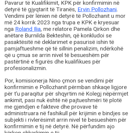
Pavarur të Kualifikimit, KPK për konfirmimin në
detyrë të gjyqtarit të Tiranës,
Ervin Pollozhani
.
Vendimi për lënien në detyrë të Pollozhanit u mor
më 24 korrik 2023 nga trupa e KPK e kryesuar
nga
Roland Ilia
, me relatore Pamela Qirkon dhe
anëtare Burnilda Bekteshin, që konkludoi se
pasaktësitë në deklarimet e pasurisë ishin të
pamjaftueshme që të sillnin penalizim, ndërkohë
që u çmua se arrin nivel të besueshëm për
pastërtinë e figurës dhe kualifikues për
profesionalizmin.
Por, komisionerja Nino çmon se vendimi për
konfirmimin e Pollozhanit përmban shkaqe ligjore
për t’u paraqitur për shqyrtim në Kolegj nëpërmjet
ankimit, pasi nuk është në pajtueshmëri të plotë
me gjendjen e fakteve dhe provave të
administruara në fashikull për krijimin e bindjes se
subjekti i rivlerësimit arrin nivel të besueshëm për
konfirmimin e tij në detyrë. Në përfundim ajo
kërkon shkarkimin e tij.