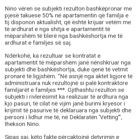
Nino vëren se subjekti rezulton bashkëpronar me
pjesë takuese 50% në apartamentin që familja e
tij disponon aktualisht, që është krijuar vetëm me
të ardhurat e nga shitja e apartamentit të
mëparshëm të blerë nga bashkëshortja me të
ardhurat e familjes së saj.
Ndërkohë, ka rezultuar se kontratat e
apartamentit të mëparshëm janë nënshkruar nga
subjekti dhe bashkëshortja, duke qenë të vetmit
pronarë të ligjshëm. “Në asnjë nga aktet ligjore të
administruara nuk rezultojnë si palë kontraktore
familjarët e familjes ***. Gjithashtu rezulton se
subjekti i rivlerësimit ka realizuar të ardhura nga
kjo pasuri, të cilat në vijim janë burimi kryesor i
krijimit të pasurive të deklaruara nga subjekti dhe
personi i lidhur me të, në Deklaratën ‘Vetting’”,
thekson Nino.
Sipas saj, këto fakte përcaktojnë detyrimin e