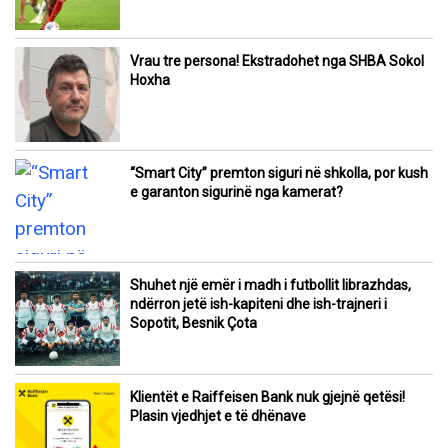
Vrau tre persona! Ekstradohet nga SHBA Sokol
Hoxha
“Smart City” premton siguri në shkolla, por kush
e garanton sigurinë nga kamerat?
Shuhet një emër i madh i futbollit librazhdas,
ndërron jetë ish-kapiteni dhe ish-trajneri i
Sopotit, Besnik Çota
Klientët e Raiffeisen Bank nuk gjejnë qetësi!
Plasin vjedhjet e të dhënave