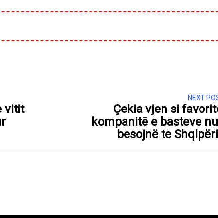
NEXT PO
vitit
Çekia vjen si favorit
ur
kompanitë e basteve n
besojnë te Shqipër