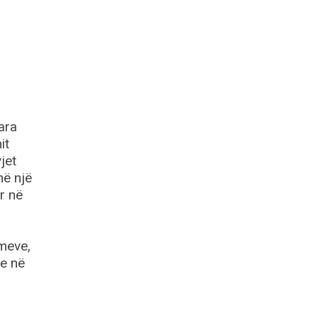
ara
it
jet
në një
r në
imeve,
te në