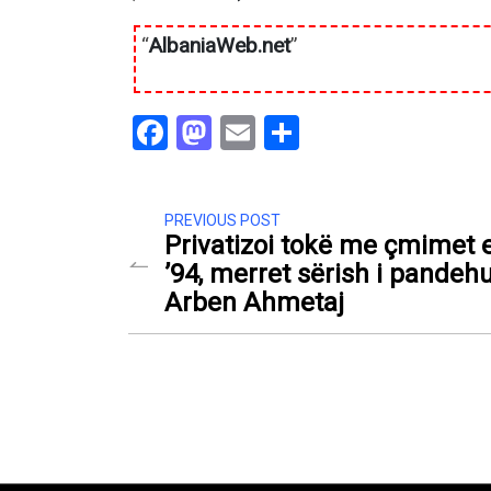
“
AlbaniaWeb.net
”
Facebook
Mastodon
Email
Share
PREVIOUS POST
Privatizoi tokë me çmimet e 
’94, merret sërish i pandeh
Arben Ahmetaj