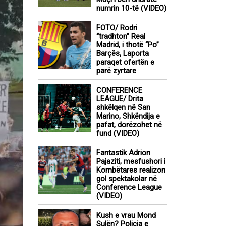
numrin 10-të (VIDEO)
FOTO/ Rodri
“tradhton” Real
Madrid, i thotë “Po”
Barçës, Laporta
paraqet ofertën e
parë zyrtare
CONFERENCE
LEAGUE/ Drita
shkëlqen në San
Marino, Shkëndija e
pafat, dorëzohet në
fund (VIDEO)
Fantastik Adrion
Pajaziti, mesfushori i
Kombëtares realizon
gol spektakolar në
Conference League
(VIDEO)
Kush e vrau Mond
Sulën? Policia e