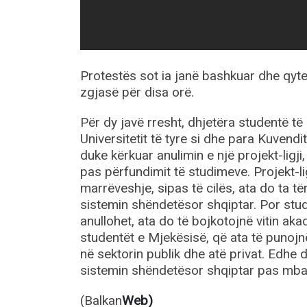
Protestës sot ia janë bashkuar dhe qyt
zgjasë për disa orë.
Për dy javë rresht, dhjetëra studentë t
Universitetit të tyre si dhe para Kuvend
duke kërkuar anulimin e një projekt-ligji
pas përfundimit të studimeve. Projekt-l
marrëveshje, sipas të cilës, ata do ta 
sistemin shëndetësor shqiptar. Por stu
anullohet, ata do të bojkotojnë vitin ak
studentët e Mjekësisë, që ata të punojn
në sektorin publik dhe atë privat. Edhe
sistemin shëndetësor shqiptar pas mbar
(Balkan
Web)