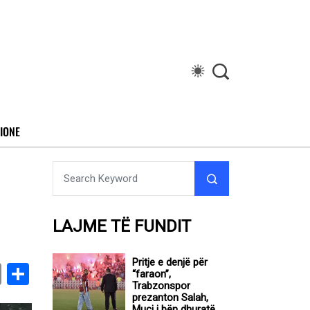
IONE
LAJME TË FUNDIT
Pritje e denjë për
book
stodon
Email
Share
“faraon”,
Trabzonspor
prezanton Salah,
Muçi i bën dhuratë