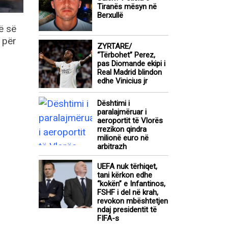
Tiranës mësyn në
Berxullë
ë së
 për
ZYRTARE/
“Tërbohet” Perez,
pas Diomande ekipi i
Real Madrid blindon
edhe Vinicius jr
Dështimi i
paralajmëruar i
aeroportit të Vlorës
rrezikon qindra
milionë euro në
arbitrazh
UEFA nuk tërhiqet,
tani kërkon edhe
“kokën” e Infantinos,
FSHF i del në krah,
revokon mbështetjen
ndaj presidentit të
FIFA-s