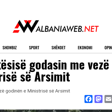
SHOWBIZ
SPORT
SHËNDET
EKONOMI
OPIN
kësisë godasin me vezë
risë së Arsimit
Face
Ma