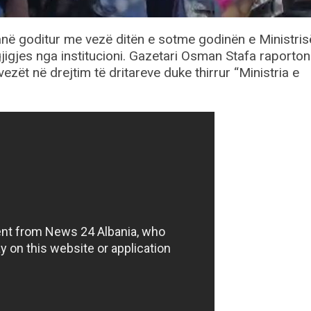
kanë goditur me vezë ditën e sotme godinën e Ministris
jigjes nga institucioni. Gazetari Osman Stafa raporton
ezët në drejtim të dritareve duke thirrur “Ministria e