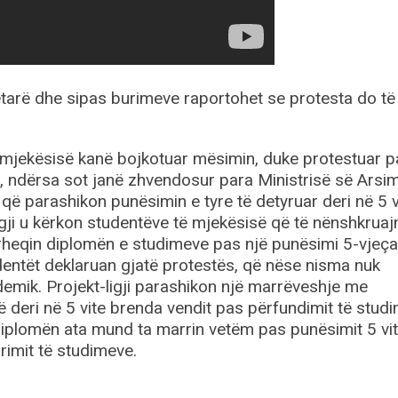
etarë dhe sipas burimeve raportohet se protesta do të
ë mjekësisë kanë bojkotuar mësimin, duke protestuar p
it, ndërsa sot janë zhvendosur para Ministrisë së Arsim
, që parashikon punësimin e tyre të detyruar deri në 5 v
igji u kërkon studentëve të mjekësisë që të nënshkruaj
tërheqin diplomën e studimeve pas një punësimi 5-vjeça
dentët deklaruan gjatë protestës, që nëse nisma nuk
ademik. Projekt-ligji parashikon një marrëveshje me
ë deri në 5 vite brenda vendit pas përfundimit të stud
 diplomën ata mund ta marrin vetëm pas punësimit 5 vi
imit të studimeve.