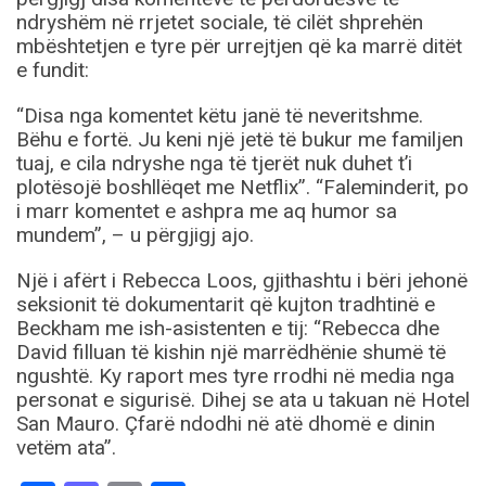
ndryshëm në rrjetet sociale, të cilët shprehën
mbështetjen e tyre për urrejtjen që ka marrë ditët
e fundit:
“Disa nga komentet këtu janë të neveritshme.
Bëhu e fortë. Ju keni një jetë të bukur me familjen
tuaj, e cila ndryshe nga të tjerët nuk duhet t’i
plotësojë boshllëqet me Netflix”. “Faleminderit, po
i marr komentet e ashpra me aq humor sa
mundem”, – u përgjigj ajo.
Një i afërt i Rebecca Loos, gjithashtu i bëri jehonë
seksionit të dokumentarit që kujton tradhtinë e
Beckham me ish-asistenten e tij: “Rebecca dhe
David filluan të kishin një marrëdhënie shumë të
ngushtë. Ky raport mes tyre rrodhi në media nga
personat e sigurisë. Dihej se ata u takuan në Hotel
San Mauro. Çfarë ndodhi në atë dhomë e dinin
vetëm ata”.