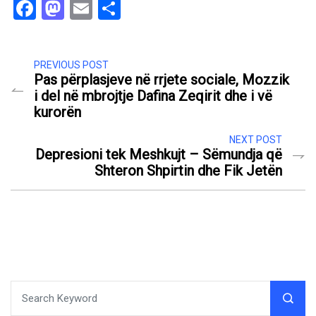
Facebook
Mastodon
Email
Share
PREVIOUS POST
Pas përplasjeve në rrjete sociale, Mozzik
i del në mbrojtje Dafina Zeqirit dhe i vë
kurorën
NEXT POST
Depresioni tek Meshkujt – Sëmundja që
Shteron Shpirtin dhe Fik Jetën