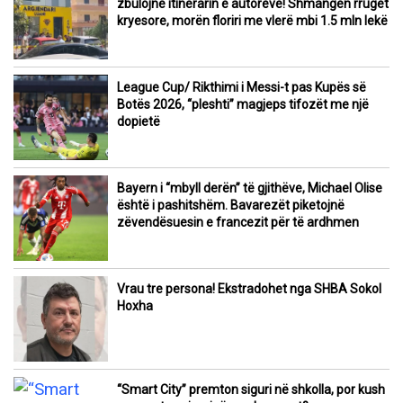
zbulojnë itinerarin e autorëve! Shmangën rrugët
kryesore, morën floriri me vlerë mbi 1.5 mln lekë
League Cup/ Rikthimi i Messi-t pas Kupës së
Botës 2026, “pleshti” magjeps tifozët me një
dopietë
Bayern i “mbyll derën” të gjithëve, Michael Olise
është i pashitshëm. Bavarezët piketojnë
zëvendësuesin e francezit për të ardhmen
Vrau tre persona! Ekstradohet nga SHBA Sokol
Hoxha
“Smart City” premton siguri në shkolla, por kush