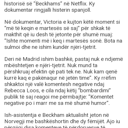
historisë së “Beckhams” në Netflix. Ky
dokumentar ringjalli histerin spanjoll.
Në dokumentar, Victoria e kujton këtë moment si
“më të keqin e martesës së saj” për shkak të
makthit që iu desh të jetonte për shumë muaj:
“Ishte momenti më i keq i martesës sonë. Bota na
sulmoi dhe ne ishim kundër njëri-tjetrit.
Deri në Madrid ishim bashkë, pastaj nuk e ndjemë
mbështetjen e njëri-tjetrit. Nuk mund ta
përshkruaj efektin që pati tek ne. Nuk kam qenë
kurrë kaq e pakënaqur në jetën time”. Ky rrëfim
shkaktoi një valë komentesh negative ndaj
Rebecca Loos, e cila ndaj këtij “bombardimi”
publik të saj reagoi me përmbajtje: “Komentet
negative po i marr me sa më shumë humor”.
Ish-asistentja e Beckham aktualisht jeton në
Norvegji me bashkëshortin dhe dy fëmijët. Ajo iu
përgjigj disa komenteve të përdoruesve të