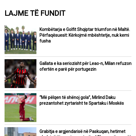
LAJME TË FUNDIT
Kombëtarja e Golfit Shqiptar triumfon në Maltë.
Përfaqësuesit: Kërkojmë mbështetje, nuk kemi
fusha
Gallata e ka seriozisht për Leao-n, Milan refuzon
ofertën e parë për portugezin
“Më pëlqen të shënoj gola”, Mirlind Daku
prezantohet zyrtarisht te Spartaku i Moskës
Grabitja e argjendarisë në Paskuqan, hetimet