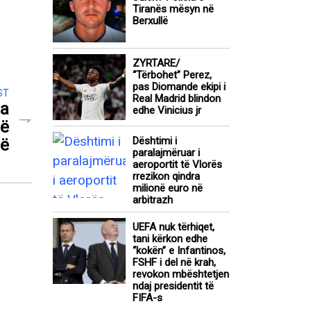
Tiranës mësyn në
Berxullë
ZYRTARE/
“Tërbohet” Perez,
pas Diomande ekipi i
ST
Real Madrid blindon
ja
edhe Vinicius jr
në
Dështimi i
rë
paralajmëruar i
aeroportit të Vlorës
rrezikon qindra
milionë euro në
arbitrazh
UEFA nuk tërhiqet,
tani kërkon edhe
“kokën” e Infantinos,
FSHF i del në krah,
revokon mbështetjen
ndaj presidentit të
FIFA-s