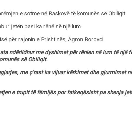
mbrëmjen e sotme në Raskovë të komunës së Obiliqit.
ur jetën pasi ka rënë në një lum.
isë për rajonin e Prishtinës, Agron Borovci.
ata ndërlidhur me dyshimet për rënien në lum të një f
komunës së Obiliqit.
gjarjes, me ç’rast ka vijuar kërkimet dhe gjurmimet n
tjen e trupit të fëmijës por fatkeqësisht pa shenja jet