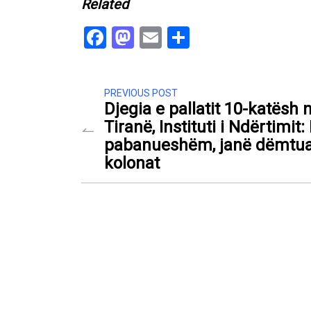
Related
Facebook
Mastodon
Email
Share
PREVIOUS POST
Djegia e pallatit 10-katësh 
Tiranë, Instituti i Ndërtimit: 
pabanueshëm, janë dëmtu
kolonat