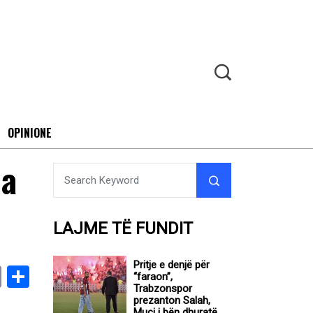
OPINIONE
ja
LAJME TË FUNDIT
Pritje e denjë për
book
stodon
Email
Share
“faraon”,
Trabzonspor
prezanton Salah,
Muçi i bën dhuratë