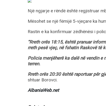
Një ngjarje e rëndë është regjistruar 
Mësohet se një fëmijë 5-vjeçare ka humb
Rastin e ka konfirmuar zëdhënësi i polic
“Rreth orës 18:15, është pranuar inform
rreth pesë vjeç, në fshatin Raskovë të 
Policia menjëherë ka dalë në vendin e n
terren.
Rreth orës 20:30 është raportuar për gje
shtuar Borovci.
AlbaniaWeb.net