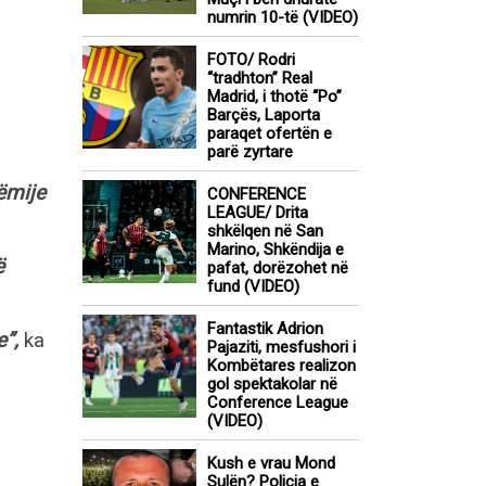
numrin 10-të (VIDEO)
FOTO/ Rodri
“tradhton” Real
Madrid, i thotë “Po”
Barçës, Laporta
paraqet ofertën e
parë zyrtare
ëmije
CONFERENCE
LEAGUE/ Drita
shkëlqen në San
Marino, Shkëndija e
ë
pafat, dorëzohet në
fund (VIDEO)
Fantastik Adrion
e”,
ka
Pajaziti, mesfushori i
Kombëtares realizon
gol spektakolar në
Conference League
(VIDEO)
Kush e vrau Mond
Sulën? Policia e