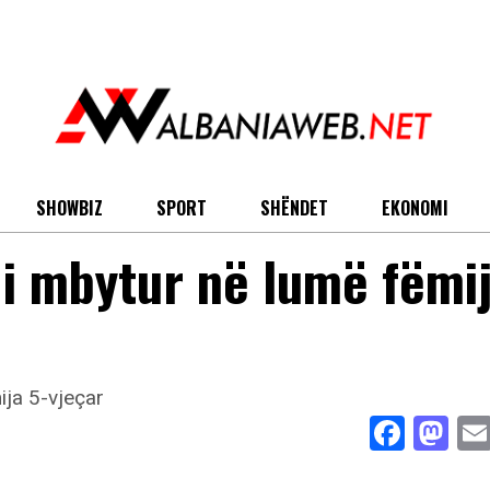
SHOWBIZ
SPORT
SHËNDET
EKONOMI
 i mbytur në lumë fëmi
Face
Ma