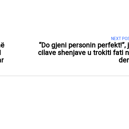
NEXT PO
në
“Do gjeni personin perfekt!”, 
I
cilave shenjave u trokiti fati 
ar
de