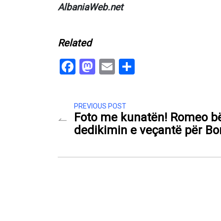
AlbaniaWeb.net
Related
Facebook
Mastodon
Email
Share
PREVIOUS POST
Foto me kunatën! Romeo b
dedikimin e veçantë për Bo