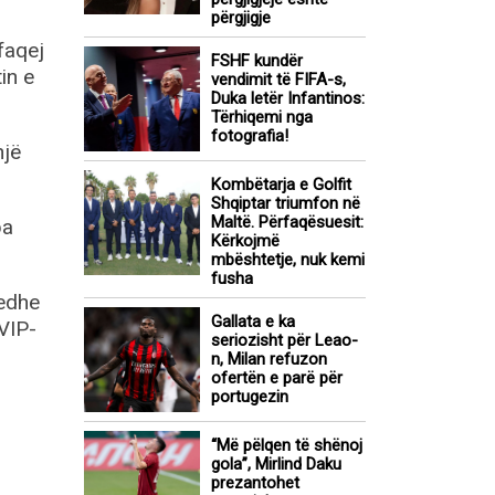
përgjigje
hfaqej
FSHF kundër
in e
vendimit të FIFA-s,
Duka letër Infantinos:
Tërhiqemi nga
fotografia!
një
Kombëtarja e Golfit
Shqiptar triumfon në
Maltë. Përfaqësuesit:
pa
Kërkojmë
mbështetje, nuk kemi
fusha
 edhe
Gallata e ka
 VIP-
seriozisht për Leao-
n, Milan refuzon
ofertën e parë për
portugezin
“Më pëlqen të shënoj
gola”, Mirlind Daku
prezantohet