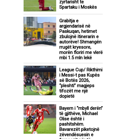
zyrtarisht te
Spartaku i Moskës
Grabitja e
argjendarisë në
Paskuqan, hetimet
zbulojnë itinerarin e
autorëve! Shmangën
rrugët kryesore,
morën floriri me vlerë
mbi 1.5 mln lekë
League Cup/ Rikthimi
i Messi-t pas Kupës
së Botës 2026,
“pleshti” magjeps
tifozët me një
dopietë
Bayern i “mbyll derën”
të gjithëve, Michael
Olise është i
pashitshëm.
Bavarezët piketojnë
zëvendësuesin e