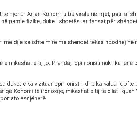
t të njohur Arjan Konomi u bë virale në rrjet, pasi ai s
 në pamje fizike, duke i shqetësuar fansat për shëndet
bëri me dije se ishte mirë me shëndet teksa ndodhej në 
 mikeshat e tij jo. Prandaj, opinionisti nuk i ka lënë 
mesa duket e ka vizituar opinionistin dhe ka kaluar qoftë
 që Konomi të ironizojë, mikeshat e tij të cilat i quan
 por ato asnjëherë.