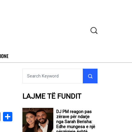
IONE
LAJME TË FUNDIT
DJ PM reagon pas
book
stodon
Email
Share
zërave për ndarje
nga Sarah Berisha:
Edhe mungesa e një
përgjigjeje është