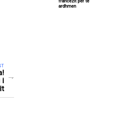
francezit për të
ardhmen
ST
a!
 i
it