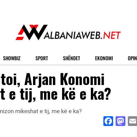
SHOWBIZ
SPORT
SHËNDET
EKONOMI
OPIN
itoi, Arjan Konomi
 e tij, me kë e ka?
Face
Ma