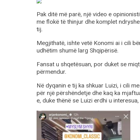
Pak ditë më parë, një video e opinionisti
me flokë të thinjur dhe komplet ndryshe
tij.
Megjithatë, ishte vetë Konomi ai i cili 
udhëtim shumë larg Shqipërisë.
Fansat u shqetësuan, por duket se miqtë e
përmendur.
Në dyqanin e tij ka shkuar Luizi, i cili 
për një përshëndetje dhe kaq ka mjaftuar
e, duke thënë se Luizi erdhi u interesua,