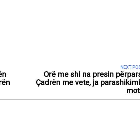
NEXT PO
ën
Orë me shi na presin përpar
rën
Çadrën me vete, ja parashikimi
mot