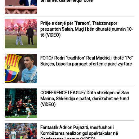
të hante, kishte hequr dorë
Pritje e denjë për “faraon”, Trabzonspor
prezanton Salah, Muçi i bën dhuratë numrin 10-
të (VIDEO)
FOTO/ Rodri “tradhton” Real Madrid, i thotë “Po”
Barçës, Laporta paraqet ofertën e parë zyrtare
CONFERENCE LEAGUE/ Drita shkëlqen në San
Marino, Shkëndija e pafat, dorëzohet në fund
(VIDEO)
Fantastik Adrion Pajaziti, mesfushori i
Kombëtares realizon gol spektakolar në