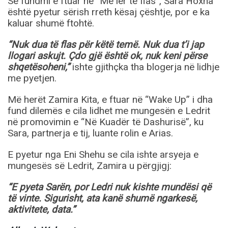
Së fundmi e ftuar në “Më lër të flas”, Sara Hoxha
është pyetur sërish rreth kësaj çështje, por e ka
kaluar shumë ftohtë.
“Nuk dua të flas për këtë temë. Nuk dua t’i jap
llogari askujt. Çdo gjë është ok, nuk keni përse
shqetësoheni,”
ishte gjithçka tha blogerja në lidhje
me pyetjen.
Më herët Zamira Kita, e ftuar në “Wake Up” i dha
fund dilemës e cila lidhet me mungesën e Ledrit
në promovimin e “Në Kuadër të Dashurisë”, ku
Sara, partnerja e tij, luante rolin e Arias.
E pyetur nga Eni Shehu se cila ishte arsyeja e
mungesës së Ledrit, Zamira u përgjigj:
“E pyeta Sarën, por Ledri nuk kishte mundësi që
të vinte. Sigurisht, ata kanë shumë ngarkesë,
aktivitete, data.”