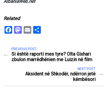
AlbaniaWeb.net
Related
Facebook
Mastodon
Email
Share
PREVIOUS POST
Si është raporti mes tyre? Olta Gixhari
zbulon marrëdhënien me Luizin në film
NEXT POST
Aksident në Shkodër, ndërron jetë
këmbësori