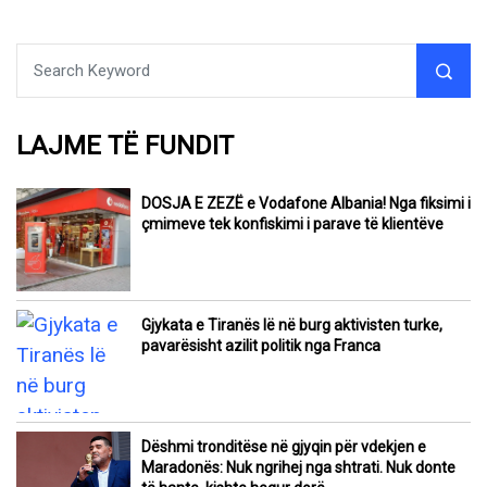
LAJME TË FUNDIT
DOSJA E ZEZË e Vodafone Albania! Nga fiksimi i
çmimeve tek konfiskimi i parave të klientëve
Gjykata e Tiranës lë në burg aktivisten turke,
pavarësisht azilit politik nga Franca
Dëshmi tronditëse në gjyqin për vdekjen e
Maradonës: Nuk ngrihej nga shtrati. Nuk donte