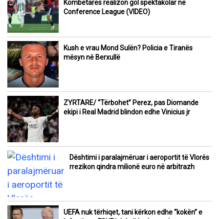
Kombëtares realizon gol spektakolar në
Conference League (VIDEO)
Kush e vrau Mond Sulën? Policia e Tiranës
mësyn në Berxullë
ZYRTARE/ “Tërbohet” Perez, pas Diomande
ekipi i Real Madrid blindon edhe Vinicius jr
Dështimi i paralajmëruar i aeroportit të Vlorës
rrezikon qindra milionë euro në arbitrazh
UEFA nuk tërhiqet, tani kërkon edhe “kokën” e