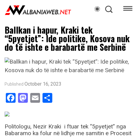
Ballkan i hapur, Kraki tek
“5pyetjet”: Ide politike, Kosova nuk
do të ishte e barabartë me Serbinë
October 16, 2023
Published
Facebook
Mastodon
Email
Share
Politologu, Nezir Kraki i ftuar tek “5pyetjet” nga
Babaramo ka folur në lidhje me samitin e Procesit