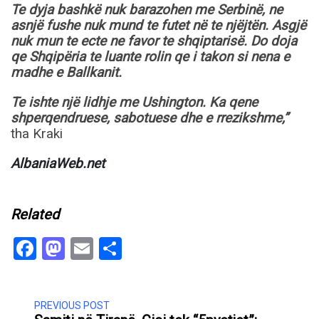
Te dyja bashkë nuk barazohen me Serbinë, ne
asnjë fushe nuk mund te futet në te njëjtën. Asgjë
nuk mun te ecte ne favor te shqiptarisë. Do doja
qe Shqipëria te luante rolin qe i takon si nena e
madhe e Ballkanit.
Te ishte një lidhje me Ushington. Ka qene
shperqendruese, sabotuese dhe e rrezikshme,”
tha Kraki
AlbaniaWeb.net
Related
Facebook
Mastodon
Email
Share
PREVIOUS POST