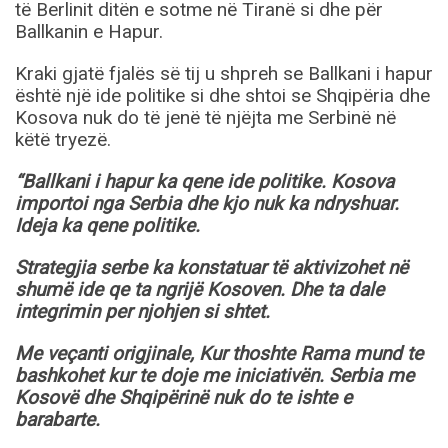
të Berlinit ditën e sotme në Tiranë si dhe për
Ballkanin e Hapur.
Kraki gjatë fjalës së tij u shpreh se Ballkani i hapur
është një ide politike si dhe shtoi se Shqipëria dhe
Kosova nuk do të jenë të njëjta me Serbinë në
këtë tryezë.
“Ballkani i hapur ka qene ide politike. Kosova
importoi nga Serbia dhe kjo nuk ka ndryshuar.
Ideja ka qene politike.
Strategjia serbe ka konstatuar të aktivizohet në
shumë ide qe ta ngrijë Kosoven. Dhe ta dale
integrimin per njohjen si shtet.
Me veçanti origjinale, Kur thoshte Rama mund te
bashkohet kur te doje me iniciativën. Serbia me
Kosovë dhe Shqipërinë nuk do te ishte e
barabarte.